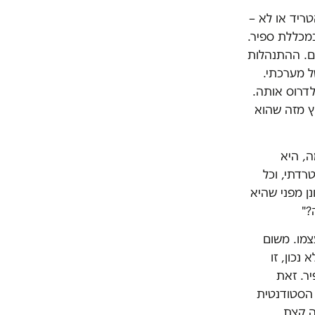
טריד או לא –
במכללת ספיר.
ים. ההתנהלות
ל מערכתי.
דרוס אותה.
ץ מזה שהוא
ה, היא
רדתי, וכל
נן מפני שהיא
?"
מו. משום
כון, זו
יר. זאת
 הסטודנטית
ה קצת