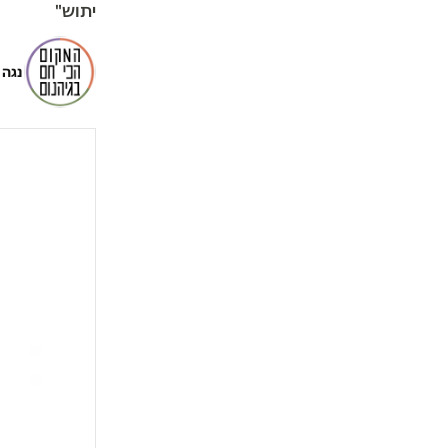
יתוש"
נגה 