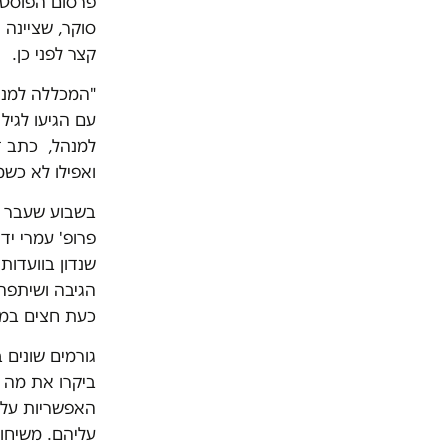
פרסום הפוסט 
סוקר, שציינה
קצר לפני כן.
"המכללה למנה
עם הגיעו לגי
למנהל, כתב ד
ואפילו לא כשמ
בשבוע שעבר פר
פרופ' עמרי יד
שנדון בוועדו
הגיבה ושיתפה 
כעת חצים במי 
גורמים שונים 
ביקרו את מה ש
האפשריות על 
עליהם. משיחות