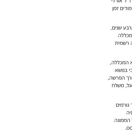
"ר אורלי
ודים זמן
רבע שנים,
מכללה
ה רשמית
א המכללה,
י בנושא
ורך הפרשה,
סגל, משלח
 גורמים
יה
 הממונה
ס.