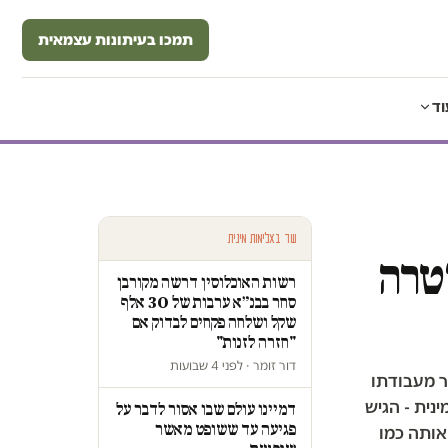
תמכו בעיתונות עצמאית
וד
עוד באלימות מינית
טרה
רשות האוכלוסין דרשה מקורבן
סחר בבנ״א ערבות של 30 אלף
שקל ושלחה פקחים לבדוק אם
"חזרה לזנות"
דור זומר · לפני 4 שבועות
ר מעבודתו
נית - הגיש
דמיינו עולם שבו אסור לדבר על
פגיעה עד ששופט מאשר
אותה כמו