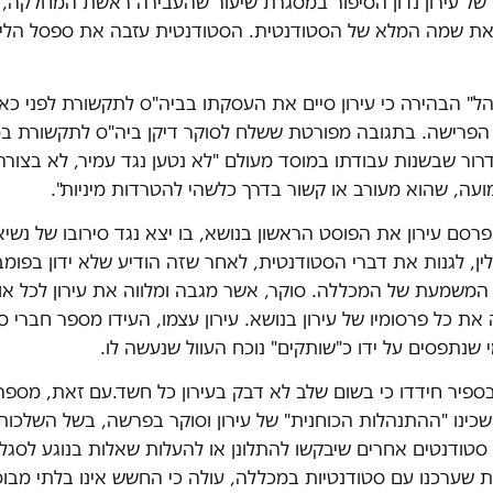
של עירון נדון הסיפור במסגרת שיעור שהעבירה ראשת המחלקה, ד
 את שמה המלא של הסטודנטית. הסטודנטית עזבה את ספסל הלימ
ל" הבהירה כי עירון סיים את העסקתו בביה"ס לתקשורת לפני כא
ל הפרישה. בתגובה מפורטת ששלח לסוקר דיקן ביה"ס לתקשורת ב
רור שבשנות עבודתו במוסד מעולם "לא נטען נגד עמיר, לא בצור
ועה, שהוא מעורב או קשור בדרך כלשהי להטרדות מיניות".
סם עירון את הפוסט הראשון בנושא, בו יצא נגד סירובו של נשי
לין, לגנות את דברי הסטודנטית, לאחר שזה הודיע שלא ידון בפומב
ת המשמעת של המכללה. סוקר, אשר מגבה ומלווה את עירון לכל א
את כל פרסומיו של עירון בנושא. עירון עצמו, העידו מספר חברי 
שנתפסים על ידו כ"שותקים" נוכח העוול שנעשה לו.
בספיר חידדו כי בשום שלב לא דבק בעירון כל חשד.עם זאת, מספר
כינו "ההתנהלות הכוחנית" של עירון וסוקר בפרשה, בשל השלכות
סטודנטים אחרים שיבקשו להתלונן או להעלות שאלות בנוגע לסגל
 שערכנו עם סטודנטיות במכללה, עולה כי החשש אינו בלתי מבוס