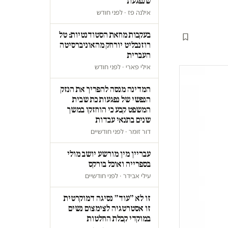
שנפגעת
אילנה פז · לפני חודש
בעקבות מחאת הסטודנטיות: טל
רוזנבליט יורחק מהאוניברסיטה
העברית
אילי פארי · לפני חודש
המדינה מנסה להפריך את הנזק
הנפשי של נפגעות כת שבית
המשפט קבע כי הוחזקו במשך
שנים בתנאי עבדות
דור זומר · לפני חודשיים
עבריין מין מורשע יושב מולי
בספרייה ואוכל בורקס
עילי אבידר · לפני חודשיים
זו לא ״עוד״ נסיגה דמוקרטית
זו אסטרטגיה לצימצום נשים
במוקדי קבלת החלטות