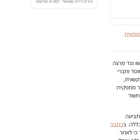
דורית דריה שמואלי · לפני 4 חודשים
צמאית
שהוגשו נגד מרצה
סד וחברי
קשורת,
 מתפקידו
חשוד
תביעה
ללה. ב
כתבה
 כי לאחר