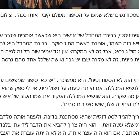
 שסטודנטים שלא שמעו על הסיפור מעולם קיבלו אותו ככה". צילום
פמיניסטי, ברירת המחדל של אנשים היא שכאשר אומרים שגבר ע
יש בזה משהו", אומרת ראשת החוג סוקר. "ברירת המחדל היא לה
מול גירסא, אבל זה לא המקרה: אין נגד עמיר שום תלונה לפיה ה
ת מינית. זה לא מקרה שבו יש גבר ואישה שלכל אחד מהם גרסה 
י הוא לא הסטודנטית", היא ממשיכה. "יש כאן סיפור שמפיצים על
נשיא המכללה. אם הייתה טענה על ניצול מיני, אין לי ספק שהוא 
ן מה שקרה, הוא שנשיא המכללה הפקיר את שמו הטוב של איש סגל
לת היחידה שלו, שיש סיפורים סביבו".
יך להגיד לסטודנטית שהיא מסתכנת בדיבה, ולעצור אותה מלדבר"
 "משלא עשה זאת – הוא היה צריך להביא את הדבר לידיעתי בלבד
הסתבך. אם הוא היה עוצר אותה, היא לא הייתה עוברת את העביר