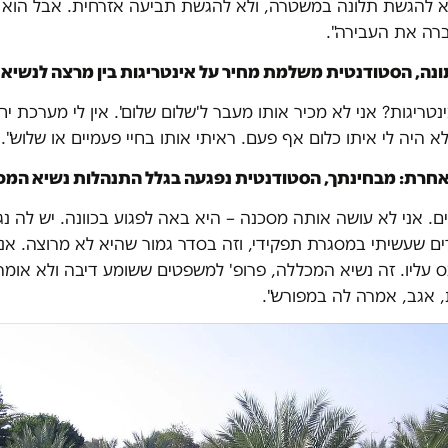
א להגשת תלונה במשטרה, ולא להגשת תביעה אזרחית. אבל הוא 
ברה את העבירה".
ה, הסטודנטית משלמת מחיר על אינטריגות בין מרצה לנשיא 
טריגות? אני לא מכיר אותו מעבר ל'שלום שלום'. אין לי מערכת יחס
לא היה לי איתו כלום אף פעם. ראיתי אותו בחיי פעמיים או שלוש".
חרת: מבחינתך, הסטודנטית נפגעה בגלל התנהלות נשיא המכ
כים. אני לא עושה אותה מסכנה – היא באה לפגוע בכוונה. יש לה נ
ם שעשיתי במסגרת תפקידי, וזה בסדר גמור שהיא לא מרוצה. אני
ס עליו. זה נשיא המכללה, פרופ' למשפטים ששומע דיבה ולא אומר 
אגב, אמרה לה במפורש".