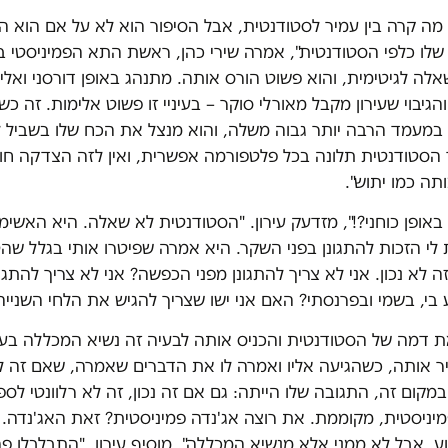
 מה קרה בין עמיר לסטודנטית, אבל הסיפור הוא לא על אם הוא ה
 שלו כלפי הסטודנטית", אמרה שירי כהן, ראשת התא הפמיניסטי 
לה לגיטימית, והוא פשוט הורס אותה. מתנהג באופן דורסני ואל
גיבוי שעירון מקבל מאורלי סוקר – בעיניי זו פשוט אלימות. זה כש
במעמד הרבה יותר גבוה משלה, והוא מנצל את הכח שלו בשביל ל
ד הסטודנטית תלונה בכל פלטפורמה אפשרית, ואין לזה הצדקה חו
תה כמו יתוש".
באופן כוחני?!", מזדעק עירון. "הסטודנטית לא שאלה. היא האשימ
לי הזכות להתגונן בפני השקר. היא אמרה שפיטרו אותי בגלל שהט
ה לא נכון. אני לא צריך להתגונן מפני הכפשה? אני לא צריך להתגו
 בי, בשמי ובפרנסתי? האם אני ישו שצריך להגיש את הלחי השנייה
ת דמה של הסטודנטית והכניס אותה לבעיה זה נשיא המכללה בעצ
 אותה, כשהגיעה אליו ואמרה לו את הדברים שאמרה, שאם זה לא נ
מקום זה, התגובה שלו הייתה: גם אם זה נכון, זה לא רלוונטי לספ
מיניסטית, מקוממת. את רוצה אג'נדה פמיניסטית? זאת האג'נדה.
ע, אבל לא ממני אלא מנשיא המכללה", מוסיף עירון. "התבלבלו פ