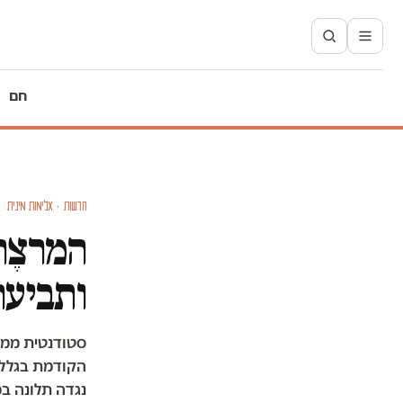
חם
חדשות · אלימות מינית
המרצֶה
ותביעה
סטודנטית ממכ
הקודמת בגלל 
נגדה תלונה ב