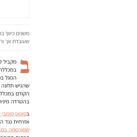
משנים כיוון! 
שעובדת אך ורק
ב
במכללת 
הסגל בפ
שהגיש תלונה 
הקודם במכללה 
בהטרדה מינית,
ב
פוסט פומבי 
אזרחית נגד ה
שפורסמה במגז