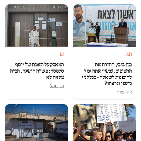
דעות
חם
נכון ביבי, החזרת את
המאבק על האמת של יוסף
החטופים. עכשיו אתה יכול
סלמסה: פשרה הושגה, הכרה
להתפנות לשאלה – בגלל מי
מלאה לא
נחטפו ונרצחו?
סיון תהל
אילי פארי