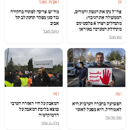
דמוקרטיה במשבר
חם
מח״ש צריכה לפתוח בחקירה
צה״ל נתן את הנשק והמדים,
נגד סגן מפקד תחנת לב תל
הממשלה את הגיבוי:
אביב
מתנחלים רצחו 5 פלסטינים
מתחילת המערכה באיראן
רויטל חובל
סיון תהל
דעות
דעות
המאבק על חיי האזרח הערבי
הפשיעה בחברה הערבית היא
נמצא בליבת המאבק על
לא מחדל. היא מפעל לאומי
הדמוקרטיה
סמי אל-עלי
נירה בן עוזר