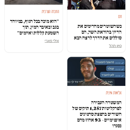
החברה הערבית
חם
״הוא מוכה בכל הגוף, במיוחד
כשהשוטרים מחרימים את
בגב ובאיבר המין, תוך
הדיון בהוראת השר, הם
השמעת קללות ואיומים״
סוללים את הדרך לרצח הבא
אילי פארי
סיון תהל
אלימות מינית
המשטרה העבירה
לפרקליטות 1,257 תיקים של
חשודים בהפצת סרטונים
אינטימיים – 93 אחוז מהם
נסגרו