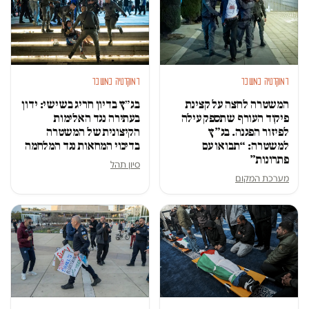
דמוקרטיה במשבר
דמוקרטיה במשבר
המשטרה לחצה על קצינת
בג״ץ בדיון חריג בשישי: ידון
פיקוד העורף שתספק עילה
בעתירה נגד האלימות
לפיזור הפגנה. בג”ץ
הקיצונית של המשטרה
למשטרה: “תבואו עם
בדיכוי המחאות נגד המלחמה
פתרונות”
סיון תהל
מערכת המקום