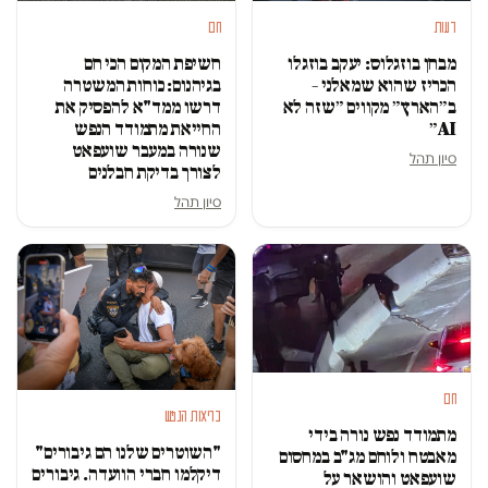
דעות
חם
מבחן בוזגלוס: יעקב בוזגלו
חשיפת המקום הכי חם
הכריז שהוא שמאלני –
בגיהנום: כוחות המשטרה
ב״הארץ״ מקווים ״שזה לא
דרשו ממד"א להפסיק את
AI״
החייאת מתמודד הנפש
שנורה במעבר שועפאט
סיון תהל
לצורך בדיקת חבלנים
סיון תהל
חם
בריאות הנפש
מתמודד נפש נורה בידי
"השוטרים שלנו הם גיבורים"
מאבטח ולוחם מג"ב במחסום
דיקלמו חברי הוועדה. גיבורים
שועפאט והושאר על