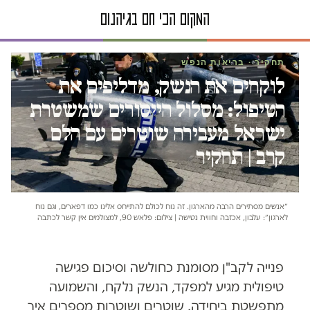
תחקיר · בריאות הנפש
לוקחים את הנשק, מדליפים את
הטיפול: מסלול הייסורים שמשטרת
ישראל מעבירה שוטרים עם הלם
קרב | תחקיר
״אנשים מסתירים הרבה מהארגון. זה נוח לכולם להתייחס אלינו כמו דפארים, וגם נוח
לארגון״: עלבון, אכזבה וחווית נטישה | צילום: פלאש 90, למצולמים אין קשר לכתבה
פנייה לקב"ן מסומנת כחולשה וסיכום פגישה
טיפולית מגיע למפקד, הנשק נלקח, והשמועה
מתפשטת ביחידה. שוטרים ושוטרות מספרים איך