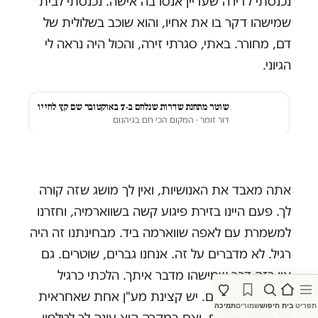
נכנסתי לדירה שעדיין אנסו בה אישה. נכנסתי לבית
שמישהו דקר בו את אחיו, והוא שוכב בשלולית של
דם, מחורר. באתי, סגרתי זירה, והכול היה נראה לי
הגיוני.
שוטר מתחנת שדרות שנלחם ב-7 באוקטובר שם קץ לחייו
דור זומר
· המקום הכי חם בגיהנום
אתה מאבד את האנושיות, ואין לך מושג שזה קורה
לך. פעם היינו בזירת פיגוע קשה בשווארמיה, וחזרנו
למשמרת עם לאפה שווארמה ביד. מבחינתנו זה היה
רגיל. לא מדברים על זה. אנחנו גברים, שוטרים. גם
אין כזה דבר שמישהו מדבר איתך. הלכתי כרגיל
למשמרת צהריים. יש קצינת מע"ן אחת שאחראית
תפריט
בית
חיפוש
שמורים
תמיכה
על אלפי שוטרים, ואם במקרה היא עונה לך לטלפון —