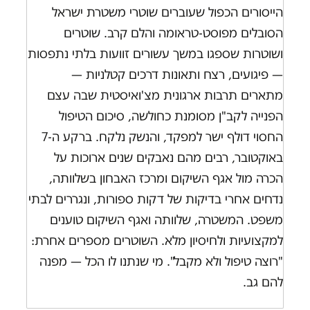
הייסורים הכפול שעוברים שוטרי משטרת ישראל
הסובלים מפוסט-טראומה והלם קרב. שוטרים
ושוטרות שספגו במשך עשורים זוועות בלתי נתפסות
— פיגועים, רצח ותאונות דרכים קטלניות —
מתארים תרבות ארגונית מצ'ואיסטית שבה עצם
הפנייה לקב"ן מסומנת כחולשה, סיכום הטיפול
החסוי דולף ישר למפקד, והנשק נלקח. ברקע ה-7
באוקטובר, רבים מהם נאבקים שנים ארוכות על
הכרה מול אגף השיקום ומרכז האבחון בשלוותה,
נדחים אחרי בדיקות של דקות ספורות, ונגררים לבתי
משפט. המשטרה, שלוותה ואגף השיקום טוענים
למקצועיות ולחיסיון מלא. השוטרים מספרים אחרת:
"רוצה טיפול ולא מקבל". מי שנתנו לו הכל — מפנה
להם גב.