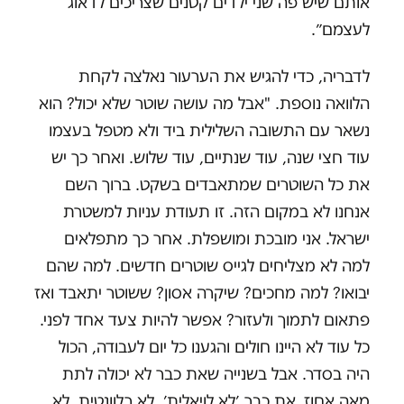
אותם שיש פה שני ילדים קטנים שצריכים לדאוג
לעצמם״.
לדבריה, כדי להגיש את הערעור נאלצה לקחת
הלוואה נוספת. "אבל מה עושה שוטר שלא יכול? הוא
נשאר עם התשובה השלילית ביד ולא מטפל בעצמו
עוד חצי שנה, עוד שנתיים, עוד שלוש. ואחר כך יש
את כל השוטרים שמתאבדים בשקט. ברוך השם
אנחנו לא במקום הזה. זו תעודת עניות למשטרת
ישראל. אני מובכת ומושפלת. אחר כך מתפלאים
למה לא מצליחים לגייס שוטרים חדשים. למה שהם
יבואו? למה מחכים? שיקרה אסון? ששוטר יתאבד ואז
פתאום לתמוך ולעזור? אפשר להיות צעד אחד לפני.
כל עוד לא היינו חולים והגענו כל יום לעבודה, הכול
היה בסדר. אבל בשנייה שאת כבר לא יכולה לתת
מאה אחוז, את כבר ׳לא לויאלית׳. לא רלוונטית. לא