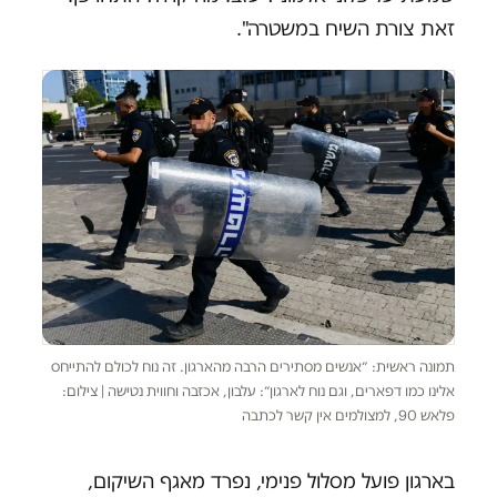
זאת צורת השיח במשטרה".
תמונה ראשית: ״אנשים מסתירים הרבה מהארגון. זה נוח לכולם להתייחס
אלינו כמו דפארים, וגם נוח לארגון״: עלבון, אכזבה וחווית נטישה | צילום:
פלאש 90, למצולמים אין קשר לכתבה
בארגון פועל מסלול פנימי, נפרד מאגף השיקום,