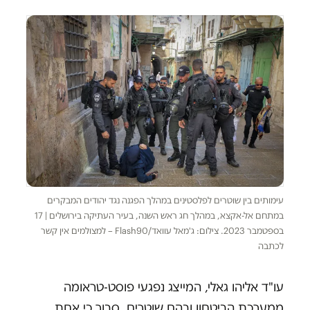
עימותים בין שוטרים לפלסטינים במהלך הפגנה נגד יהודים המבקרים
במתחם אל-אקצא, במהלך חג ראש השנה, בעיר העתיקה בירושלים | 17
בספטמבר 2023. צילום: ג'מאל עוואד/Flash90 – למצולמים אין קשר
לכתבה
עו"ד אליהו גאלי, המייצג נפגעי פוסט-טראומה
ממערכת הביטחון ובהם שוטרים, סבור כי אחת