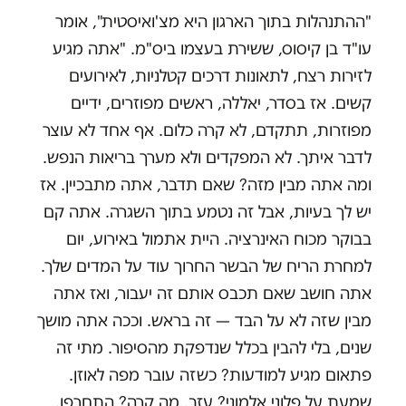
"ההתנהלות בתוך הארגון היא מצ'ואיסטית", אומר
עו"ד בן קיסוס, ששירת בעצמו ביס"מ. "אתה מגיע
לזירות רצח, לתאונות דרכים קטלניות, לאירועים
קשים. אז בסדר, יאללה, ראשים מפוזרים, ידיים
מפוזרות, תתקדם, לא קרה כלום. אף אחד לא עוצר
לדבר איתך. לא המפקדים ולא מערך בריאות הנפש.
ומה אתה מבין מזה? שאם תדבר, אתה מתבכיין. אז
יש לך בעיות, אבל זה נטמע בתוך השגרה. אתה קם
בבוקר מכוח האינרציה. היית אתמול באירוע, יום
למחרת הריח של הבשר החרוך עוד על המדים שלך.
אתה חושב שאם תכבס אותם זה יעבור, ואז אתה
מבין שזה לא על הבד — זה בראש. וככה אתה מושך
שנים, בלי להבין בכלל שנדפקת מהסיפור. מתי זה
פתאום מגיע למודעות? כשזה עובר מפה לאוזן.
שמעת על פלוני אלמוני? עזב. מה קרה? התחרפן.