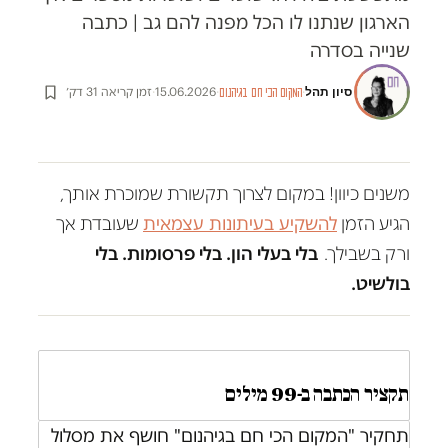
הארגון שנתנו לו הכל מפנה להם גב | כתבה
שנייה בסדרה
סיון תהל
·
·
15.06.2026
·
זמן קריאה 31 דק׳
המקום הכי חם בגיהנום
משנים כיוון! במקום לצרוך תקשורת שמוכרת אותך,
הגיע הזמן
להשקיע בעיתונות עצמאית
שעובדת אך
ורק בשבילך.
בלי בעלי הון. בלי פרסומות. בלי
בולשיט.
תקציר הכתבה ב-99 מילים
תחקיר "המקום הכי חם בגיהנום" חושף את מסלול