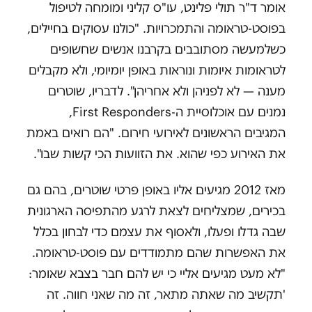
אומר ד"ר תולי פלינט, עו"ס קליני ומומחה לטיפול
בפוסט-טראומה והתמכרויות. "כולנו עסוקים בחיילים,
כשלמעשה מסתובבים בקרבנו אנשים שחשופים
לטראומות איומות ונוראות באופן יומיומי, ולא מקבלים
מענה — לא לפניהן ולא אחריהן". לדבריו, שוטרים
נמנים עם אוכלוסיית ה-First Responders,
המגיבים הראשונים לאירועי חירום. "הם רואים באמת
את האירוע כפי שהוא. את הזוועות הכי קשות שבו".
מאז 2012 מגיעים אליו באופן פרטי שוטרים, בהם גם
בכירים, שמצליחים לצאת לרגע מהתפיסה הארגונית
שבה גדלו ופעלו, ולאסוף את עצמם כדי לבחון בכלל
את האפשרות שהם מתמודדים עם פוסט-טראומה.
"לא מעט מגיעים אליי כי יש להם חבר בצבא שאומר:
'תקשיב מה שאתה מתאר, זה מה שאני חווה. זה