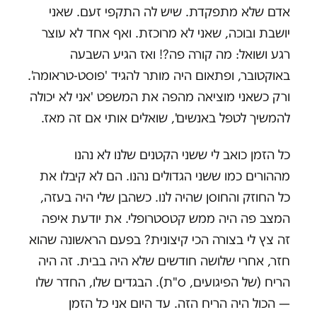
אדם שלא מתפקדת. שיש לה התקפי זעם. שאני
יושבת ובוכה, שאני לא מרוכזת. ואף אחד לא עוצר
רגע ושואל: מה קורה פה?! ואז הגיע השבעה
באוקטובר, ופתאום היה מותר להגיד 'פוסט-טראומה'.
ורק כשאני מוציאה מהפה את המשפט 'אני לא יכולה
להמשיך לטפל באנשים', שואלים אותי אם זה מאז.
כל הזמן כואב לי ששני הקטנים שלנו לא נהנו
מההורים כמו ששני הגדולים נהנו. הם לא קיבלו את
כל החוזק והחוסן שהיה לנו. כשהבן שלי היה בעזה,
המצב פה היה ממש קטסטרופלי. את יודעת איפה
זה צץ לי בצורה הכי קיצונית? בפעם הראשונה שהוא
חזר, אחרי שלושה חודשים שלא היה בבית. זה היה
הריח (של הפיגועים, ס"ת). הבגדים שלו, החדר שלו
— הכול היה הריח הזה. עד היום אני כל הזמן