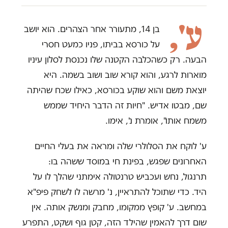
ע',
בן 14, מתעורר אחר הצהרים. הוא יושב
על כורסא בביתו, פניו כמעט חסרי
הבעה. רק כשהכלבה הקטנה שלו נכנסת לסלון עיניו
מוארות לרגע, והוא קורא שוב ושוב בשמה. היא
יוצאת משם והוא שוקע בכורסא, כאילו שכח שהיתה
שם, מבטו אדיש. "חיות זה הדבר היחיד שממש
משמח אותו", אומרת נ', אימו.
ע' לוקח את הסלולרי שלה ומראה את בעלי החיים
האחרונים שפגש, בפינת חי במוסד ששהה בו:
תרנגול, נחש ועכביש טרנטולה אימתני שהלך לו על
היד. כדי שתוכל להתראיין, נ' מרשה לו לשחק פיפ"א
במחשב. ע' קופץ ממקומו, מחבק ומנשק אותה. אין
שום דרך להאמין שהילד הזה, קטן גוף ושקט, התפרע