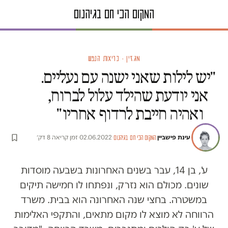
מגזין · בריאות הנפש
"יש לילות שאני ישנה עם נעליים.
אני יודעת שהילד עלול לברוח,
ואהיה חייבת לרדוף אחריו"
עינת פישביין
·
·
02.06.2022
·
זמן קריאה 8 דק׳
המקום הכי חם בגיהנום
ע', בן 14, עבר בשנים האחרונות בשבעה מוסדות
שונים. מכולם הוא נזרק, ונפתחו לו חמישה תיקים
במשטרה. בחצי שנה האחרונה הוא בבית. משרד
הרווחה לא מוצא לו מקום מתאים, והתקפי האלימות