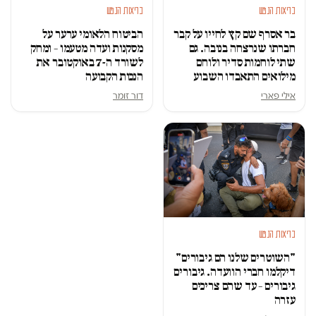
בריאות הנפש
בריאות הנפש
בר אסרף שם קץ לחייו על קבר
הביטוח הלאומי ערער על
חברתו שנרצחה בנובה. גם
מסקנות ועדה מטעמו – ומחק
שתי לוחמות סדיר ולוחם
לשורד ה-7 באוקטובר את
מילואים התאבדו השבוע
הנכות הקבועה
אילי פארי
דור זומר
בריאות הנפש
"השוטרים שלנו הם גיבורים"
דיקלמו חברי הוועדה. גיבורים
גיבורים – עד שהם צריכים
עזרה