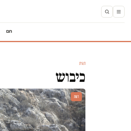
חם
תגית
כיבוש
דעות