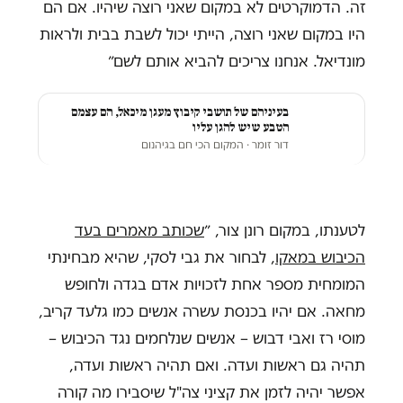
זה. הדמוקרטים לא במקום שאני רוצה שיהיו. אם הם
היו במקום שאני רוצה, הייתי יכול לשבת בבית ולראות
מונדיאל. אנחנו צריכים להביא אותם לשם״
בעיניהם של תושבי קיבוץ מעגן מיכאל, הם עצמם
הטבע שיש להגן עליו
דור זומר
· המקום הכי חם בגיהנום
לטענתו, במקום רונן צור, ״
שכותב מאמרים בעד
הכיבוש במאקו
, לבחור את גבי לסקי, שהיא מבחינתי
המומחית מספר אחת לזכויות אדם בגדה ולחופש
מחאה. אם יהיו בכנסת עשרה אנשים כמו גלעד קריב,
מוסי רז ואבי דבוש – אנשים שנלחמים נגד הכיבוש –
תהיה גם ראשות ועדה. ואם תהיה ראשות ועדה,
אפשר יהיה לזמן את קציני צה"ל שיסבירו מה קורה