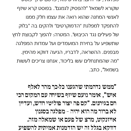
שקורא לשמאל "להפסיק לגמגם". בפוסט קרא שיזף
לאנשי המחנה שהוא רואה את עצמו חלק ממנו
להתפקד למפלגת ״הדמוקרטים״ ולהקים בה "בלוק
של פעילים נגד הכיבוש". המטרה: להפוך לקבוצת לחץ
שתשפיע על בחירת המועמדים ועל עמדות המפלגה
מבפנים. ההשראה, לדבריו, הגיעה דווקא מהימין.
"מה שהמתנחלים עשו בליכוד, אנחנו צריכים לעשות
בשמאל", כתב.
"ממש נדהמתי שהגענו כל-כך מהר לאלף
איש", אומר נועם שיזף בשיחה עם המקום הכי
חם בגיהנום. "קם פה יצור פוליטי חדש, ועדיין
לא ברור מה הוא יהיה – מפלגה בסגנון
אייזנקוט, מרצ של פעם או שמאלה מזה.
דווקא בגלל זה יש הזדמנות אמיתית להשפיע