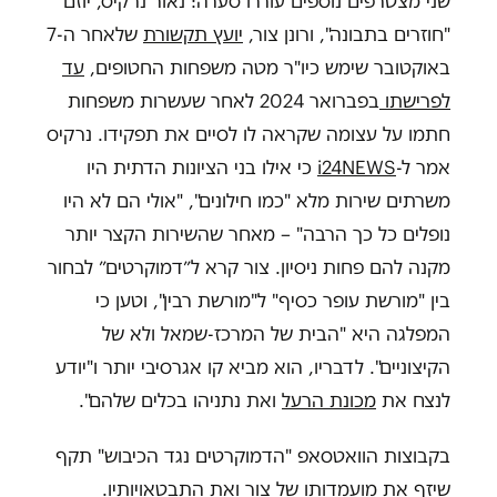
שני מצטרפים נוספים עוררו סערה: נאור נרקיס, יוזם
"חוזרים בתבונה", ורונן צור,
יועץ תקשורת
שלאחר ה-7
באוקטובר שימש כיו"ר מטה משפחות החטופים,
עד
לפרישתו
בפברואר 2024 לאחר שעשרות משפחות
חתמו על עצומה שקראה לו לסיים את תפקידו. נרקיס
אמר ל-
i24NEWS
כי אילו בני הציונות הדתית היו
משרתים שירות מלא "כמו חילונים", "אולי הם לא היו
נופלים כל כך הרבה" – מאחר שהשירות הקצר יותר
מקנה להם פחות ניסיון. צור קרא ל״דמוקרטים״ לבחור
בין "מורשת עופר כסיף" ל"מורשת רבין", וטען כי
המפלגה היא "הבית של המרכז-שמאל ולא של
הקיצוניים". לדבריו, הוא מביא קו אגרסיבי יותר ו"יודע
לנצח את
מכונת הרעל
ואת נתניהו בכלים שלהם".
בקבוצות הוואטסאפ "הדמוקרטים נגד הכיבוש" תקף
שיזף את מועמדותו של צור ואת התבטאויותיו.