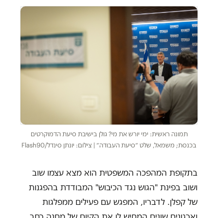
תמונה ראשית: ימי יורש את מי? גולן בישיבת סיעת הדמוקרטים
בכנסת; משמאל, שלט ״סיעת העבודה״ | צילום: יונתן סינדל/Flash90
בתקופת המהפכה המשפטית הוא מצא עצמו שוב
ושוב בפינת "הגוש נגד הכיבוש" המבודדת בהפגנות
של קפלן. לדבריו, המפגש עם פעילים ממפלגות
וארגונים שונים המחיש לו את הקיום של מחנה רחב,