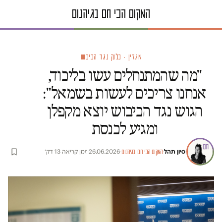
מגזין · בלוק נגד הכיבוש
"מה שהמתנחלים עשו בליכוד,
אנחנו צריכים לעשות בשמאל":
הגוש נגד הכיבוש יוצא מקפלן
ומגיע לכנסת
סיון תהל
·
·
26.06.2026
·
זמן קריאה 13 דק׳
המקום הכי חם בגיהנום