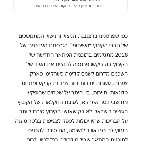
דור זומר וסיון תהל
· המקום הכי חם בגיהנום
כפי שפרסמנו בדצמבר, הניצול והנישול המתמשכים
של חברי הקיבוץ ״השיתופי״ בגרסתם העדכנית של
2026 מתגלמים בתוכנית המתאר החדשה של
הקיבוץ בה ביקשו פרנסיה להנציח את העוני של
השכנים מדרום לשנים קדימה כשהקימו פארק
צפרות, עשרות יחידות דיור צמודות קרקע ומתחמי
מלונאות ותיירות, בין היתר על שטחים שהופקעו
מתושבי ג׳סר א-זרקא, לטובת החקלאות של הקיבוץ
העשיר בישראל. לא רק שאנשי הקיבוץ סירבו לוותר
על הבריכות שהיו יכולות לספק לצפיפות בג׳סר מענה
הנחוץ לה כמו אוויר לנשימה, הם סירבו להכניס
לתוכנית המתאר שבילים להולכי רגל לכיוון דרום