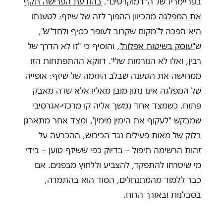
בפריימריז של ה״דמוקרטים״.
בהודעת הפרישה תקף
את המפלגה
מהכיוון ההפוך לזה של שיזף: לטענתו
היא הפכה ל"מקום שקרוב לעופר כסיף ולחד"ש",
ש
"עוסק בשיטות אפלות"
, והוסיף כי "זו לא הדרך של
רבין, ואלו לא הנורמות שלי". דווקא ההתפתחות הזו
ממחישה את הטענה שבלב היוזמה של שיזף: אופייה
של המפלגה אינו נתון מובן מאליו אלא שדה מאבק
פתוח. כשמצד אחד נמשך אליה קו מרכזי-אגרסיבי
שמבקש "לעקוף את הימין מימין", ומצד אחר מתארגן
בלוק של מאות פעילים נגד הכיבוש, ההכרעה על
זהות הרשימה תיפול – בדיוק כפי ששיזף טוען – בידי
מי שיטרחו להתפקד, להצביע וללחוץ מבפנים. אם
כבר ללמוד מהמתנחלים, הסוד הוא בהתמדה,
בסבלנות ובאורך הרוח.