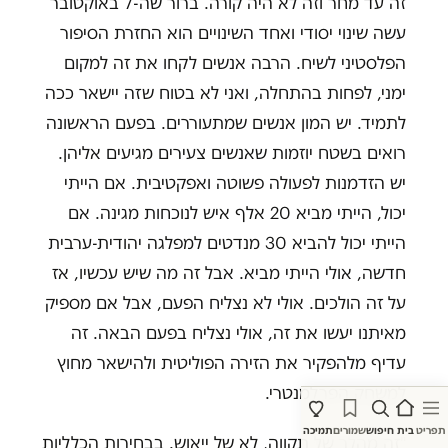
זה עד מחר וזה לא היה קורה. ברור שה-7 באוקטובר
עשה שינוי יסודי ואחד השינויים הוא החזרת הסיפור
הפלסטיני לשיח. הרבה אנשים לקחו את זה למקום
ימני, לפחות בהתחלה, ואני לא בטוח שזה יישאר ככה
לתמיד. יש המון אנשים שמתעוררים. בפעם הראשונה
רואים בשטח יוזמות שאנשים צעירים מגיעים אליהן.
יש הזדמנות לפעולה פשוטה ואפקטיבית. אם הייתי
יכול, הייתי מביא 20 אלף איש לנוכחות מגינה. אם
הייתי יכול להביא 30 מנדטים למפלגה יהודית-ערבית
חדשה, אולי הייתי מביא. אבל זה מה שיש עכשיו, אז
על זה הולכים. אולי לא נצליח הפעם, אבל אם מספיק
מאיתנו יעשו את זה, אולי נצליח בפעם הבאה. זה
עדיף מלהפקיר את הזירה הפוליטית ולהישאר מחוץ
למשחק הפרלמנטרי.
תפריט
בית
חיפוש
שמורים
תמיכה
"זה מהלך של תקווה, לא של ייאוש. בבחירות הכלליות