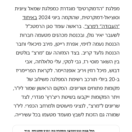
מפלגת ״הדמוקרטים״ מוגדרת כמפלגת שמאל ציונית
וסוציאל-דמוקרטית, שהוקמה ביוני 2024
באיחוד
״העבודה״ ו״מרצ״
. בראשה עומד סגן הרמטכ"ל
לשעבר יאיר גולן, ובכנסת מכהנים מטעמה חברות
הכנסת נעמה לזימי, אפרת רייטן, מירב מיכאלי וחבר
הכנסת גלעד קריב. בצד המזוהה עם ״מרצ״ בולטים
בין השאר מוסי רז, גבי לסקי, עלי סלאלחה, אבי
דבוש, מיכל רוזין ויריב אופנהיימר. לקראת הפריימריז
ב-20 ביולי תורכב רשימת המפלגה משילוב של
מקומות פתוחים ושריונים: המקום הראשון שמור ליו"ר,
ויתר המקומות ייקבעו בשיטת ריצ'רץ' מגדרי, לצד
שריונים ל״מרצ״, לנציגי מיעוטים ולמרחב הכפרי. ליו"ר
שמורה גם הזכות לשבץ מועמד מטעמו בכל עשירייה.
בכל פעם שעיתונאי מתחבק עם יועץ תקשורת, עוד