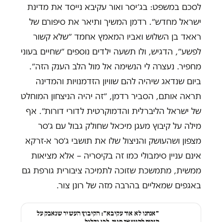
לסכם במשפט: בג׳יסר ואור עקיבא נייסד את מדינת
ישראל מחדש״. רדמן המשיך ותיאר את סיפורם של
ראאד בן השלוש ואביו המאמץ אחמד ״שלא קשור
לפשע״, הדגיש, ולו תשעה ילדים נוספים ״שחיים בעוני
מחפיר. נעצרה לי הנשימה אל מול הלב הענק הזה״.
ביום שנדאג שיהיה להם שוויון הזדמנויות והמדינה
תראה אותם, הסביר רדמן, ״זה יהיה הניצחון המוחלט
של ישראל הליברלית והדמוקרטית לדורי דורות״. אף
מילה על קיבוץ מעגן מיכאל שחולק גבול עם ג׳סר
מצפון ושהעושק והניצול שלו את תושבי ג׳סר א-זרקא
אינם עניין סימבולי כמו זה בקיסריה – אלא מציאות
ממשית, מתמשכת שזוכה לתמיכה ציבורית גורפת גם
באגפים שמאליים בהרבה מזה של רונן צור.
"אנחנו לא אור עקיבא": הקיבוץ העשיר שנאבק על
הזכות להישאר סגור, לבן ודליל