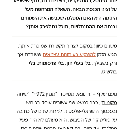
יותר מ-1,200 מתפקדים, ויוצרים בלוק לחץ שישפיע
על נציגי הכנסת הבאה. השאלה המרחפת מעל
היוזמה היא האם המפלגה שכבשה את השטחים
ובנתה את ההתנחלויות, תוכל גם לפרק אותן?
משנים כיוון! במקום לצרוך תקשורת שמוכרת אותך,
הגיע הזמן
להשקיע בעיתונות עצמאית
שעובדת אך
ורק בשבילך.
בלי בעלי הון. בלי פרסומות. בלי
בולשיט.
נועם שיזף – עיתונאי, ממייסדי "מגזין 972+" ו"
שיחה
מקומית
", כבר כמעט שני עשורים עוסק בכיבוש
ובסכסוך הישראלי-פלסטיני. למרות שנים של כתיבה
על פוליטיקה של הכיבוש, הוא מעולם לא היה פעיל
מפלגתי, עד היום. בחודש מאי, פרסם שיזף פוסט