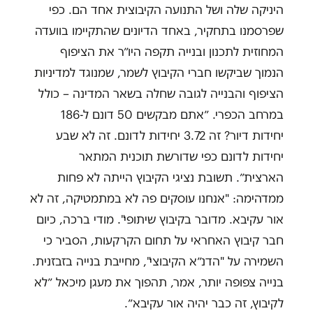
היניקה שלה ושל התנועה הקיבוצית אחד הם. כפי
שפרסמנו בתחקיר, באחד הדיונים שהתקיימו בוועדה
המחוזית לתכנון ובנייה תקפה היו״ר את הציפוף
הנמוך שביקשו חברי הקיבוץ לשמר, שמנוגד למדיניות
הציפוף והבנייה לגובה שחלה בשאר המדינה – כולל
במרחב הכפרי. ״אתם מבקשים 50 דונם ל-186
יחידות דיור? זה 3.72 יחידות לדונם. זה לא שבע
יחידות לדונם כפי שדורשת תוכנית המתאר
הארצית״. תשובת נציגי הקיבוץ הייתה לא פחות
ממדהימה: "אנחנו עוסקים פה לא במתמטיקה, זה לא
אור עקיבא. מדובר בקיבוץ שיתופי". מודי ברכה, כיום
חבר קיבוץ האחראי על תחום הקרקעות, הסביר כי
השמירה על "הדנ״א הקיבוצי", מחייבת בנייה בזבזנית.
בנייה צפופה יותר, אמר, תהפוך את מעגן מיכאל ״לא
לקיבוץ, זה כבר יהיה אור עקיבא״.