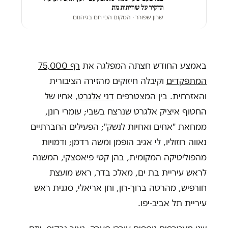
תחקיר על שחיתות מת
שרון שפורר
· המקום הכי חם בגיהנום
באמצע החודש חצתה המפלגה את
רף 75,000
המתפקדים
וקיבלה חיזוקים מהזירה הציבורית
והאזרחית. בין המצטרפים
דני אלגרט
, אחיו של
החטוף איציק אלגרט שנרצח בשבי; עומרי רונן,
ממחאת "אחים ואחיות לנשק"; הפעילים החברתיים
נאווה רוזוליו, לי אגיב הופמן ומשה רדמן; ודמויות
מהפוליטיקה המקומית, בהן קטי פיאסצקי, המשנה
לראש עיריית בת ים, מאלכ בדר, ראש מועצת
חורפיש, מהרטה ברוך-רון, וחן אריאלי, סגנית ראש
עיריית תל אביב-יפו.