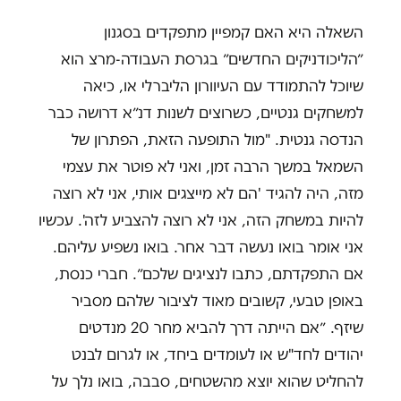
השאלה היא האם קמפיין מתפקדים בסגנון
״הליכודניקים החדשים״ בגרסת העבודה-מרצ הוא
שיוכל להתמודד עם העיוורון הליברלי או, כיאה
למשחקים גנטיים, כשרוצים לשנות דנ״א דרושה כבר
הנדסה גנטית. "מול התופעה הזאת, הפתרון של
השמאל במשך הרבה זמן, ואני לא פוטר את עצמי
מזה, היה להגיד 'הם לא מייצגים אותי, אני לא רוצה
להיות במשחק הזה, אני לא רוצה להצביע לזה'. עכשיו
אני אומר בואו נעשה דבר אחר. בואו נשפיע עליהם.
אם התפקדתם, כתבו לנציגים שלכם״. חברי כנסת,
באופן טבעי, קשובים מאוד לציבור שלהם מסביר
שיזף. ״אם הייתה דרך להביא מחר 20 מנדטים
יהודים לחד"ש או לעומדים ביחד, או לגרום לבנט
להחליט שהוא יוצא מהשטחים, סבבה, בואו נלך על