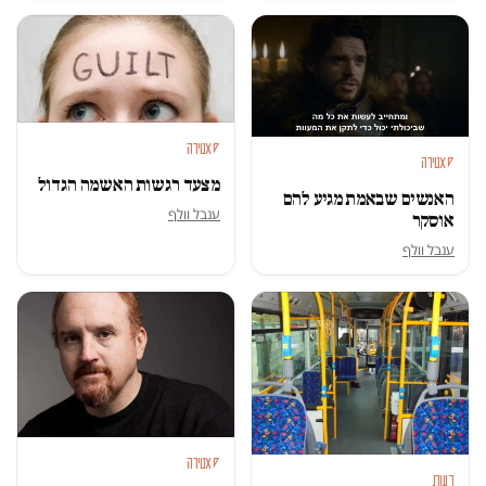
סאטירה
סאטירה
מצעד רגשות האשמה הגדול
האנשים שבאמת מגיע להם
ענבל וולף
אוסקר
ענבל וולף
סאטירה
דעות