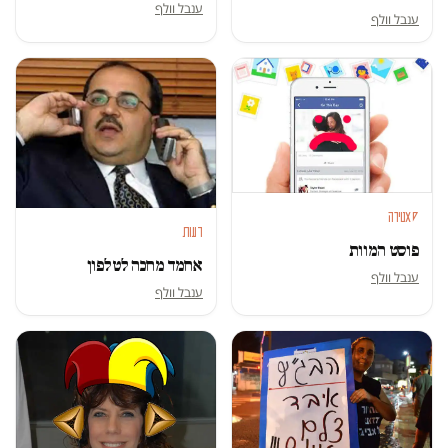
ענבל וולף
ענבל וולף
סאטירה
דעות
פוסט המוות
אחמד מחכה לטלפון
ענבל וולף
ענבל וולף