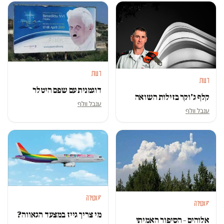
דעות
דעות
דוגמנית עם שפם היטלר
קלף ג'וקר בזילות השואה
ענבל וולף
ענבל וולף
סאטירה
סאטירה
מי צריך גייז במצעד הגאווה?
אלוהים – הסיפור האמיתי