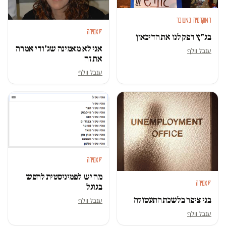
דמוקרטיה במשבר
סאטירה
בג"ץ דפק לנו את הדיכאון
אני לא מאמינה שג'ודי אמרה
ענבל וולף
את זה
ענבל וולף
סאטירה
מה יש לפמיניסטית לחפש
סאטירה
בגוגל
בני ציפר בלשכת התעסוקה
ענבל וולף
ענבל וולף