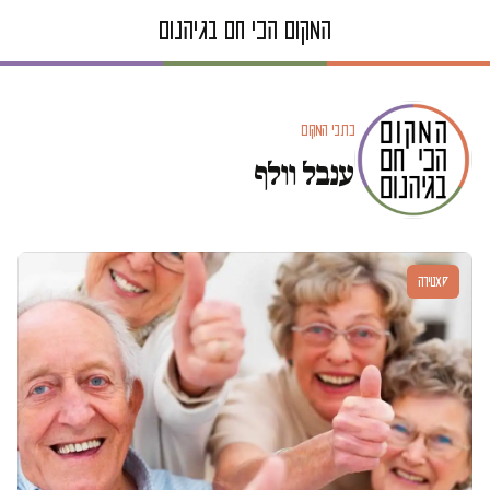
כתבי המקום
ענבל וולף
סאטירה