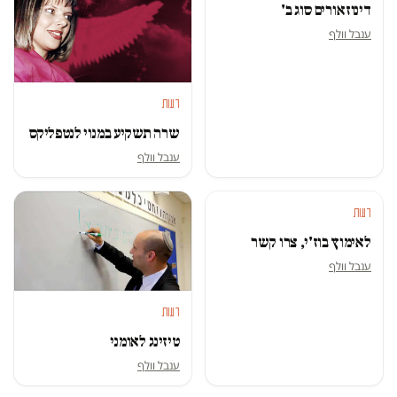
דינוזאורים סוג ב'
ענבל וולף
דעות
שרה תשקיע במנוי לנטפליקס
ענבל וולף
דעות
לאימוץ בוז'י, צרו קשר
ענבל וולף
דעות
טיזינג לאומני
ענבל וולף