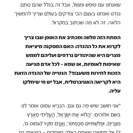
שאנחנו עם טיפש ומנוול, אבל זה בגלל שהם סתם
נגדנו ואנחנו בעצם הכי צודקים בעולם וצריך להמשיך
הלאה. זה לא מה שכתוב במקרא".
המתח הזה מלווה ומכתיב את האופן שבו צריך
לקרוא את כל ההגדה: האם המסקנה מיציאת
מצרים היא שהיהודים נרדפים ועליהם לממש
שאיפות לאומיות, או שמא – לכל אדם מגיעה
הזכות לחירות משעבוד? הנטייה של ההגדה הזאת
היא לקריאה האוניברסלית, אבל יש מי שיחלקו
עליה.
"אני חושב שיש פה גם וגם. הנביא עמוס אומר לנו
בשם אלוהים: 'הֲלוֹא אֶת-יִשְׂרָאֵל, הֶעֱלֵיתִי מֵאֶרֶץ
מִצְרַיִם, וּפְלִשְׁתִּיִּים מִכַּפְתּוֹר, וַאֲרָם מִקִּיר'(עמוס ט',
ז').אל תחשבו שאתם כאלה מיוחדים – הוצאתי גם