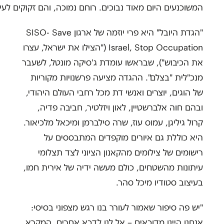
המשוכנעים היום מאוד נבוכים. רוחם נמוכה, והם זקוקים לעידו
"הגדת היובל" היא פרי יוזמה של ארגון SISO- Save
Israel, Stop Occupation ("הצילו את ישראל, עצרו
את הכיבוש"), שבראשו עומדת ג'סיקה מונטל, לשעבר
מנכ"לית "בצלם". ההגדה מציעה פרשנויות מקוריות
של הוגים, יוצרים ואנשי דת מכל רחבי העולם היהודי,
ובהם חוה אלברשטיין, לאון ויזלטיר, חביבה פדיה,
קרול גיליגן, עמוס עוז, שרה סילברמן ומיכאל מלכיאור.
היא כוללת גם איורים מוקפדים המתבססים על
רישומים של צילומים מהקאנון הציוני לצד תצלומי
עיתונות מהשטחים, כולם מעשה ידיה של אירית חמו,
בעיצוב סטודיו מיכל סהר.
"יש פה סיפור שאמור לעורר בנו רגש מצפוני בסיסי:
אנחנו היינו מדוכאים – אל לנו לדכא אחרים. המקרא