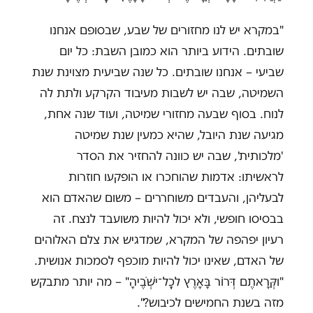
"במקרא יש לנו מחזורים של שבע, שבסופם אנחנו
שובתים. הידוע ביותר הוא כמובן השבת: כל יום
שביעי – אנחנו שובתים. כל שנה שביעית מצוינת שנת
השמיטה, שבה יש לשבות מעיבוד הקרקע ולתת לה
לנוח. בסוף שבעה מחזורי שמיטה, ועוד שנה אחת,
מגיעה שנת היובל, שהיא כמעין שנת שמיטה
'מלכותית', שבה יש כוונה להחזיר את הסדר
לראשיתו: אדמות שהוחכרו או הופקעו חוזרות
לבעליהן, והעבדים משוחררים – משום שהאדם הוא
בבסיסו חופשי, ולא יכול להיות משועבד לנצח. זה
רעיון יפהפה של המקרא, שמדגיש את צלם האלוהים
של האדם, שאינו יכול להיות מוכפף לסמכות אנושית.
"וקְּרָאתֶם דְּרוֹר בָּאָרֶץ לכְׇל־ישְֹׁבֶיהָ" – מה יותר מתבקש
מזה בשנת החמישים לכיבוש?".