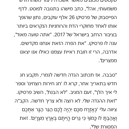
טקסטים מכוננים מאשר אשכרה ליצור משהו חדש
משמעותי, אה?", כתב מישהו בתגובה לפוסט. לדף
הפייסבוק של פרסיקו 26 אלף עוקבים, נתון שהופך
אותו לאחד מחוקרי הדת והרוחניות הנקראים ביותר
בציבור הרחב בישראל של 2017. "אתה טועה מאוד",
ענה לו פרסיקו. "את הפרה הזאת אנחנו מקדשים.
אדרבה, הרי זו חובת ראיית עצמנו כאילו אנו יצאנו
ממצרים".
"סבבה. אז תכתוב הגדה חדשה לגמרי, תקבע חג
חדש בתאריך אחר, קרא לו 'חג חירות רוצחינו' וספר
לי איך הלך", זעם המגיב. "לא הבנת", השיב פרסיקו.
"זאת ההגדה שלי. לא רוצה ולא צריך חדשה. הקב"ה
ציווה עלי 'כְּאֶזְרָח מִכֶּם יִהְיֶה לָכֶם הַגֵּר הַגָּר אִתְּכֶם
וְאָהַבְתָּ לוֹ כָּמוֹךָ כִּי גֵרִים הֱיִיתֶם בְּאֶרֶץ מִצְרָיִם'. זאת
המסורת שלי".