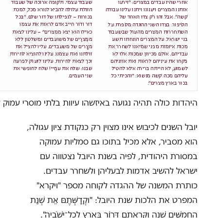
היהדות כולה תהיה נגועה באיזשהו עיוות בלתי מוסרי עמוק 
יובל השנים לכיבוש אינו מצוין רק כנקודת ציון עגולה,
הוא מסביר, אלא מכיל בתוכו גם סמליות עמוקה
במסורת היהודית, לפיה בשנת היובל נצטווה עם
ישראל להשיב אדמות לבעליהן ולשחרר עבדים.
כותרת המשנה של ההגדה לקוחה מספר "ויקרא"
המפרט את הלכות שנת היובל: "וקְדִַשְּׁתֶםּ אֵת שְׁנַת
הַחֲמִשִּׁים שָׁנָה וקְּרָאתֶם דְּרוֹר בָּאָרֶץ לכְׇל־ישְֹׁבֶיהָ".