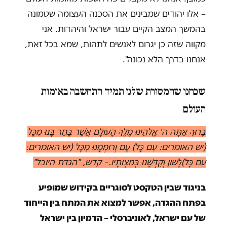
– אלו יהודים שמבינים את הסכנה העצומה שטמונה
בהמשך המצב הקיים עבור ישראל והיהדות. אני
מקווה שזה כן יגרום לאנשים לתהות, שמא בכל זאת,
אנחנו בדרך הלא נכונה".
שכחנו שהמסורת שלנו תמיד התחשבה באומות
העולם
בָּרוּךְ אַתָּה ה' אֱלהֵינוּ מֶלֶךְ הָעולָם אֲשֶׁר בָּחַר בָּנוּ מִכָּל
(יש האומרים: עִם
כָּל)
עָם וְרומְמָנוּ מִכָּל (יש האומרים:
עִם
כָּל)
לָשׁון וְקִדְּשָׁנוּ בְּמִצְותָיו
.
– קדש, "הגדת היובל"
בניגוד שבין הטקסט לסוגריים בקידוש שמופיע
בפתח ההגדה, אפשר למצוא את המתח בין הייחוד
של עם ישראל, לאוניברסלי – הדמיון בין ישראל