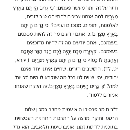
חוזר על זה יותר מעשר פעמים: 'כִּי גֵרִים הֱיִיתֶם בְּאֶרֶץ
מִצְרָיִם'.למה אנחנו צריכים להתייחס טוב לזרים,
לאלמנות, יתומים, מסכנים ועניים? 'כִּי גֵרִים הֱיִיתֶם
בְּאֶרֶץ מִצְרָיִם',כי אתם יודעים מה זה להיות מסכנים
בעצמכם, ואתם יודעים מה זה להיות מדוכאים
בעצמכם. 'כְּאֶזְרָח מִכֶּם יִהְיֶה לָכֶם הַגֵּר הַגָּר אִתְּכֶם
וְאָהַבְתָּ לוֹ כָּמוֹךָ כִּי גֵרִים הֱיִיתֶם בְּאֶרֶץ מִצְרָיִם' (ויקרא,
יט, לד). התושבים הזרים, שחיים איתנו יחד ואינם
יהודים, יהיו שווים לנו בכל מה שנקרא לו היום 'זכויות'.
למה? 'כִּי גֵרִים הֱיִיתֶם בְּאֶרֶץ מִצְרָיִם'.זה הלקח שאנחנו
אמורים ללמוד".
ד"ר תומר פרסיקו הוא עמית מחקר במכון שלום
הרטמן וחוקר ומרצה על התרבות הרוחנית העכשווית
בתוכנית לדתות זמננו אוניברסיטת תל-אביב. הוא גדל