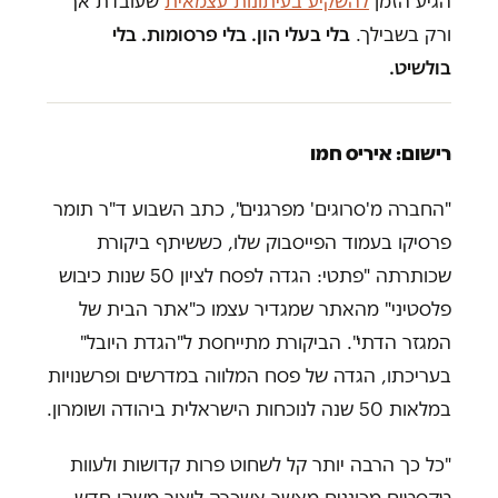
הגיע הזמן
להשקיע בעיתונות עצמאית
שעובדת אך
ורק בשבילך.
בלי בעלי הון. בלי פרסומות. בלי
בולשיט.
רישום: איריס חמו
"החברה מ'סרוגים' מפרגנים", כתב השבוע ד"ר תומר
פרסיקו בעמוד הפייסבוק שלו, כששיתף ביקורת
שכותרתה "פתטי: הגדה לפסח לציון 50 שנות כיבוש
פלסטיני" מהאתר שמגדיר עצמו כ"אתר הבית של
המגזר הדתי". הביקורת מתייחסת ל"הגדת היובל"
בעריכתו, הגדה של פסח המלווה במדרשים ופרשנויות
במלאות 50 שנה לנוכחות הישראלית ביהודה ושומרון.
"כל כך הרבה יותר קל לשחוט פרות קדושות ולעוות