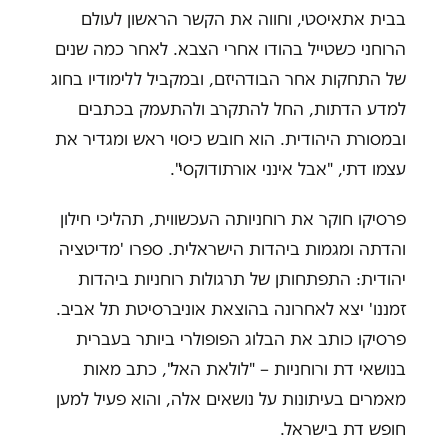
בבית אתאיסטי, וחווה את הקשר הראשון לעולם
הרוחני כשטייל בהודו אחרי הצבא. לאחר כמה שנים
של התחקות אחר הבודהיזם, ובמקביל ללימודיו בחוג
למדע הדתות, החל להתקרב ולהתעמק בכתבים
ובמסורת היהודית. הוא חובש כיסוי ראש ומגדיר את
עצמו דתי, "אבל אינני אורתודוקסי".
פרסיקו חוקר את רוחניותה העכשווית, תהליכי חילון
והדתה ומגמות ביהדות הישראלית. ספרו 'מדיטציה
יהודית: התפתחותן של תרגולות רוחניות ביהדות
זמננו' יצא לאחרונה בהוצאת אוניברסיטת תל אביב.
פרסיקו כותב את הבלוג הפופולרי ביותר בעברית
בנושאי דת ורוחניות – "לולאת האל", כתב מאות
מאמרים בעיתונות על נושאים אלה, והוא פעיל למען
חופש דת בישראל.