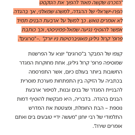
"הזכרנו שקשה מאוד להפוך את הטקסט
הפרו-ישראלי של ההגדה, למשהו שמאלני, אך בהגדה
לא אומרים נואש. כך למשל על ארבעת הבנים תמיד
אפשר להוסיף נגיעה שמאל-פמיניסטי, וכך כותבת
פרופ' קרול גיליגן מאוניברסיטת ניו יורק"
.
–
"סרוגים".
קצפו של המבקר ב"סרוגים" יוצא על הפרשנות
שמוסיפה פרופ' קרול גיליגן, אחת מחוקרות המגדר
החשובות ביותר בעולם כיום, אשר התפרסמה
בכתביה על הזיקה בין התפתחות מערכת מוסרית
להבניית המגדר של בנים ובנות, לסיפור ארבעת
הבנים בהגדה. בדבריה, היא מבקשת להוסיף דמות
נוספת – הבת החומלת, ומצטטת את המדרש
התלמודי של רבי יוחנן "מעשה ידיי טובעים בים ואתם
אומרים שירה".