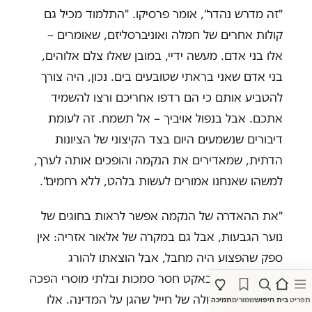
"זה מדרש נהדר", אומר פרסיקו. "התלמוד מכיל גם
קולות אחרים של חמלה ואוניברסליזם, שאומרים –
אלו בני אדם. מעשה ידיי, במובן שאלו צלם אלוהים,
בני אדם שאני בראתי שטובעים בים. נכון, היה צורך
להטביע אותם כי הם רדפו אחריכם ורצו להשמיד
אתכם. אבל בנפול אויביך – אל תשמח. זה לעומת
דיבורים שנשמעים היום בצד הקיצוני של הציונות
הדתית, שמאדירים את הנקמה והופכים אותה לערך,
למשהו שאנחנו אמורים לעשות בלהט, ללא רחמים".
"את ההאדרה של הנקמה אפשר לראות בחוגים של
נוער הגבעות, אבל גם במקרה של אלאור אזריה: אין
ספק שהפצוע היה מחבל, אבל הוצאתו להורג
במשפט שדה, באקט חסר סמכות ובלתי מוסרי הפכה
להיות גבורה גדולה של חייל שהגן על המדינה. אלו
תפריט
בית
חיפוש
שמורים
תמיכה