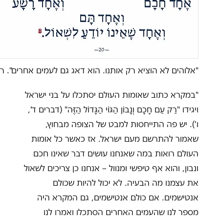
"אלוהים לא הוציא רק אותנו. הוא דאג גם לעמים אחרים". ר
"במקרא כתוב שאומות העולם יסתכלו על בני ישראל
ויגידו "רַק עַם חָכָם וְנָבוֹן הַגּוֹי הַגָּדוֹל הַזֶּה" (דברים ד',
ו'). יש פה התייחסות למבט של הצופה מבחוץ,
שאמור להתרשם מעם ישראל. אז כאשר כל אומות
העולם רואות במה שאנחנו עושים דבר שאינו חכם
ונבון, והוא אף טיפשי ומנוול – אנחנו כן צריכים לשאול
את עצמנו מה הבעיה. לא יכול להיות שכולם
אנטישמים. אם כולם אנטישמים, גם המקרא היה
מספר לנו שהעמים האחרים הסתכלו ואמרו לנו