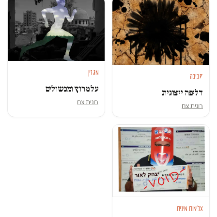
מגזין
סביבה
על מרוץ ומכשולים
דליפה ייצוגית
רונית צח
רונית צח
אלימות מינית