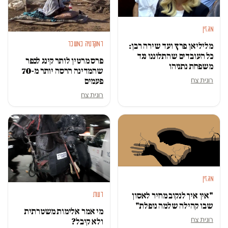
מגזין
דמוקרטיה במשבר
מליליאן פרץ ועד שירה רבן:
כל העובדים שהתלוננו נגד
פרס מרטין לותר קינג לכפר
משפחת נתניהו
שהמדינה הרסה יותר מ-70
רונית צח
פעמים
רונית צח
מגזין
דעות
"אין איך לנקוב מחיר לאסון
שבו קהילה שלמה נופלת"
מי אמר אלימות משטרתית
רונית צח
ולא קיבל?