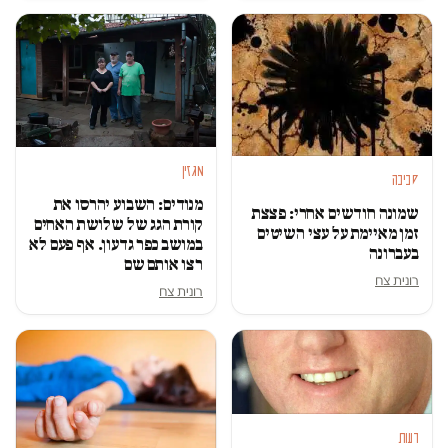
מגזין
סביבה
מנודים: השבוע יהרסו את
שמונה חודשים אחרי: פצצת
קורת הגג של שלושת האחים
זמן מאיימת על עצי השיטים
במושב כפר גדעון. אף פעם לא
בעברונה
רצו אותם שם
רונית צח
רונית צח
דעות