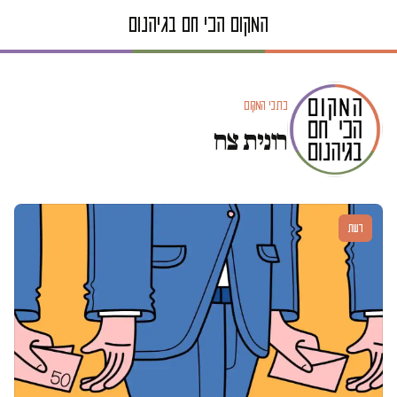
כתבי המקום
רונית צח
דעות