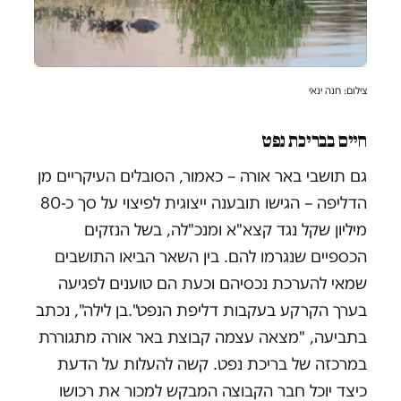
צילום: חנה ינאי
חיים בבריכת נפט
גם תושבי באר אורה – כאמור, הסובלים העיקריים מן
הדליפה – הגישו תובענה ייצוגית לפיצוי על סך כ-80
מיליון שקל נגד קצא"א ומנכ"לה, בשל הנזקים
הכספיים שנגרמו להם. בין השאר הביאו התושבים
שמאי להערכת נכסיהם וכעת הם טוענים לפגיעה
בערך הקרקע בעקבות דליפת הנפט
."
בן לילה", נכתב
בתביעה, "מצאה עצמה קבוצת באר אורה מתגוררת
במרכזה של בריכת נפט. קשה להעלות על הדעת
כיצד יוכל חבר הקבוצה המבקש למכור את רכושו