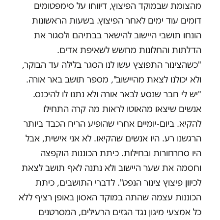
מהצומת שבמוקד הפיצוץ, דיווחו על סימפטומים
דומים עוד ימים לאחר הפיצוץ. בשעות הראשונות
הונחו תושבי היישוב להישאר בבתיהם ולסגור את
הדלתות והחלונות מחשש לשאיפת אדים.
"כשהצינור התפוצץ עשו לנו הסגר בלילה עד הבוקר,
ולא יכולנו לצאת מהיישוב", מספר תושב באר אורה.
"יש לי חבר שנסע לבאר אורה ולא נתנו לו להיכנס.
אנשים שיצאו מהאוטו לראות מה קרה התחילו
להקיא. ביום-יומיים אחרי שהופיע הריח הכבד ביותר
הרגשנו רע. היו אנשים שהקיאו. לא אני אישית, אבל
היו סחרחורות ובחילות. כיתת הכוננות הוקפצה
וחסמה את שער היישוב ולא נתנה לאף תושב לצאת
לכיוון פיצוץ צינור הנפט". לדברי התושבים, כיתת
הכוננות עצמה שהתה במוקד האסון באופן רציף ללא
כל אמצעי מיגון נגד הגזים הרעילים, המסרטנים