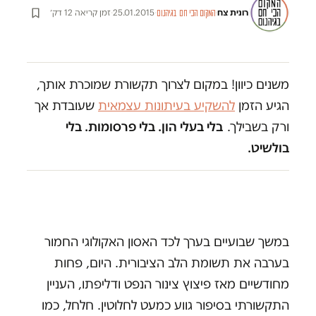
רונית צח
·
·
25.01.2015
·
זמן קריאה 12 דק׳
המקום הכי חם בגיהנום
משנים כיוון! במקום לצרוך תקשורת שמוכרת אותך,
הגיע הזמן
להשקיע בעיתונות עצמאית
שעובדת אך
ורק בשבילך.
בלי בעלי הון. בלי פרסומות. בלי
בולשיט.
במשך שבועיים בערך לכד האסון האקולוגי החמור
בערבה את תשומת הלב הציבורית. היום, פחות
מחודשיים מאז פיצוץ צינור הנפט ודליפתו, העניין
התקשורתי בסיפור גווע כמעט לחלוטין. חלחל, כמו