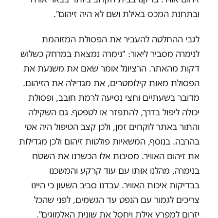
ובתחנת המכס באילת ושם לא היה זיהום".
לגבי ההחלטה להעביר את הפסולת המזוהמת
לנימרה מסביר ליאור: "נימרה נמצאת במרחק כשלוש
דקות מהאתר. הרציונל אומר שאם את משנעת את
הפסולת מאות קילומטרים, את מגדילה את הזיהום.
מדובר בשעתיים וחצי נסיעה לרמת חובב, ופסולת
יכולה ליפול בדרך, להתפזר או לטפטף. גם השקילה
והתור באתר לוקחים זמן, ולכן קצב הטיפול היה אטי
בהרבה. בנוסף, המשאיות פולטות זיהום ולכן מגדילות
את זיהום האוויר. מסיבות אלו הכשרנו את השטח
בנימרה, מהלנו אותו עם עוד קרקע והמשכנו
בבדיקות איכות האוויר. עבדנו סביב השעון כי היינו
צריכים לגמור עם הנפט עד הגשמים, לפני שהכל
יזרום למפרץ אילת ויחסל את שונית האלמוגים".