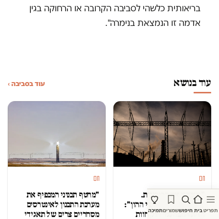
בריאותית כלשהי לסביבה הקרובה או הרחוקה בגין
אדמה זו הנמצאת בנימרה".
עוד בנושא
עוד בסביבה ›
חם
חם
"איבדנו את הריבונות.
"מחטף תכנוני המכפיף את
נשלטים על ידי אנשי ההון":
מערכת התכנון לאינטרסים
תפריט
בית
חיפוש
שמורים
תמיכה
חזית רחבה נגד חוק חוות
מסחריים צרים של תאגידי