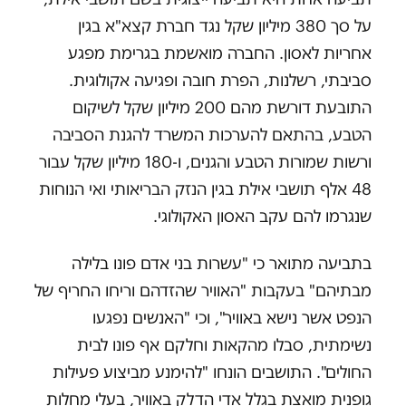
על סך 380 מיליון שקל נגד חברת קצא"א בגין
אחריות לאסון. החברה מואשמת בגרימת מפגע
סביבתי, רשלנות, הפרת חובה ופגיעה אקולוגית.
התובעת דורשת מהם 200 מיליון שקל לשיקום
הטבע, בהתאם להערכות המשרד להגנת הסביבה
ורשות שמורות הטבע והגנים, ו-180 מיליון שקל עבור
48 אלף תושבי אילת בגין הנזק הבריאותי ואי הנוחות
שנגרמו להם עקב האסון האקולוגי
.
בתביעה מתואר כי "עשרות בני אדם פונו בלילה
מבתיהם" בעקבות "האוויר שהזדהם וריחו החריף של
הנפט אשר נישא באוויר", וכי "האנשים נפגעו
נשימתית, סבלו מהקאות וחלקם אף פונו לבית
החולים". התושבים הונחו "להימנע מביצוע פעילות
גופנית מואצת בגלל אדי הדלק באוויר, בעלי מחלות