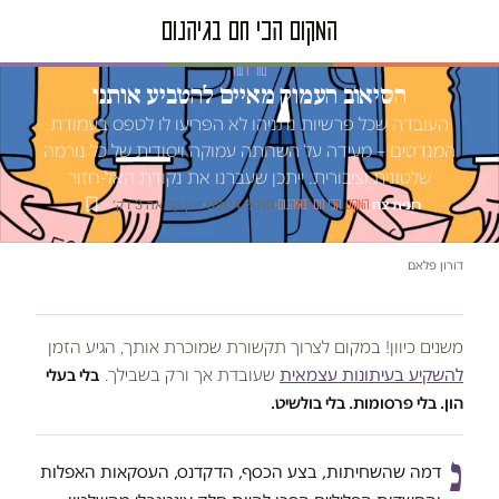
טור דעה
הסיאוב העמוק מאיים להטביע אותנו
העובדה שכל פרשיות נתניהו לא הפריעו לו לטפס בעמודת
המנדטים – מעידה על השחתה עמוקה ויסודית של כל נורמה
שלטונית וציבורית. ייתכן שעברנו את נקודת האל-חזור
רונית צח
·
·
09.04.2019
·
זמן קריאה 3 דק׳
המקום הכי חם בגיהנום
דורון פלאם
משנים כיוון! במקום לצרוך תקשורת שמוכרת אותך, הגיע הזמן
להשקיע בעיתונות עצמאית
שעובדת אך ורק בשבילך.
בלי בעלי
הון. בלי פרסומות. בלי בולשיט.
נ
דמה שהשחיתות, בצע הכסף, הדקדנס, העסקאות האפלות