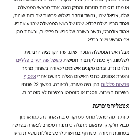
או מתו בנסיבות מוזרות והתיק נסגר. אחד מראשי הממשלה
שלנו, אריאל שרון, נחשד ונחקר בשלוש פרשות שחיתות שונות,
ואחד מבניו נשלח לכלא. שמו של ראש הממשלה שהגיע אחריו,
אהוד אולמרט, נקשר בשורה של פרשות פליליות, ובאחת מהן
אף הורשע וישב בכלא.
אבל ראש הממשלה הנוכחי שלנו, שזו הקדנציה הרביעית
לשלטונו, רץ כעת לקדנציה חמישית
כששלושה תיקים פליליים
תלויים נגדו, ובהם מקננים אישומים לכאורה בשוחד, מרמה
והפרת אמונים. כתבי האישום האלה מגיעים אחרי
אינסוף
פרשות פליליות
בהן היה מעורב, לכאורה, במשך 22 שנותיו
בשירות הציבורי, ונסגרו או מוסמסו בנסיבות לא מוסברות.
אנומליה מופרעת
כעת נדמה שהכל מתמוטט וקורס בזה אחר זה, כמו ארמון
מבוץ חלקלק. פתאום מתגלה כי נתניהו מעורב לכאורה בפרשה
בטחונית חמורה, כשדחף בנחישות לרכש צוללות נושאות גרעין