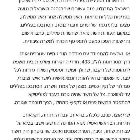
והחשדות הפליליים הפכו להיות חלק אינטגרלי מהשלטון
בישראל. התרגלנו. מזה עשורים שההנהגה הישראלית נגועה
בפרשות פליליות נוראות. ראש ממשלה אחר ראש ממשלה,
מצעד בלתי נגמר של שרים וחברי כנסת, הסתבכו בפלילים.
במקום תעודות יושר, נראה שחשדות פליליים, כתבי אישום
והרשעות הפכו כמעט לתנאי סף הכרחי למשרה ציבורית.
אנו נאלצים להתמודד עם מודלים מנהיגותיים שגוררים אותנו
דרך מסדרונות לה"ב 433, חדרי החקירות ואולמות בית משפט
לתהומות של ריקבון, שהולך ופושה ומעמיק ושולח גרורות לכל
עבר. מי שאמורים היו להוות דוגמא אישית ליושר אישי וציבורי,
מגדלור של נקיון כפיים, מצפן של אמת ויושרה, הסתבכו בפלילים
עד לצווארם. צל של חשד שהיה גורם בעבר לפוליטיקאי
להתפטר בבושת פנים או לקפוץ מהחלון, הפך לנורמה שגורה.
שרי אוצר, פנים, כלכלה, בריאות, עבודה ורווחה, חקלאות,
תיירות, רב ראשי ואפילו נשיא המדינה הורשעו וישבו בכלא על
עבירות שוחד, גניבה, הפרת אמונים ואונס. שר ביטחון היה חשוד
ונחקר במשך שנים בתיק פלילי ענק, אך העדים במשפטו נעלמו