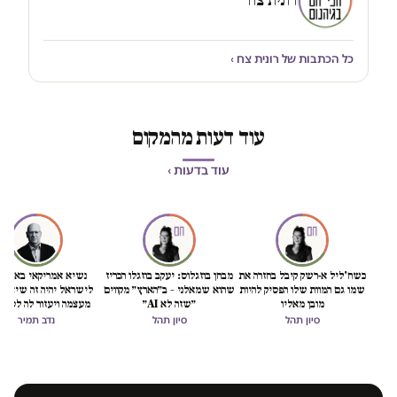
רונית צח
כל הכתבות של רונית צח ›
עוד דעות מהמקום
עוד בדעות ›
כשח'ליל א-רשק קיבל בחזרה את
מבחן בוזגלוס: יעקב בוזגלו הכריז
נשיא אמריקאי באמת ט
שמו גם המוות שלו הפסיק להיות
שהוא שמאלני – ב״הארץ״ מקווים
לישראל יהיה זה שיציל 
מובן מאליו
״שזה לא AI״
מעצמה ויעזור לה לסיים
הכיבוש
סיון תהל
סיון תהל
נדב תמיר