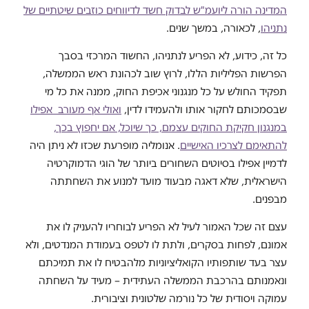
המדינה הורה ליועמ"ש לבדוק חשד לדיווחים כוזבים שיטתיים של
נתניהו
, לכאורה, במשך שנים.
כל זה, כידוע, לא הפריע לנתניהו, החשוד המרכזי בסבך
הפרשות הפליליות הללו, לרוץ שוב לכהונת ראש הממשלה,
תפקיד החולש על כל מנגנוני אכיפת החוק, ממנה את כל מי
שבסמכותם לחקור אותו ולהעמידו לדין,
ואולי אף מעורב אפילו
במנגנון חקיקת החוקים עצמם, כך שיוכל, אם יחפוץ בכך,
להתאימם לצרכיו האישיים
. אנומליה מופרעת שכזו לא ניתן היה
לדמיין אפילו בסיוטים השחורים ביותר של הוגי הדמוקרטיה
הישראלית, שלא דאגה מבעוד מועד למנוע את השחתתה
מבפנים.
עצם זה שכל האמור לעיל לא הפריע לבוחריו להעניק לו את
אמונם, לפחות בסקרים, ולתת לו לטפס בעמודת המנדטים, ולא
עצר בעד שותפותיו הקואליציוניות מלהבטיח לו את תמיכתם
ונאמנותם בהרכבת הממשלה העתידית – מעיד על השחתה
עמוקה ויסודית של כל נורמה שלטונית וציבורית.