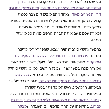
וכלי שיט במיליארדי אירו מחברת טיסנקרופ הגרמנית,
חרף
התנגדותה העזה של הצמרת הביטחונית
,
וזאת כשמקורביו ובני
דודיו העשירים מאוד
, שאחד מהם מעניק לו קיצבה כספית
קבועה במשך שנים, והשני מספק לו שירותים משפטיים צמודים
במשך שנים – מתווכים לכאורה באותה עיסקה או עושים
לכאורה עסקים עם אותה חברה וגורפים ממנה סכומי עתק
לכיסם.
בהמשך נחשף כי גם לנתניהו עצמו, שהפך למולטי מיליונר
בינתים,
היו מניות בחברת תוצרי פלדה שעשתה עסקים עם
טיסנקרופ.
מניות אותן מכר ב-16 מיליון שקל, כשהיה כבר ראש
ממשלה מכהן במשך שנה ושבעה חודשים. כמו כן נחשף כי חלק
מאותה עיסקת חבילה בטחונית מפוארת, כנראה
כללה אישור
לגרמניה למכור צוללות מתקדמות למצרים,
מאחורי גבם של שר
הביטחון, הרמטכ"ל, ראש המוסד ויתר בכירי השדרה
הביטחונית. ועוד לא דיברנו על הפרסומים בעיתונות הזרה על כך
ש
נתניהו כנראה הרוויח מעיסקאות בלתי חוקיות של בן דודו גם
עם לוב
, בתקופתו של הרודן קדאפי, ועל העובדה ש
מבקר