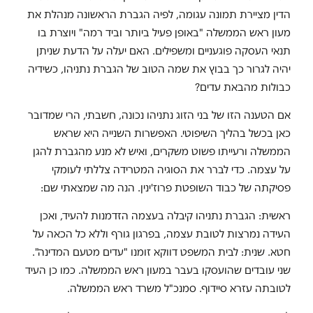
הדין מציירת תמונה עגומה, לפיה הגברת הראשונה מנהלת את
מעון ראש הממשלה "באופן פעיל ביותר וביד רמה" ויוצרת בו
תנאי העסקה פוגעניים ומשפילים. האם יעלה על הדעת שניתן
יהיה לגרור כך בבוץ את שמה הטוב של הגברת נתניהו, כשידיה
כבולות מהבאת עדים?
אם הטענה הזו של בני הזוג נתניהו נכונה, חשבתי, הרי שמדובר
כאן בכשל בהליך השיפוטי. האפשרות השנייה היא שראש
הממשלה ורעייתו פשוט משקרים, ואיש לא מנע מהגברת להגן
על עצמה. כדי לברר את הסוגיה המטרידה צללתי לעומקי
פסיקתה של כבוד השופטת פרוז'ינין. הנה מה שמצאתי שם:
ראשית: הגברת נתניהו קיבלה בעצמה הזדמנות להעיד, ואכן
העידה נמרצות לטובת עצמה, בפרגון גורף וללא כל הכאה על
חטא. שנית: לבית המשפט דווקא זומנו "עדים מטעם המדינה".
שני עובדים שהועסקו בעבר במעון ראש הממשלה. כמו כן העיד
לטובתה עזרא סיידוף. סמנכ"ל משרד ראש הממשלה.