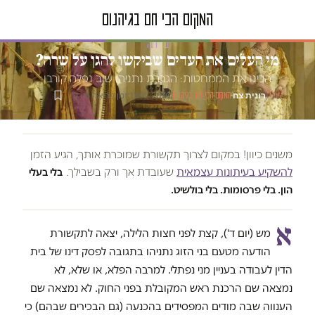
טור דעה
מי העלים את העדים שביקשו להגן על שרה?
הכינו את הממחטות: הגברת נתניהו שוב נפלה קורבן
רונית צח
·
·
11.02.2016
·
זמן קריאה 5 דק׳
המקום הכי חם בגיהנום
משנים כיוון! במקום לצרוך תקשורת שמוכרת אותך, הגיע הזמן
להשקיע בעיתונות עצמאית
שעובדת אך ורק בשבילך.
בלי בעלי
הון. בלי פרסומות. בלי בולשיט.
א
מש (יום ד'), קצת לפני חצות הלילה, יצאה לתקשורת
הודעה מטעם בני הזוג נתניהו בתגובה לפסק דינו של בית
הדין לעבודה בעניין מני נפתלי. למרבה הפלא, או שלא, לא
נמצאה שם הרכנת ראש המקובלת בפני החוק. לא נמצאה שם
הענווה שבה מודים המפסידים בהכנעה (גם הבכירים שבהם) כי