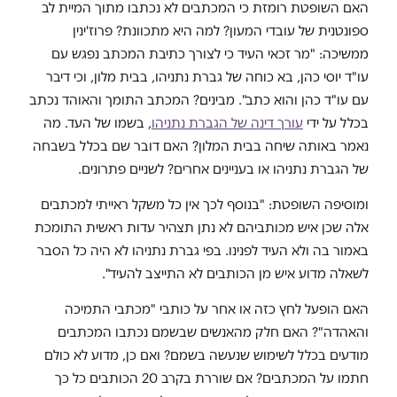
האם השופטת רומזת כי המכתבים לא נכתבו מתוך המיית לב
ספונטנית של עובדי המעון? למה היא מתכוונת?
פרוז'ינין
ממשיכה:
"מר זכאי העיד כי לצורך כתיבת המכתב נפגש עם
עו"ד יוסי כהן, בא כוחה של גברת נתניהו, בבית מלון, וכי דיבר
עם עו"ד כהן והוא כתב". מבינים? המכתב התומך והאוהד נכתב
בכלל על ידי
עורך דינה של הגברת נתניהו
, בשמו של העד. מה
נאמר באותה שיחה בבית המלון? האם דובר שם בכלל בשבחה
של הגברת נתניהו או בעניינים אחרים? לשניים פתרונים.
ומוסיפה השופטת: "בנוסף לכך אין כל משקל ראייתי למכתבים
אלה שכן איש מכותביהם לא נתן תצהיר עדות ראשית התומכת
באמור בה ולא העיד לפנינו. בפי גברת נתניהו לא היה כל הסבר
לשאלה מדוע איש מן הכותבים לא התייצב להעיד".
האם הופעל לחץ כזה או אחר על כותבי "מכתבי התמיכה
והאהדה"? האם חלק מהאנשים שבשמם נכתבו המכתבים
מודעים בכלל לשימוש שנעשה בשמם? ואם כן, מדוע לא כולם
חתמו על המכתבים? אם שוררת בקרב 20 הכותבים כל כך