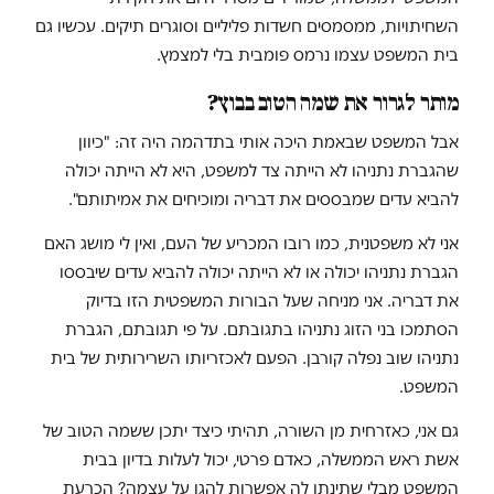
השחיתויות, ממסמסים חשדות פליליים וסוגרים תיקים. עכשיו גם
בית המשפט עצמו נרמס פומבית בלי למצמץ.
מותר לגרור את שמה הטוב בבוץ?
אבל המשפט שבאמת היכה אותי בתדהמה היה זה: "כיוון
שהגברת נתניהו לא הייתה צד למשפט, היא לא הייתה יכולה
להביא עדים שמבססים את דבריה ומוכיחים את אמיתותם".
אני לא משפטנית, כמו רובו המכריע של העם, ואין לי מושג האם
הגברת נתניהו יכולה או לא הייתה יכולה להביא עדים שיבססו
את דבריה. אני מניחה שעל הבורות המשפטית הזו בדיוק
הסתמכו בני הזוג נתניהו בתגובתם. על פי תגובתם, הגברת
נתניהו שוב נפלה קורבן. הפעם לאכזריותו השרירותית של בית
המשפט.
גם אני, כאזרחית מן השורה, תהיתי כיצד יתכן ששמה הטוב של
אשת ראש הממשלה, כאדם פרטי, יכול לעלות בדיון בבית
המשפט מבלי שתינתן לה אפשרות להגן על עצמה? הכרעת