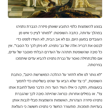
בנוגע להשמצות כלפי התובע שאותן פיזרה הגברת נתניהו
במהלך עדותה, כתבה השופטת: "למותר לציין כי איש מן
העובדים במעון היום, גם לא אב הבית, לא העידו לפנינו כדי
לבסס את דבריה אלה של גב' נתניהו. לא ניתן לכך כל הסבר". אין
כל סיבה שהשופטת תתהה על העדרם הבלתי מוסבר של עדים,
אם מלכתחילה נאסר על גברת נתניהו להביא עדים שיתמכו
בגירסתה.
"לא נותר לנו אלא לחזור על ההלכה המושרשת היטב", כותבת
השופטת, "כי צד שלא הביא עד שהינו בשליטתו כדי לתמוך
בטענותיו, חזקה כי אילו העיד העד היה הדבר פועל לחובת אותו
צד". או במילים אחרות: כנראה שהייתה סיבה לכך שהגברת
נתניהו פיזרה הצהרות, האשמות והשמצות מבלי לגבות אותן
בעדויות תומכות. מתעורר החשד כי נתניהו חששה כי העלאת