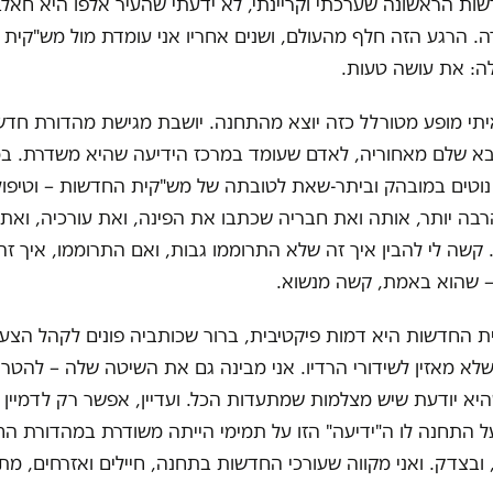
ת הראשונה שערכתי וקריינתי, לא ידעתי שהעיר אלפו היא חאלב
ה. הרגע הזה חלף מהעולם, ושנים אחריו אני עומדת מול מש"קית
לה: את עושה טעות.
תי מופע מטורלל כזה יוצא מהתחנה. יושבת מגישת מהדורת חדשו
צבא שלם מאחוריה, לאדם שעומד במרכז הידיעה שהיא משדרת. ב
נוטים במובהק וביתר-שאת לטובתה של מש"קית החדשות – וטיפול
בה יותר, אותה ואת חבריה שכתבו את הפינה, ואת עורכיה, ואת
 קשה לי להבין איך זה שלא התרוממו גבות, ואם התרוממו, איך זה
 שהוא באמת, קשה מנשוא.
 החדשות היא דמות פיקטיבית, ברור שכותביה פונים לקהל הצעי
לא מאזין לשידורי הרדיו. אני מבינה גם את השיטה שלה – להטרי
היא יודעת שיש מצלמות שמתעדות הכל. ועדיין, אפשר רק לדמיין 
ל התחנה לו ה"ידיעה" הזו על תמימי הייתה משודרת במהדורת ה
בצדק. ואני מקווה שעורכי החדשות בתחנה, חיילים ואזרחים, מתב