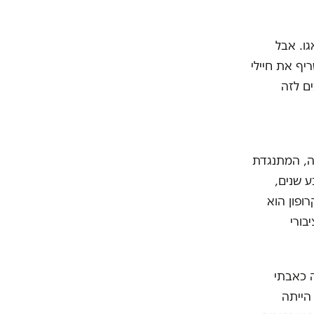
ו. אבל
ף את חיילי
ם לזה
ה, המתנגדת
ע שנים,
ופון הוא
בורי
מה כאבתי
"כן, הקריינית בגל"צ אמרה עכשיו ALEPO". זו הייתה