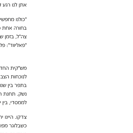
אתן לנו רגע 
"כולנו מחפשי
בחורה אחת מ
צה"ל, בזמן ש
"פאליווד": פלס
מש"קית החדש
לנוכחות הצבא
בתפר בין שנו
נשק. תחנת הר
לממסדי, בין י
צדקו. היינו י