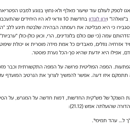
אגו לספק לעולם עוד שיעור מאלף ולא-נחוץ בנוגע למבט הפטריאר
ב"וואלה!" ו
ירון לונדון
בחדשות 10 וודאי לא היו היחידים שהתע
סגבירו כי היא מבליטה את רעמתה הבהירה שלבטח תיגע ללב "הא
הותם עמה (כי שם כולם בלונדינים, הרי, וכאן כולן-כולן "ערביות"
יד אזרחיה נוזלים, מאבדים כל אמת מידה מוסרית או יכולת שיפוט 
דם, אפילו היא יודעת שהיא סך-הכל נערת פוסטר.
הפתעות. המפה הפוליטית פרושה על המפה התקשורתית וכבר מזמן
 תתמקם איזו דעה. אפשר להמשיך לצרוך את הנרטיב המועדף עלי
את השנקל של מש"קית החדשות, דמות חדשה על המגרש, על הסיפ
רה שהועלתה אמש (21.12):
ך ל… עהד תמימי".