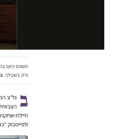
משנים כיוון! 
ורק בשבילך.
בל
ב
גל"צ המ
הצבאית,
חיילת-שחקנית
ולפייסבוק "ב