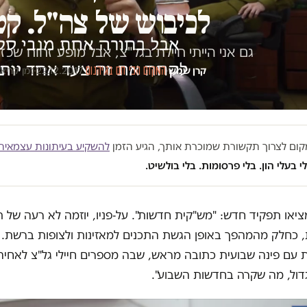
לכיבוש של צה"ל. קט
גם אני הייתי חיילת בגל"צ, אבל מופע זחוח שכז
קרן שמש
·
המקום הכי חם בגיהנום
·
22.12.2017
·
זמן קריאה 3 
במקום לצרוך תקשורת שמוכרת אותך, הגיע הזמן
להשקיע בעיתונות עצמאית
י בעלי הון. בלי פרסומות. בלי בולשיט.
ציאו תפקיד חדש: "מש"קית חדשות". על-פניו, יוזמה לא רעה של 
 כחלק מהמהפך באופן הגשת התכנים למאזינות ולצופות ברשת.
 עם פינה שבועית כתובה מראש, שבה מספרים חיילי גל"צ לאחיה
גדול, מה שקרה בחדשות השבוע".