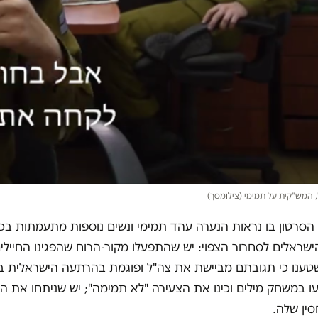
", המש"קית על תמימי (צילומסך)
סרטון בו נראות הנערה עהד תמימי ונשים נוספות מתעמתות בכח
הישראלים לסחרור הצפוי: יש שהתפעלו מקור-הרוח שהפגינו החיילים
שטענו כי תגובתם מביישת את צה"ל ופוגמת בהרתעה הישראלית ב
במשחק מילים וכינו את הצעירה "לא תמימה"; יש שניתחו את הפ
סין שלה.