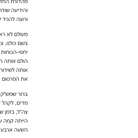
מהדורת החדשו
והידיעה שודר
ורוצה להגיד 
מעולם לא ראי
בשם כולנו, 
יחסי-הכוחות 
הולם אותה הר
אותה לשידור.
את הפרסום –
ברור שמש"קית
מדים, לקהל ש
צה"ל, בזמן ש
הייתה קמה ע
השעה ארבע, ו