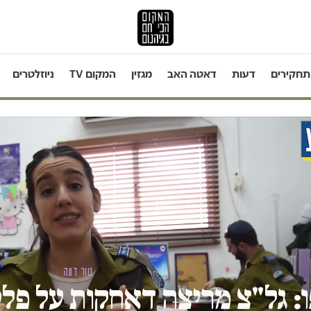
תחקירים
דעות
דאטה האב
מגזין
המקום TV
ניוזלטרים
טור דעה
: גל"צ מריצה דאחקות על פל