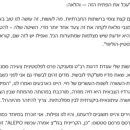
לעכל את הפתיח הזה — והלאה:
ם קצת צומי ברשתות החברתיות. מה לעשות, זה עושה לנו טוב באג
נבי סלאח לקחה את זה צעד אחד יותר מדי. השיטה שלה – להטרי
היא יודעת שיש מצלמות שמתעדות הכל. ואפילו יש לזה שם, קוראי
טיין-הוליווד".
ות שלי עונדת דרגות רב"ט ומעניקה פרס לפלסטינית צעירה ממנ
, שאת מדיו מש"קתי לובשת. מדים זהים לבשתי גם אני לפני כשב
ת-העשרה לשנות-העשרים של חיי. היינו כארבעים ואמרו לנו, "המיקר
דיו הצבאית היא חיה מוזרה, מורכבת במהותה מהמתח שבין הצי
ושרה עיתונאית-ביקורתית לבין ממלכתיות. צריך להיזהר מהיוהרה".
הירים והיינו חשובים לדעתנו, והיו לנו נפילות. אני זוכרת במיוחד כ
כשבלוגר מפורסם פרסם סטטוס: 