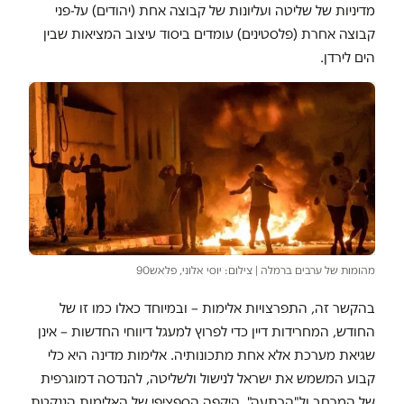
מדיניות של שליטה ועליונות של קבוצה אחת (יהודים) על-פני
קבוצה אחרת (פלסטינים) עומדים ביסוד עיצוב המציאות שבין
הים לירדן.
מהומות של ערבים ברמלה | צילום: יוסי אלוני, פלאש90
בהקשר זה, התפרצויות אלימות – ובמיוחד כאלו כמו זו של
החודש, המחרידות דיין כדי לפרוץ למעגל דיווחי החדשות – אינן
שגיאת מערכת אלא אחת מתכונותיה. אלימות מדינה היא כלי
קבוע המשמש את ישראל לנישול ולשליטה, להנדסה דמוגרפית
של המרחב ול"הרתעה". היקפה הספציפי של האלימות הננקטת