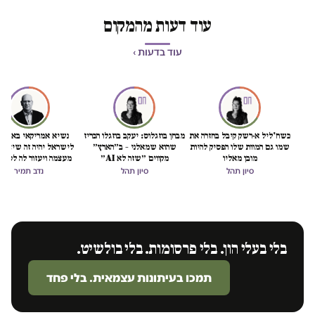
עוד דעות מהמקום
עוד בדעות ›
כשח'ליל א-רשק קיבל בחזרה את
מבחן בוזגלוס: יעקב בוזגלו הכריז
נשיא אמריקאי באמת ט
שמו גם המוות שלו הפסיק להיות
שהוא שמאלני – ב״הארץ״
לישראל יהיה זה שיציל 
מובן מאליו
מקווים ״שזה לא AI״
מעצמה ויעזור לה לסיים
הכיבוש
סיון תהל
סיון תהל
נדב תמיר
בלי בעלי הון. בלי פרסומות. בלי בולשיט.
תמכו בעיתונות עצמאית. בלי פחד