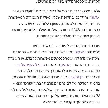
המדינה, כ"סכסוך נדל"ני בין גורמים פרטיים".
אלא ש"סכסוך" זה מבוסס על חקיקה גזענית (חוקים מ-1950
ו-
1970
שהתקבלו בתקופת שלטון מפלגת העבודה) המאפשרת
ליהודים, אך לא לפלסטינים, לטעון בעלות על רכוש שהיה
ברשותם לפני 1948. החודש הצליחו פעילים פלסטינים לוודא כי
לא ניתן יהיה עוד להתעלם מהפרת זכויות זו.
עובדה נוספת הנוטה להיות בלתי נראית: בתים
פלסטינים
נהרסים
מכיוון שהם נבנים ללא היתרים – במסגרת
שיטה שנועדה למנוע מהפלסטינים אפשרות לקבלם. או העובדה
הזו: כוחות הביטחון
הורגים
פלסטינים
מבלי להיענש על-כך
–
במסגרת שיטה שנועדה לדאוג לכך שאיש כמעט לעולם לא
יידרש לתת
דין וחשבון
. או העובדה שארגוני מתנחלים עוברים,
בחסות המדינה, אל לב ערים "מעורבות" בתוך ישראל גופא –
אותן ערים עצמן שרוב תושביהן הפלסטינים הפכו לפליטים לפני
73 שנה ואינם מורשים לשוב אליהן – במסגרת אותה שיטה
שנועדה להמשיך ולקדם את ייהוד הארץ.