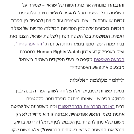
והתבהרו כוונותיה ארוכות הטווח של ישראל – שמירה על
השליטה בכל השטח מבלי להעניק למיליוני נתינים פלסטינים
זכויות או אזרחות – איננו מאמינים עוד כי ניתן להפריד בין הפרת
הזכויות באזורים אלה לבין המדיניות הכוללת: מדיניות של אפליה
גזענית, המיושמת בכל השטח הנתון לשליטת ישראל. הצגנו זאת
בנייר עמדה שפרסמנו בינואר תחת הכותרת
"זהו אפרטהייד"
;
ואילו באפריל קבע ארגון Human Rights Watch במסגרת
הכרעה משפטית
מקיפה כי בעלי תפקידים רשמיים בישראל
מבצעים את פשע האפרטהייד.
תדהמה מעוצמת האלימות
במשך עשרות שנים, ישראל הצליחה לשווק הפרדה בינה לבין
פרויקט הכיבוש – שאותו מיתגה כנפרד וזמני. פלסטינים
רבים
ראו זה מכבר את הדבר לאשורו
וכינו משטר זה של שליטה
אתנית בשמו הראוי: אפרטהייד. אבחנה זו היא מדויקת לא רק
משום שלא ניתן להפריד בין הכיבוש לבין ישראל (הרי מי, בדיוק,
מנהל את המשטר הצבאי בשטחים הכבושים?) אלא משום שקווי