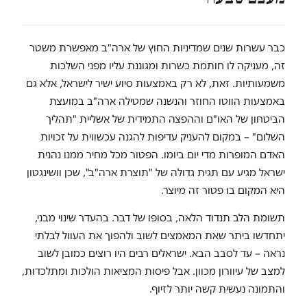
כבר עשרות שנים שמדיניות החוץ של ארה"ב מאפשרת משטר
זה, מעניקה לו חותמת כשרות ומגוננת עליו מפני השלכות
משמעותיות. זאת, לא רק באמצעות סיוע ישיר לישראל, אלא גם
באמצעות הווטו החוזר והנשנה שמטילה ארה"ב במועצת
הביטחון של האו"ם וההפצה התמידית של אשליית "תהליך
השלום" – במקום להעניק עדיפות להגנה עכשווית על זכויות
האדם המופרות מדי יום ביומו. הפטור מכל מחיר ממנו נהנית
ישראל מגיע עם תגית גדולה של "תוצרת ארה"ב", שכן וושינגטון
היא המקום בו פטור זה מיוצר.
תשומת הלב תנדוד הלאה, בסופו של דבר. בהעדר שינוי מבני,
יתחדשו ביתר שאת המאמצים לשוב ולהפוך את העוול לבלתי
נראה – עד לסבב הבא. ישראלים רבים היו רוצים כמובן לשוב
למצב של עיוורון מכוון. אבל פיסות המציאות הולכות ומתלכדות,
והתמונה נעשית קשה יותר לזיוף.