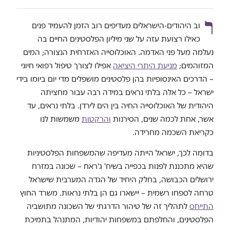
ר
וב היהודים-הישראלים מעדיפים רוב הזמן להעמיד פנים
כאילו רצועת עזה על שני מיליון הפלסטינים החיים בה
נעלמה מעל פני האדמה. האוכלוסייה האזרחית הנצורה; המים
המזוהמים;
מניעת היתרי היציאה
אפילו לצורך טיפול רפואי חיוני
– הדרכים האינסופיות בהן פלסטינים מושפלים מדי יום ביומו בידי
ישראל – כל אלה בלתי נראים במידה רבה עבור מחציתה
היהודית של האוכלוסייה החיה בין הים לירדן. בלתי נראים, עד
אשר, אחת לכמה שנים, הסירנות
והרקטות
משמשות לנו
כקריאת השכמה מחרידה.
בדומה לכך, ישראל הייתה מעדיפה שהמשפחות הפלסטיניות
שהיא מתכננת לפנות בכפייה בשיח' ג'ראח – שכונה במזרח
ירושלים הכבושה, בחלק היחיד של הגדה המערבית שישראל
טרחה לספחו רשמית – יישארו גם הן בלתי נראות. משרד החוץ
התייחס
לתהליך זה של טיהור הדרגתי של השכונה מתושביה
הפלסטינים, והחלפתם במשפחות יהודיות, המתנהל בתמיכת