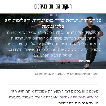
טור דעה
על העיוורון: ישראל בחרה באפרטהייד, והאלימות היא
בלתי נמנעת
פלסטינים יכולים להיות אזרחים סוג ב', "תושבי קבע" או נתינים
תחת כיבוש. הפרטים משתנים, אך הדפוס זהה: הרשויות
מתייחסות לכל הפלסטינים תחת שלטון ישראל כנחותים לעומת
היהודים. כל עוד לא יהיה שינוי מבני, פיסות המציאות יתלכדו וסבב
האלימות הבא יתפרץ שוב
חגי אלעד
·
·
20.05.2021
·
זמן קריאה 4 דק׳
המקום הכי חם בגיהנום
הפגנות אלימות בשכם השבוע | Nasser Ishtayeh/Flash90
משנים כיוון! במקום לצרוך תקשורת שמוכרת אותך, הגיע הזמן
להשקיע בעיתונות עצמאית
שעובדת אך ורק בשבילך.
בלי בעלי
הון. בלי פרסומות. בלי בולשיט.