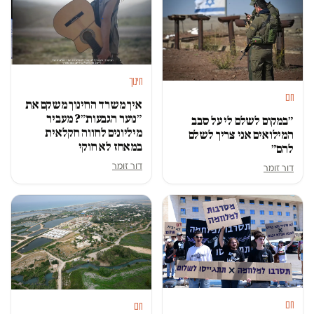
חינוך
חם
איך משרד החינוך משקם את
״נוער הגבעות״? מעביר
״במקום לשלם לי על סבב
מיליונים לחווה חקלאית
המילואים אני צריך לשלם
במאחז לא חוקי
להם״
דור זומר
דור זומר
חם
חם