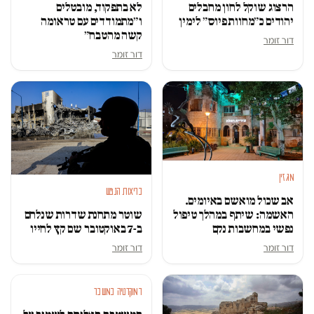
לא בתפקוד, מובטלים
הרצוג שוקל לחון מחבלים
ו״מתמודדים עם טראומה
יהודים כ״מחוות פיוס״ לימין
קשה מהטבח״
דור זומר
דור זומר
מגזין
בריאות הנפש
אב שכול מואשם באיומים.
האשמה: שיתף במהלך טיפול
שוטר מתחנת שדרות שנלחם
נפשי במחשבות נקם
ב-7 באוקטובר שם קץ לחייו
דור זומר
דור זומר
דמוקרטיה במשבר