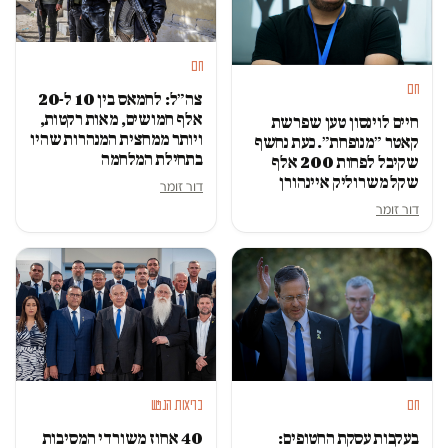
חם
חם
צה״ל: לחמאס בין 10 ל-20
אלף חמושים, מאות רקטות,
חיים לוינסון טען שפרשת
ויותר ממחצית המנהרות שהיו
קאטר ״מנופחת״. כעת נחשף
בתחילת המלחמה
שקיבל לפחות 200 אלף
שקל משרוליק איינהורן
דור זומר
דור זומר
בריאות הנפש
חם
40 אחוז משורדי המסיבות
בעקבות עסקת החטופים: