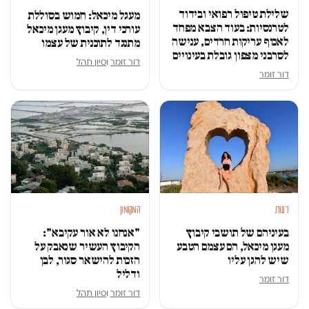
שלילת טיפול רפואי ובידוד
מעגל מיכאל: חמוש בסוללת
לטרנסיות: בעוד הצבא מפחד
עורכי דין, קיבוץ מעגן מיכאל
לאכוף עריקוּת חרדים, ענישה
מתנגד לתוכנית של עצמו
לסרבני מצפון גובלת בעינויים
דור זומר
ו
סיון תהל
דור זומר
דעות
המקומון
בעיניהם של תושבי קיבוץ
"אנחנו לא אור עקיבא":
מעגן מיכאל, הם עצמם הטבע
הקיבוץ העשיר שנאבק על
שיש להגן עליו
הזכות להישאר סגור, לבן
ודליל
דור זומר
דור זומר
ו
סיון תהל