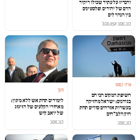
והכריז על עתיד שכולו ריקוד
הדם של יהודים ופלסטינים
בין הנהר לים
דור זומר
ו
סיון תהל
מדיני-בטחוני
חינוך
חשיפת המקום הכי חם
לימודים תחת אש ללא מיגון:
בגיהנום: ישראל מחזיקה
מאחורי הקלעים של הזיגזג
בעשרות אזרחים סורים תחת
של יואב קיש
חוק הלב"חים
דור זומר
דור זומר