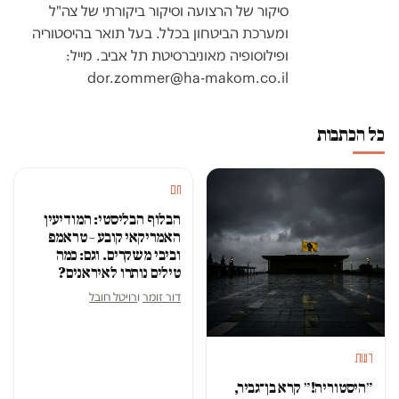
סיקור של הרצועה וסיקור ביקורתי של צה"ל
ומערכת הביטחון בכלל. בעל תואר בהיסטוריה
ופילוסופיה מאוניברסיטת תל אביב. מייל:
dor.zommer@ha-makom.co.il
כל הכתבות
חם
הבלוף הבליסטי: המודיעין
האמריקאי קובע – טראמפ
וביבי משקרים. וגם: כמה
טילים נותרו לאיראנים?
דור זומר
ו
רויטל חובל
דעות
״היסטוריה!״ קרא בן־גביר,