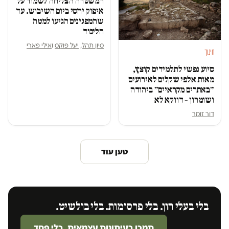
המשטרה הצליחה לשמור על
איפוק יחסי ביום השיבוש. עד
שהמפגינים הגיעו למטה
הליכוד
סיון תהל
,
יעל פוקס
ו
אילי פארי
חינוך
סיוע נפשי לתלמידים קוצץ,
מאות אלפי שקלים לאירועים
״באתרים מקראיים״ ביהודה
ושומרון – דווקא לא
דור זומר
טען עוד
בלי בעלי הון. בלי פרסומות. בלי בולשיט.
תמכו בעיתונות עצמאית. בלי פחד