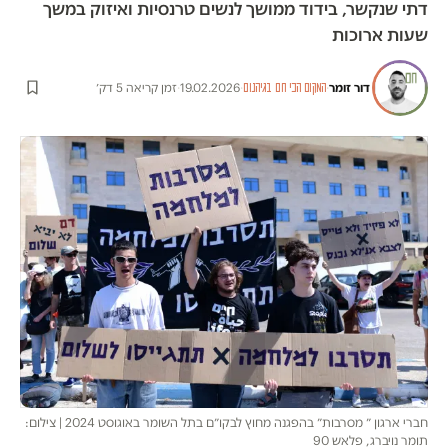
דתי שנקשר, בידוד ממושך לנשים טרנסיות ואיזוק במשך
שעות ארוכות
דור זומר
·
·
19.02.2026
·
זמן קריאה 5 דק׳
המקום הכי חם בגיהנום
חברי ארגון ״ מסרבות״ בהפגנה מחוץ לבקו״ם בתל השומר באוגוסט 2024 | צילום:
תומר נויברג, פלאש 90