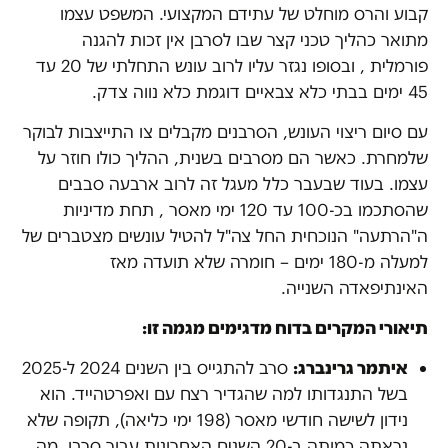
קבוע והרס מוחלט של עתידם המקצועי. המשפט עצמו
מתואר כהליך טכני קצר שבו לסרבן אין זכות להגנה
פורמלית , ובסופו נגזר עליו לרוב עונש התחלתי של 20 עד
45 ימים בבתי כלא צבאיים דוגמת כלא נווה צדק.
עם סיום ריצוי העונש, הסרבנים מקבלים צו התייצבות לבוקר
שלמחרת. כאשר הם מסרבים בשנית, ההליך כולו חוזר על
עצמו. בעוד שבעבר כלל מעגל זה לרוב ארבעה סבבים
שהסתכמו בכ-100 עד 120 ימי מאסר , תחת מדיניות
ה"הרתעה" הנוכחית החל צה"ל להטיל עונשים מצטברים של
למעלה מ-180 ימים – חומרה שלא תועדה מאז
האינתיפאדה השנייה.
תיאורי המקרים בדוח מדגימים מגמה זו:
איתמר גרינברג:
סרב להתגייס בין השנים 2024 ל-2025
בשל התנגדותו למה שהגדיר רצח עם ואפרטהייד. הוא
נידון לשישה חודשי מאסר (198 ימי כליאה), תקופה שלא
נראתה כמותה ב-20 השנים האחרונות עבור סרבן, מה