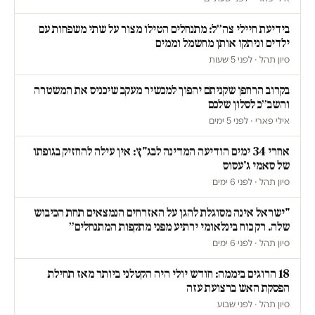
בידיעת חיילי צה״ל: מתנחלים הטילו מצור על שתי משפחות עם
ילדים וניתקו אותן מחשמל וממים
סיון תהל · לפני 5 שעות
בקרוב הרחפן שקניתם יהפוך למכשיר מעקב שיכניס את המשטרה
והשב״כ לסלון שלכם
אילי פארי · לפני 5 ימים
אחרי 34 ימים הודיעה המדינה לבג"ץ: אין עילה להחזיק בגופתו
של סאמי ג'עסוס
סיון תהל · לפני 6 ימים
"ישראל אינה מסוגלת להגן על האזרחים הנמצאים תחת הכיבוש
שלה. רק כוח בינלאומי ירתיע מפני מתקפות המתנחלים״
סיון תהל · לפני 6 ימים
18 הרוגים ביממה: חודש יולי היה הקטלני ביותר מאז תחילת
הפסקת האש ברצועת עזה
סיון תהל · לפני שבוע