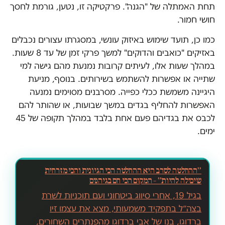
תחת האמתלה של "הגנה". פרקטיקה זו, נטען, גורמת לחסך
חושי חמור.
כמו כן, תועד שימוש באיזוק עונשי, במסגרתו עצורים נכבלים
באזיקים "כואבים והדוקים" למשך פרקי זמן של עד 8 שעות.
במהלך שעות אלו, לעיתים קרובות נמנעת מהם גישה למי
שתייה או אפשרות להשתמש בשירותים. בנוסף, מניעת
היגיינה משמשת ככלי כפייה. מסרבנים מסוימים נמנעה
האפשרות להחליף בגדים במשך שבועות, או שהותר להם
לכבס את בגדיהם פעם אחת בלבד במהלך תקופה של 45
ימים.
״ההחלטה לסרב היא ההחלטה הכי הגיונית והכי מזרחית
שיכולה להיות״ – המקום הכי חם בגיהנום
בגיל 19, אחרי סיווג ביטחוני ועם תוכניות לשרת
בצה״ל בתפקיד משמעותי, מצא את עצמו זיו
ברדוגו, בנו של אבי ברדוגו מהפנתרים השחורים,