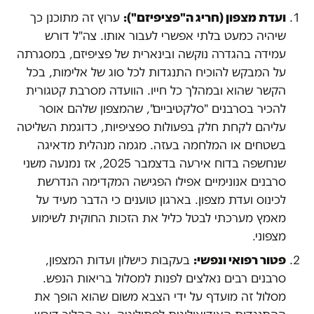
ועדת מצפון (חריג ה"פציפיזם"):
ערוץ זה מתוכנן כך
שיהיה כמעט בלתי אפשרי לעבור אותו. צה"ל דורש
עמידה בהגדרה נוקשה ובינארית של פציפיזם, במסגרתה
על המבקש להוכיח התנגדות לכל סוג של אלימות, בכל
הקשר שהוא ובמהלך כל חייו. הוועדה מסרבת קטגורית
להכיר בסרבנים "סלקטיביים", שהמצפון שלהם אוסר
עליהם לקחת חלק בפעולות ספציפיות, כדוגמת השליטה
בשטחים או המלחמה בעזה. מגמה מנהלית מדאיגה
שנחשפה בדוח אירעה בדצמבר 2025, אז נמנעה משני
סרבנים אנונימיים אפילו הפגישה המקדימה הנדרשת
לכינוס ועדת מצפון. בארגון טוענים כי הדבר מעיד על
מאמץ מערכתי לבטל כליל את הזכות החוקית לשימוע
מצפוני.
פטור רפואי ונפשי:
בעקבות כישלון ועדות המצפון,
סרבנים רבים נאלצים לפנות למסלול בריאות הנפש.
מסלול זה מועדף על ידי הצבא משום שהוא הופך את