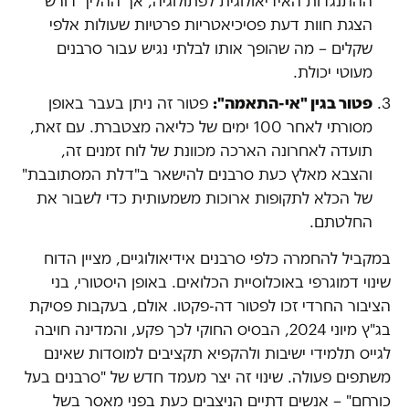
ההתנגדות האידיאולוגית לפתולוגיה, אך ההליך דורש
הצגת חוות דעת פסיכיאטריות פרטיות שעולות אלפי
שקלים – מה שהופך אותו לבלתי נגיש עבור סרבנים
מעוטי יכולת.
פטור בגין "אי-התאמה":
פטור זה ניתן בעבר באופן
מסורתי לאחר 100 ימים של כליאה מצטברת. עם זאת,
תועדה לאחרונה הארכה מכוונת של לוח זמנים זה,
והצבא מאלץ כעת סרבנים להישאר ב"דלת המסתובבת"
של הכלא לתקופות ארוכות משמעותית כדי לשבור את
החלטתם.
במקביל להחמרה כלפי סרבנים אידיאולוגיים, מציין הדוח
שינוי דמוגרפי באוכלוסיית הכלואים. באופן היסטורי, בני
הציבור החרדי זכו לפטור דה-פקטו. אולם, בעקבות פסיקת
בג"ץ מיוני 2024, הבסיס החוקי לכך פקע, והמדינה חויבה
לגייס תלמידי ישיבות ולהקפיא תקציבים למוסדות שאינם
משתפים פעולה. שינוי זה יצר מעמד חדש של "סרבנים בעל
כורחם" – אנשים דתיים הניצבים כעת בפני מאסר בשל