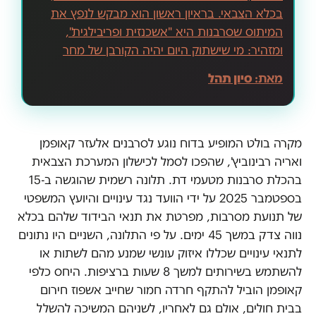
בכלא הצבאי. בראיון ראשון הוא מבקש לנפץ את
המיתוס שסרבנות היא "אשכנזית ופריבילגית",
ומזהיר: מי שישתוק היום יהיה הקורבן של מחר
מאת:
סיון תהל
מקרה בולט המופיע בדוח נוגע לסרבנים אלעזר קאופמן
ואריה רבינוביץ', שהפכו לסמל לכישלון המערכת הצבאית
בהכלת סרבנות מטעמי דת. תלונה רשמית שהוגשה ב-15
בספטמבר 2025 על ידי הוועד נגד עינויים והיועץ המשפטי
של תנועת מסרבות, מפרטת את תנאי הבידוד שלהם בכלא
נווה צדק במשך 45 ימים. על פי התלונה, השניים היו נתונים
לתנאי עינויים שכללו איזוק עונשי שמנע מהם לשתות או
להשתמש בשירותים למשך 8 שעות ברציפות. היחס כלפי
קאופמן הוביל להתקף חרדה חמור שחייב אשפוז חירום
בבית חולים, אולם גם לאחריו, לשניהם המשיכה להשלל