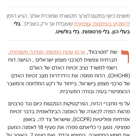
משנים כיוון! במקום לצרוך תקשורת שמוכרת אותך, הגיע הזמן
להשקיע בעיתונות עצמאית
שעובדת אך ורק בשבילך.
בלי
בעלי הון. בלי פרסומות. בלי בולשיט.
ר
שת "מסרבות",
ארגון שטח המספק תמיכה משפטית
,
חברתית ונפשית לסרבני מצפון ישראלים , הגישה דוח
רשמי למשרד נציב זכויות האדם של האו"ם
(OHCHR). הדוח ממפה את הידרדרות מצב זכויות האדם
של סרבני מצפון בישראל, בייחוד על רקע המלחמה והמשבר
ההומניטרי בעזה ובגדה המערבית.
על פי מחברי הדוח, הפרקטיקות הננקטות כיום נגד סרבנים
מהוות הפרה לכאורה של האמנה הבינלאומית בדבר זכויות
אזרחיות ופוליטיות (ICCPR), שישראל צד לה. באופן
ספציפי, נטען כי כליאתם מפרה את סעיף 18 לאמנה המעגן
את חופש המחשבה, המצפון והדת, ואת סעיף 7, האוסר על