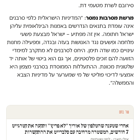
סירובם לשרת מטעמי דת.
מרשת מסרבות נמסר
: ״המדיניות הישראלית כלפי סרבנים
אינה עומדת בתנאים הנדרשים באמנות הבינלאומית עליהן
ישראל חתומה. אין זה מפתיע – ישראל מבצעת פשעי
מלחמה ופשעים נגד האנושות בעזה ובגדה, ומפעילה מחנות
עינויים כמו שדה תימן. היחס לסרבנים לא מתקרב למימדי
הזוועה להם זוכים פלסטינים, אך גם הוא ביטוי של אותה יד
שלטונית מכוונת. ההתעללות הממוסדת בסרבני מצפון היא
אמצעי לדיכוי פוליטי של מי שמערער על מדיניות הצבא
והממשלה״.
עוד בחם
אחרי שטענה שהטלפון של אוריך ״לא פריץ״ ותקעה את קטרגייט
7 חודשים, המשטרה מרחיבה עם סלברייט את ההתקשרות
אילי פארי · לפני שעתיים