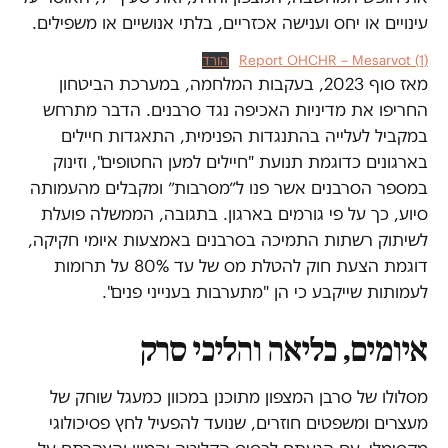
עינויים או יחס וענישה אכזריים, בלתי אנושיים או משפילים.
Report OHCHR – Mesarvot (1)
הורד
מאז סוף 2023, בעקבות המלחמה, במערכת הביטחון
החריפו את מדיניות האכיפה נגד סרבנים. הדבר מתרחש
במקביל לעלייה בהתנגדות הפנימית, התאגדות חיילים
בארגונים כדוגמת תנועת "חיילים למען החטופים", וזינוק
במספר הסרבנים אשר פנו ל״מסרבות״ ומקבלים מהעמותה
סיוע, כך על פי גורמים בארגון. בתגובה, הממשלה פועלת
לשיתוק רשתות התמיכה בסרבנים באמצעות איומי חקיקה,
דוגמת הצעת חוק להטלת מס של עד 80% על תרומות
לעמותות שייקבע כי הן "מתערבות בענייני פנים".
איומים, כליאה והליכי סרק
מסלולו של סרבן המצפון מתוכנן במכוון כמעגל שוחק של
מעצרים ומשפטים חוזרים, שנועד להפעיל לחץ פסיכולוגי