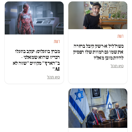
דעות
דעות
כשח'ליל א-רשק קיבל בחזרה
מבחן בוזגלוס: יעקב בוזגלו
את שמו גם המוות שלו הפסיק
הכריז שהוא שמאלני –
להיות מובן מאליו
ב״הארץ״ מקווים ״שזה לא
סיון תהל
AI״
סיון תהל