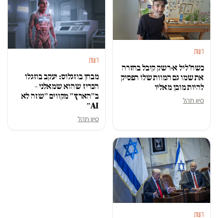
דעות
דעות
כשח'ליל א-רשק קיבל בחזרה
מבחן בוזגלוס: יעקב בוזגלו
את שמו גם המוות שלו הפסיק
הכריז שהוא שמאלני –
להיות מובן מאליו
ב״הארץ״ מקווים ״שזה לא
סיון תהל
AI״
סיון תהל
דעות