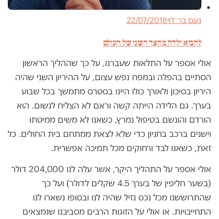
נעם בר־לוי
22/07/2018
להביא ילדה מהצד השני של העולם
אולי אספר על התלאות שעברנו, על כך שההליך הראשון
הסתיים בהפלה ובמפח נפש עצום, על ההיריון השני שהיה
היריון בסיכון ולאורך כולו היינו בסטרס מתמשך בכל שבוע
בערך. גם הלידה הייתה קשה וראם לא הצליח לנשום. הוא
הורדם והונשם בטיפול נמרץ, כשאנו לא משים ממיטתו
וישנים ברכב בחניון כדי שלא לצאת ממתחם בית החולים. כל
זאת, כשאנו לבד ורחוקים מכל תמיכה אפשרית.
אולי אספר על התהליך היקר, אשר עלה לנו 204,000 דולר
(בשער חליפין של בערך 4.5 שקלים לדולר) ועל כך
שהתרוששנו מכל נכס נזיל שהיה לנו ובסופו נשארו לנו
התחייבויות. או אולי על הזוגות הרבים מסביבנו שנמצאים