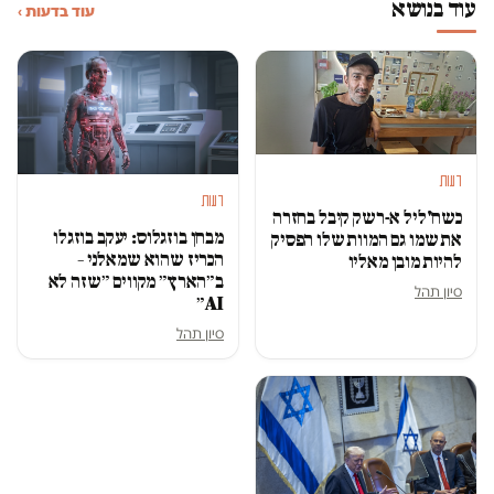
עוד בנושא
עוד בדעות ›
דעות
דעות
כשח'ליל א-רשק קיבל בחזרה
מבחן בוזגלוס: יעקב בוזגלו
את שמו גם המוות שלו הפסיק
הכריז שהוא שמאלני –
להיות מובן מאליו
ב״הארץ״ מקווים ״שזה לא
סיון תהל
AI״
סיון תהל