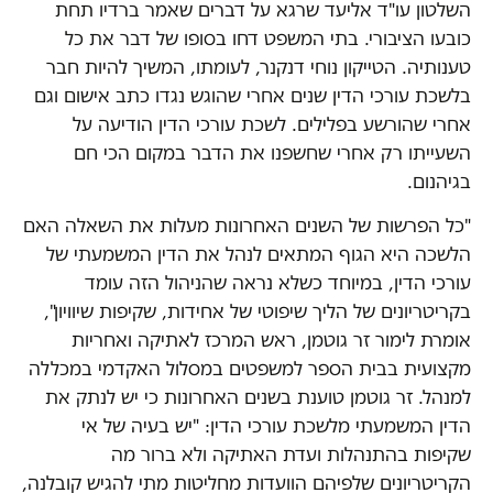
השלטון עו"ד אליעד שרגא על דברים שאמר ברדיו תחת
כובעו הציבורי. בתי המשפט דחו בסופו של דבר את כל
טענותיה. הטייקון נוחי דנקנר, לעומתו, המשיך להיות חבר
בלשכת עורכי הדין שנים אחרי שהוגש נגדו כתב אישום וגם
אחרי שהורשע בפלילים. לשכת עורכי הדין הודיעה על
השעייתו רק אחרי שחשפנו את הדבר במקום הכי חם
בגיהנום.
"כל הפרשות של השנים האחרונות מעלות את השאלה האם
הלשכה היא הגוף המתאים לנהל את הדין המשמעתי של
עורכי הדין, במיוחד כשלא נראה שהניהול הזה עומד
בקריטריונים של הליך שיפוטי של אחידות, שקיפות שיוויון",
אומרת לימור זר גוטמן, ראש המרכז לאתיקה ואחריות
מקצועית בבית הספר למשפטים במסלול האקדמי במכללה
למנהל. זר גוטמן טוענת בשנים האחרונות כי יש לנתק את
הדין המשמעתי מלשכת עורכי הדין: "יש בעיה של אי
שקיפות בהתנהלות ועדת האתיקה ולא ברור מה
הקריטריונים שלפיהם הוועדות מחליטות מתי להגיש קובלנה,