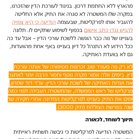
מהארץ ללא החתמת דרכון. בניגוד לעורכת הדין שהזכרנו,
במקרה שלו המשטרה לא סגרה את התיק אלא החליטה
להעביר אותו לפרקליטות, שבעצמה
הודיעה כי היא צפויה
להגיש נגדו כתב אישום
בכפוף לשימוע שתקיים לו. תלונה
בעניינו של נוה כבר הוגשה ללשכת עורכי הדין – אבל עד כה
ככל הידוע לא התנהל כל דיון בעניינו באף אחת מהוועדות,
גם לא בוועדת האתיקה.
לא רק נוה מעורר שוב זכרונות מסיפורה של אותה עורכת
דין. בימים אלה אמור מקרה נוסף וחמור הרבה יותר לאתגר
את ועדות האתיקה של לשכת עורכי הדין: עו"ד דוד שמרון,
פרקליטו של ראש הממשלה, שהמשטרה העבירה לפני כמה
ימים את התיק בעניינו לפרקליטות המדינה אחרי חקירה של
שנה בפרשת הצוללות (תיק 3000).
תיווך לשוחד, לכאורה
המשטרה הודיעה לפרקליטות כי גיבשה תשתית ראייתית