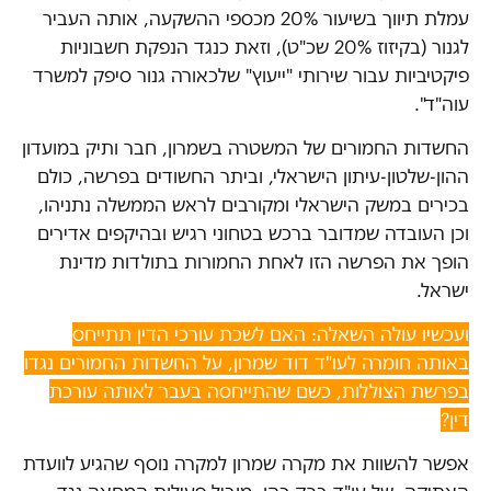
עמלת תיווך בשיעור 20% מכספי ההשקעה, אותה העביר
לגנור (בקיזוז 20% שכ"ט), וזאת כנגד הנפקת חשבוניות
פיקטיביות עבור שירותי "ייעוץ" שלכאורה גנור סיפק למשרד
עוה"ד".
החשדות החמורים של המשטרה בשמרון, חבר ותיק במועדון
ההון-שלטון-עיתון הישראלי, וביתר החשודים בפרשה, כולם
בכירים במשק הישראלי ומקורבים לראש הממשלה נתניהו,
וכן העובדה שמדובר ברכש בטחוני רגיש ובהיקפים אדירים
הופך את הפרשה הזו לאחת החמורות בתולדות מדינת
ישראל.
ועכשיו עולה השאלה: האם לשכת עורכי הדין תתייחס
באותה חומרה לעו"ד דוד שמרון, על החשדות החמורים נגדו
בפרשת הצוללות, כשם שהתייחסה בעבר לאותה עורכת
דין?
אפשר להשוות את מקרה שמרון למקרה נוסף שהגיע לוועדת