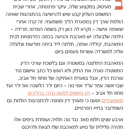
ב
מעיסוק במקצוע שלה, עיקר פרנסתה, אחרי שבית
המשפט העליון קבע שיש להרשיעה בהתנהגות שאינה
הולמת עורך דין במסגרת הליך משמעתי. זה קרה אחרי
שאותה אישה – נקרא לה כאן רק בשמה הפרטי, פרידה –
גילתה שלבעלה יש מאהבת והגיעה בכמה הזדמנויות לבית
המאהבת, קיללה אותה, תלתה ליד ביתה מודעות וצלצלה
אליה למשרדה עשרות פעמים ביום.
המאהבת התלוננה במשטרה וגם בלשכת עורכי הדין.
המשטרה סגרה את התיק ולא הוגש כל כתב אישום נגד
עורכת הדין, אבל בוועדת האתיקה של מחוז תל אביב,
שבראשה עמד עו"ד אפי נוה – היום יו"ר הלשכה ואז יו"ר ועד
מחוז תל אביב –
היו נחושים לנקוט נגדה בהליכים
משמעתיים
וטענו כי מעורך דין מצופה להתנהגות הולמת גם
כשמדובר בחייו הפרטיים.
ארבע שנים חלפו מאז. נגד נוה תלויה ועומדת בימים אלו
חקירה פלילית על סיוע למאהבת שלו לצאת ולהיכנס