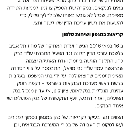
האתיקה, של עו"ד ברק כהן, מוביל פעילות המחאה נגד
באים לבנקאים. במקרה שלו הספיק צו זמני למניעת הטרדה
מאיימת, שכלל לא גובש באותו שלב להליך פלילי, כדי
להשעות את רשיון עריכת הדין שלו לשנה וחצי.
קריאות במגפון ושיחות טלפון
ב-16 במאי 2016 הגישה ועדת האתיקה של מחוז תל אביב
בלשכת עורכי הדין תלונה נגד הפעיל החברתי עו"ד ברק
כהן. התלונה הוגשה ביוזמת ועדת האתיקה עצמה,
שבראשה עמד עו"ד גבי מויאל, והתבססה על צווי הטרדה
מאיימת זמניים שהוצאו לכהן על ידי בתי המשפט, בעקבות
בקשת ראשי מערכת הבנקאות בישראל – רקפת רוסק
עמינח, מנכ"לית בנק לאומי, ציון קינן, אז עדיין מנכ"ל בנק
הפועלים, וזמיר דחבש, יועץ התקשורת של בנק הפועלים ושל
איגוד הבנקים.
הצווים נגעו בעיקר לקריאות של כהן במגפון בסמוך למגורים
ו/או למקומות העבודה של בכירי המערכת הבנקאית, וכן