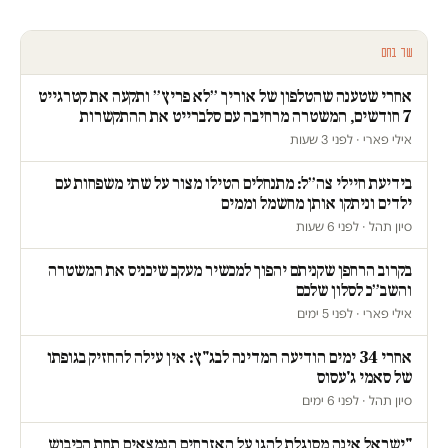
עוד בחם
אחרי שטענה שהטלפון של אוריך ״לא פריץ״ ותקעה את קטרגייט
7 חודשים, המשטרה מרחיבה עם סלברייט את ההתקשרות
אילי פארי · לפני 3 שעות
בידיעת חיילי צה״ל: מתנחלים הטילו מצור על שתי משפחות עם
ילדים וניתקו אותן מחשמל וממים
סיון תהל · לפני 6 שעות
בקרוב הרחפן שקניתם יהפוך למכשיר מעקב שיכניס את המשטרה
והשב״כ לסלון שלכם
אילי פארי · לפני 5 ימים
אחרי 34 ימים הודיעה המדינה לבג"ץ: אין עילה להחזיק בגופתו
של סאמי ג'עסוס
סיון תהל · לפני 6 ימים
"ישראל אינה מסוגלת להגן על האזרחים הנמצאים תחת הכיבוש