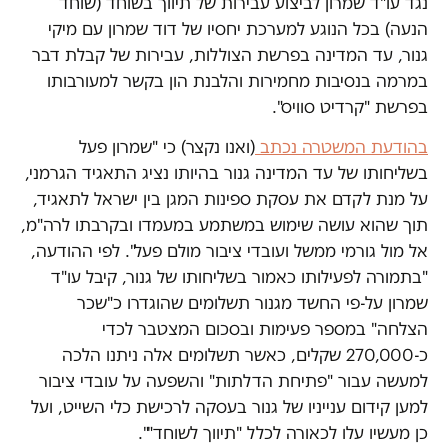
נגד עו"ד שמרון לביצוע עבירות של תיווך בשוחד (שוחד
הנעה) בכל הנוגע למערכת יחסיו של דוד שמרון עם מיקי
גנור, עד המדינה בפרשת הצוללות, עבירות של קבלת דבר
במרמה בנסיבות מחמירות והלבנת הון בקשר למעורבותו
בפרשת "קרדיט סוויס".
בהודעת המשטרה נכתב
(ואנו נקצר) כי "שמרון פעל
בשליחותו של עד המדינה גנור בהיותו נציג התאגיד הגרמני,
על מנת לקדם את עסקת ספינות המגן בין ישראל לתאגיד,
תוך שהוא עושה שימוש במשתמע במעמדו ובקרבתו לרה"מ,
אל מול גורמי ממשל ועובדי ציבור מולם פעל". לפי ההודעה,
"בתמורה לפעילותו כאמור בשליחותו של גנור, קיבל עו"ד
שמרון על-פי החשד מגנור תשלומים שהוגדרו כ"שכר
הצלחה" במספר פעימות ובסכום המצטבר לכדי
כ-270,000 שקלים, כאשר תשלומים אלה ניתנו הלכה
למעשה עבור "פתיחת הדלתות" והשפעה על עובדי ציבור
למען קידום ענייניו של גנור בעסקה לרכישת כלי השייט, ועל
כן מעשיו עלו לכאורה לכלל "תיווך לשוחד"".