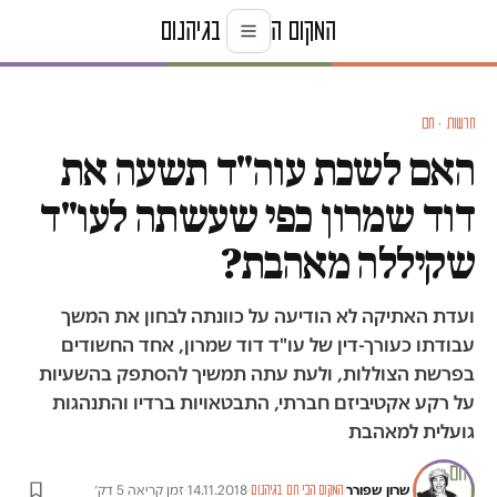
חדשות · חם
האם לשכת עוה"ד תשעה את
דוד שמרון כפי שעשתה לעו"ד
שקיללה מאהבת?
ועדת האתיקה לא הודיעה על כוונתה לבחון את המשך
עבודתו כעורך-דין של עו"ד דוד שמרון, אחד החשודים
בפרשת הצוללות, ולעת עתה תמשיך להסתפק בהשעיות
על רקע אקטיביזם חברתי, התבטאויות ברדיו והתנהגות
גועלית למאהבת
שרון שפורר
·
·
14.11.2018
·
זמן קריאה 5 דק׳
המקום הכי חם בגיהנום