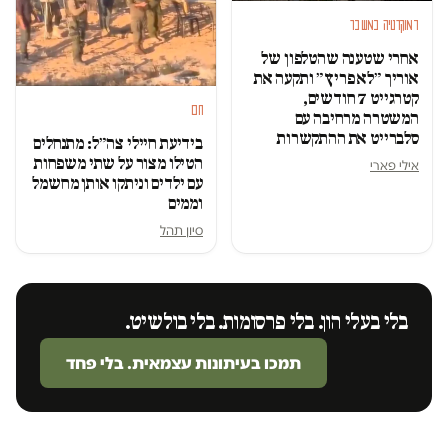
דמוקרטיה במשבר
אחרי שטענה שהטלפון של
אוריך ״לא פריץ״ ותקעה את
קטרגייט 7 חודשים,
חם
המשטרה מרחיבה עם
סלברייט את ההתקשרות
בידיעת חיילי צה״ל: מתנחלים
הטילו מצור על שתי משפחות
אילי פארי
עם ילדים וניתקו אותן מחשמל
וממים
סיון תהל
בלי בעלי הון. בלי פרסומות. בלי בולשיט.
תמכו בעיתונות עצמאית. בלי פחד