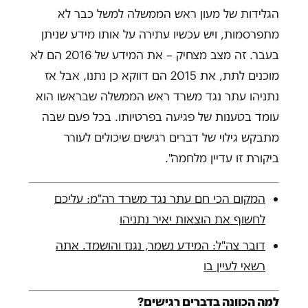
הגלידות של מעון ראש הממשלה למשל כבר לא
מתפרסמות, ויש עכשיו עתירה על אותו מידע שניתן
בעבר. זה מצב מצחיק – את המידע של 2016 הם לא
מוכנים לתת, את 2015 הם דווקא כן נתנו, אבל אז
נתניהו עתר נגד משרד ראש הממשלה שבראשו הוא
עומד בטענות של פגיעה בפרטיותו. בכל פעם שבה
מתבקש גילוי של דברים רגישים שיכולים לעורר
ביקורת זו עדיין מלחמה".
המקום הכי חם עתר נגד משרד רה"מ: עליכם
לחשוף את הוצאות יאיר נתניהו
דובר צה"ל: המידע נשמר, נגנז והושמד. אתה
רשאי לעיין בו
למה הכוונה בדברים רגישים?