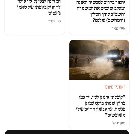
המדינה לבג"ץ: אין עילה
יהפוך בקרוב למכשיר האזנה
להחזיק בגופתו של סאמי
ומעקב שיכניס את המשטרה
ג'עסוס
והשב״כ לתוך הסלון
(והמחשב) שלכם?
סיון תהל
אילי פארי
דמוקרטיה במשבר
"קיבלתי זרנוק לעין, זה כמו
בריון שנותן בוקס עמוק
פנימה. עד עכשיו החיים שלי
משובשים"
סיון תהל