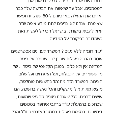
כלום. היום אתה כבר יכול לבקש לראות את
המסמכים, אבל עד שיאשרו את הבקשה שלך כבר
יאריכו את הנעילה בארכיונים ל-80 שנה. זו תפישה
שאומרת 'אנחנו לא צריכים לתת מידע איפה שזה
עלול להביא ביקורת'. בישראל הכי קל לעשות זאת
כשמדובר בביקורת על המדינה.
"עוד דוגמה ל'לא נעים'? המשרד לעניינים אסטרטגיים
עוסק בהרבה פעולות שבינן לבין שמירה על ביטחון
המדינה אין ולא כלום, במובן הקלאסי של ביטחון. של
מי ששומרים על הגבולות, ועל האזרחים ועל שלום
הציבור. המשרד הזה מתנהל בחשאיות מוחלטת,
מוציא מאות מיליוני שקלים והכל נעשה בחשכה. הם
עושים דברים, ככל שאנחנו ניזונים מחצאי שמועות,
שכרוכים בהפעלת עו"ד ברחבי אירופה בסכומים
דימיוניים, בנקיטת פעולות במגזר האזרחי בחו"ל והכל