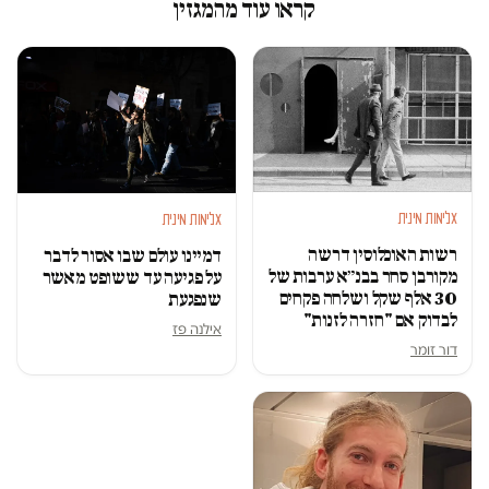
קראו עוד מהמגזין
אלימות מינית
אלימות מינית
רשות האוכלוסין דרשה
דמיינו עולם שבו אסור לדבר
מקורבן סחר בבנ״א ערבות של
על פגיעה עד ששופט מאשר
30 אלף שקל ושלחה פקחים
שנפגעת
לבדוק אם "חזרה לזנות"
אילנה פז
דור זומר