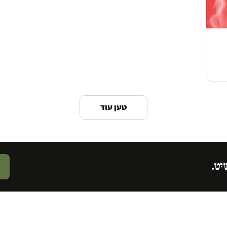
טען עוד
יט.