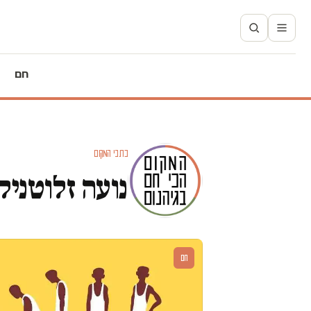
חם
כתבי המקום
נועה זלוטניק
חם