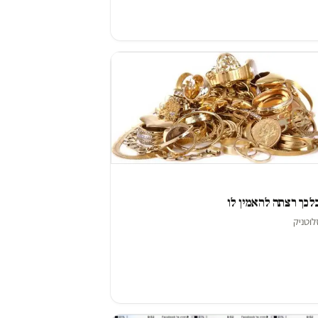
ל כך רצתה להאמין לו
לוטניק