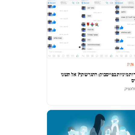
מינית
ת מיניות בפייסבוק: התגרשתן? אל תשנו
ס
לוטניק