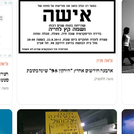
אלימות מינית
אלימות 
ארבעה חודשים אחרי: "הירקון 98" שינה כתובת
הטרדו
נועה זלוטניק
סטטו
נועה ז