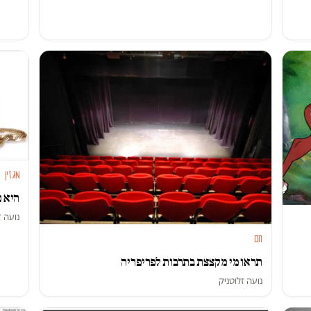
מגזין
היא כ
נועה ז
חם
תראו מי מקצצת בתרבות לפריפריה
נועה זלוטניק