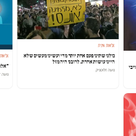
אלימות מינית
כולנו שתינו פעם אחת יותר מדי ועשינו מעשים שלא
אלימות 
היינו עושות אחרת. לרובנו היה מזל
"אלנבי 40": גם מצלמה
יבי
נועה זלוטניק
נועה ז