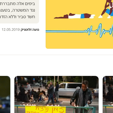
בימים אלה מתבררת ב
נגד המשטרה, בטענה ש
חשד סביר וללא הזדה
נועה זלוטניק
·
12.05.2019