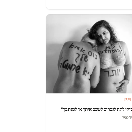
מינית
קי לתת לגברים לשכב איתך או לגעת בך"
לוטניק