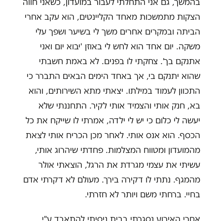
בהמשך, גם אני התחלתי לעבור במועדון, כשאני חווה
הצקות מתמשכות מאחד הקליינטים, הוא עקב אחרי
הביתה ובמקרים אחרים משך לי בשיער ושפך עלי
משקה. יום אחד הוא לחש לי באוזן 'יבוא יום ואני
אתנקם בך'. צחקתי לו בפנים. לא באמת חשבתי
שהוא יתנקם בי, אך באחד הימים הבאים התברר כי
התכוון לעמוד במילתו. יצאתי מתא השירותים, והוא
בא, חנק אותי והצמיד אותי לקיר. התחננתי שלא
יעשה לי כלום כי יש לי ילדה, אמרתי לו שייקח את כל
הכסף. הוא אנס אותי. לאחר מכן הכריח אותי לצאת
מהמועדון ומטווח המצלמות. פחדתי שיהרוג אותי,
עשיתי את עצמי מגרדת את הרגל, הוצאתי אולר
מהמגף. נתתי לו דקירה בירך. מעולם לא דקרתי אדם
בחיי. ברחתי משם ויותר לא חזרתי.
אחרי האירוע נסגרתי בבית ניסיתי להתאבד ע"י