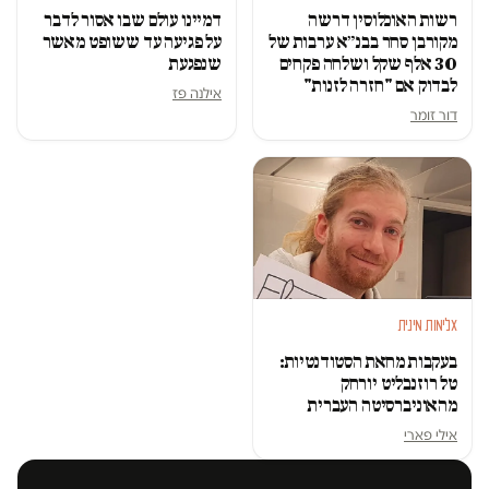
רשות האוכלוסין דרשה
דמיינו עולם שבו אסור לדבר
מקורבן סחר בבנ״א ערבות של
על פגיעה עד ששופט מאשר
30 אלף שקל ושלחה פקחים
שנפגעת
לבדוק אם "חזרה לזנות"
אילנה פז
דור זומר
אלימות מינית
בעקבות מחאת הסטודנטיות:
טל רוזנבליט יורחק
מהאוניברסיטה העברית
אילי פארי