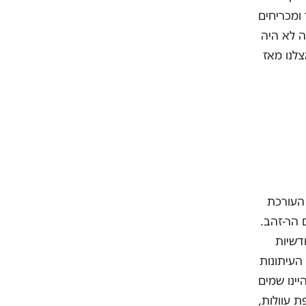
ומכריחים
ה לא היה
צלנו מאז
 העורכת
 הר-זהב.
ע של כ-195,000 כניסות חודשיות
חודש. בלשכת העיתונות
ינו שמים
ת עוולות,