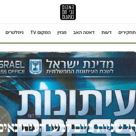
תחקירים
דעות
דאטה האב
מגזין
המקום TV
ניוזלטרים
טור דעה
י שניות ביום למען העיתונאים