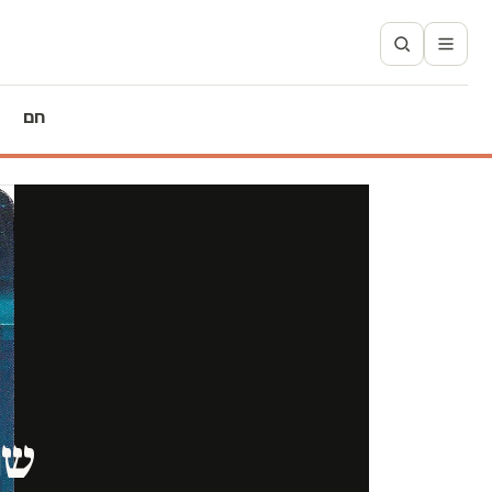
חם
שת