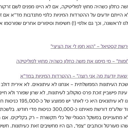
ה כחלון כשהיה מחוץ לפוליטיקה, אם לא היינו מפנים לשם זרקור 
לא הייתם יודעים על ההטרדות המיניות כלפי מתנדבות מד״א אם ז
 לראשונה, וכך גם אלפי (!) חשיפות וסיפורים אחרים שפורסמו א
שת קסטיאל – "הוא חפן לי את הציצי"
ומות" – מי מימנו את משה כחלון כשהיה מחוץ לפוליטיקה
 שאת יודעת מה אני רוצה" – ההטרדות המיניות במד"א
כת העיתונות הממשלתית – אנחנו לא עיתונאים. לא אירית דולב
נת פישביין זוכת פרס סוקולוב לעיתונות, לא שרון שפורר ולא חיים
הסיבה שאנחנו לא עיתונאים היא כי לאתר יש ממוצ
(״יוניקים״) בעוד שלע״מ דורשת מאיתנו כ-300,000 כניסות מדי 
מתעניינים במשקל הסגולי של כלי תקשורת – רק בקליקים. אם הי
הו מעורטל וכותבים ״צפו״, הם היו מחשיבים זאת כעיתונות. חשיפ