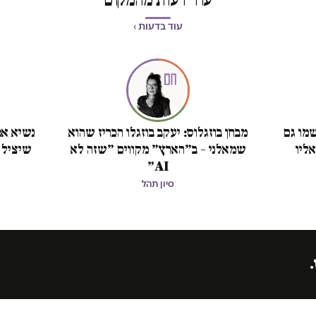
עוד בדעות ›
מו גם
מבחן בוזגלוס: יעקב בוזגלו הכריז שהוא
נשיא אמ
ליו
שמאלני – ב״הארץ״ מקווים ״שזה לא
שיציל 
AI״
סיון תהל
.