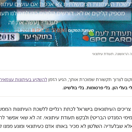
לשכת העיתונות הממשלתית לא אכפת אם עושים עיתונות
מספיק קליקים או לא. דורשים קליקים כדי לתת לנו תעו
לעבוד? נעשה את זה
מערכת המקום
·
המקום הכי חם בגיהנום
·
07.01.2018
·
זמן קריא
 הראשונה. תעודת עיתונאי
במקום לצרוך תקשורת שמוכרת אותך, הגיע הזמן
להשקיע בעיתונות עצמאית
י בעלי הון. בלי פרסומות. בלי בולשיט.
צריכים העיתונאים בישראל לכתת רגליים ללשכת העיתונות הממש
ימי המנדט הבריטי) ולבקש תעודת עיתונאי. זה לא שאי אפשר להי
לא שבלעדיה השלטון לא מכיר באותו אדם כעיתונאי ומונע ממנו 