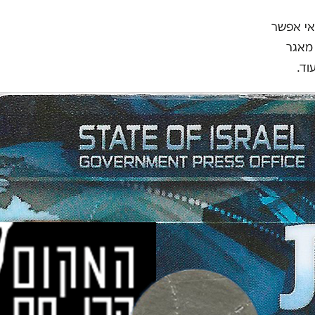
אי אפשר
 מאגר
וד.