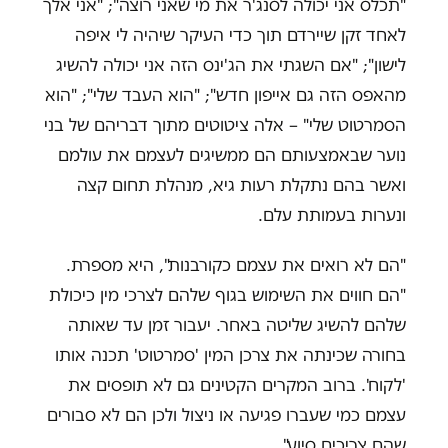
"תכלס אני יכולה לסנג'ר את מי שאני רוצה"; "אני אלך
לאחד זקן שיירדם תוך כדי העיקר שיהיה לי איפה
לישון"; "אם השגתי את הג'ינס הזה אני יכולה להשיג
מהאפס הזה גם אייפון חדש"; "הוא העבד שלי"; "הוא
הסמרטוט שלי" – אלה ציטוטים מתוך דבריהם של בני
נוער שבאמצעותם הם ממשיגים לעצמם את עולמם
ואשר בהם נתקלת רעות גיא, מנהלת תחום קצה
ונערות בעמותת עלם.
"הם לא רואים את עצמם כקורבנות", היא מספרת.
"הם חווים את השימוש בגוף שלהם לצרכי מין כיכולת
שלהם להשיג שליטה באחר. יעבור זמן עד שאותה
בחורה שכינתה את צרכן המין 'סמרטוט' תכנה אותו
'לקוח'. ברוב המקרים הקטינים גם לא תופסים את
עצמם כמי שעברו פגיעה או ניצול ולכן הם לא סבורים
שהם צריכים סיוע".