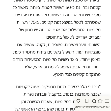
"בארץ יש 250 רשויות מקומיות. מהן כ-100 רשויות
קטנות ובהן גם כ-50 רשויות קטנות ביותר, כאשר כל
מערך שירותי הרווחה ברשויות כולל עובדים יעודיים
שמטרתם לטפל בנושא זנות קטינים. ב-175 רשויות
מקומיות המפעילות את אגף הרווחה יש מגוון של
עובדים יעודיים לטיפול בתחומים
השונים: נוער וצעירים, משפחות, זקנה, אנשים עם
מוגבלויות ועוד. הטיפול בקטינים בזנות מתמקד כעת
באופן ייחודי, ב-13 רשויות מקומיות המפעילות מרחב
ייחודי ובתל אביב המפעילה מרחב ארצי, אליו
מתנקזים קטינים מכל הארץ.
"מרחבי הלב לטיפול בזנות מספקים מענה לקטינות
שכבר מעורבות בזנות. במקביל עובדות נערות
וצעירות ברשויות המקומיות, שעברו הכשרה והן
תפריט
בית
חיפוש
שמורים
תמיכה
מטפלות גם בקטינות בזנות שהן ברצף הראשוני של