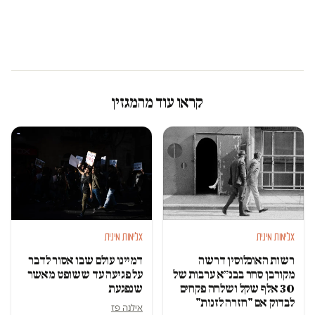
קראו עוד מהמגזין
אלימות מינית
אלימות מינית
רשות האוכלוסין דרשה
דמיינו עולם שבו אסור לדבר
מקורבן סחר בבנ״א ערבות של
על פגיעה עד ששופט מאשר
30 אלף שקל ושלחה פקחים
שנפגעת
לבדוק אם "חזרה לזנות"
אילנה פז