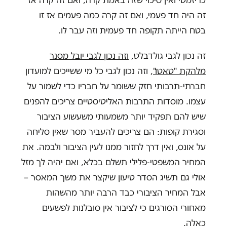
כריזמטי ואין סיכוי שזה באמת קרה, ואם זה קרה אז
זה היה חד פעמי, ואם זה קרה כמה פעמים אז זו
בטח הייתה תקופה חד פעמית וזה עבר לו.
זה נכון לגבי גולדבלט,
וזה נכון לגבי יובל מסנר
מלהקת "טאטו"
, וזה נכון לגבי כל מי ששייכים למועדון
חברתי-תרבותי חזק ששומר על חבריו כדי לשמור על
עצמו. מוסדות התרבות האליטיסטיים צריכים להפנים
שיש להם תפקיד יותר משמעותי משעשוע הציבור
וסגירת קופות: הם צריכים להעביר מסר שאין סליחה
על אונס, ואין דרך לחזור ממנו לעין הציבור ולבמה. את
המחיר המשפטי-פלילי תשלם בכלא, ואם יהיה לך מזל
אולי גם תשיג הסדר טיעון שיקצר את משך המאסר –
אבל המחיר הציבורי כבד הרבה יותר מהשהות
מאחורי הסורגים כי לציבור אין סובלנות לפשעים
כאלה.