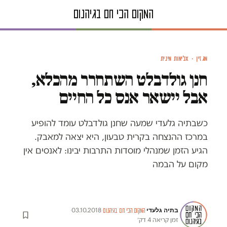
גולדבלט בבית המשפט | ארכיון
מגזין · אלימות מינית
חנן גולדבלט השתחרר מהכלא,
אבל יישאר אנס כל החיים
כשבתיה גלעדי שמעה שחנן גולדבלט עומד להופיע
במרכז ההנצחה בקרית טבעון, היא יצאה למאבק.
הגיע הזמן שמנהלי מוסדות התרבות יבינו: לאנסים אין
מקום על הבמה
בתיה גלעדי
·
03.10.2018
·
·
המקום הכי חם בגיהנום
זמן קריאה 4 דק׳