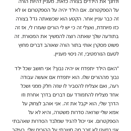
ולחנך את הילדים בצורה כזאת. מעניין להיות הורה
על הספקטרום. אם הילד יהיה על הספקטרום או לא
זה כבר עניין אחר. הקטע הוא שכשאתה גדל בצורה
כזו מיוחדת, ואצלי זה כי יש לי הורים שעזרו לי, אז זה
בתודעה שלך שאתה רוצה להמשיך את המסורת. זה
פשוט מסקרן אותי בתור הורה שאוהב דברים מחוץ
לטעם הנורמטיבי, זה ניסוי מעניין.
"האם הילד יתפדח או יהיה נבוך? אני חושב שכל ילד
נבוך מההורים שלו. הוא יתפדח אם אעשה עבודה
רעה, ואם אצליח להסביר לו שזה חלק ממני ושכל
אחד מצליח להתמודד עם דברים בדרך אחרת וזו
הדרך שלי, הוא יקבל את זה. אני אוהב לצחוק על
אמא שלי שרואה סדרות משטרה, והיא לא על
הספקטרום. אני יכול להגיד שמלבד הסדרות שאהבתי
אני כמעט לא זוכר מה חשבתי על ההורים שלי. בעיקר