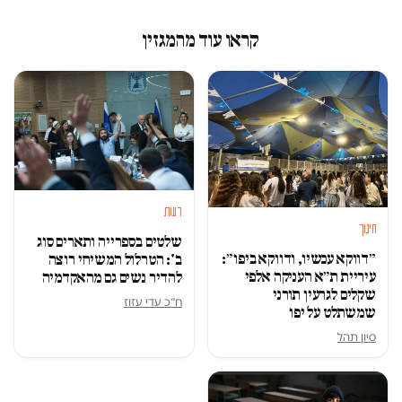
קראו עוד מהמגזין
דעות
חינוך
שלטים בספרייה ותארים סוג
״דווקא עכשיו, ודווקא ביפו״:
ב': הטרלול המשיחי רוצה
עיריית ת״א העניקה אלפי
להדיר נשים גם מהאקדמיה
שקלים לגרעין תורני
ח״כ עדי עזוז
שמשתלט על יפו
סיון תהל