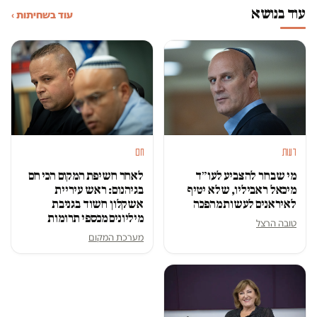
עוד בנושא
עוד בשחיתות ›
דעות
חם
מי שבחר להצביע לעו״ד
לאחר חשיפת המקום הכי חם
מיכאל ראביליו, שלא יטיף
בגיהנום: ראש עיריית
לאיראנים לעשות מהפכה
אשקלון חשוד בגניבת
מיליונים מכספי תרומות
טובה הרצל
מערכת המקום