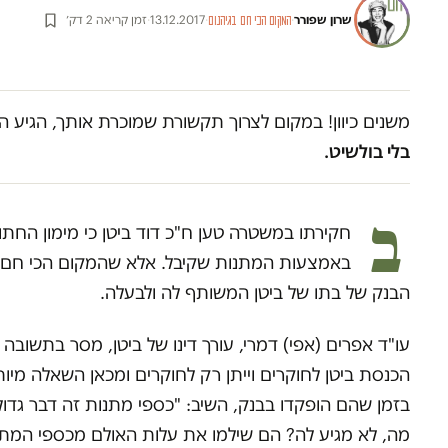
שרון שפורר
·
·
13.12.2017
·
זמן קריאה 2 דק׳
המקום הכי חם בגיהנום
משנים כיוון! במקום לצרוך תקשורת שמוכרת אותך, הגיע ה
בלי בולשיט.
ב
חקירתו במשטרה טען ח"כ דוד ביטן כי מימון החת
הבנק של בתו של ביטן המשותף לה ולבעלה.
עו"ד אפרים (אפי) דמרי, עורך דינו של ביטן, מסר בתשובה
הכנסת ביטן לחוקרים וייתן רק לחוקרים ומכאן השאלה מיו
בזמן שהם הופקדו בבנק, השיב: "כספי מתנות זה דבר גדו
מה, לא מגיע לה? הם שילמו את עלות האולם מכספי המתנ