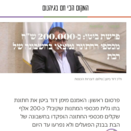
תחקיר · שחיתות
פרשת ביטן: כ-200,000 ש"ח
מכספי החתונה נמצאו בחשבונה של
הבת
ח"כ דוד ביטן | צילום: דוברות הכנסת
פרסום ראשון: האמנם מימן דוד ביטן את חתונת
בתו גלית מכספי המתנות שקיבל? כ-200 אלף
שקלים מכספי החתונה הופקדו בחשבונה של
הבת בבנק הפועלים ולא נפרעו עד היום