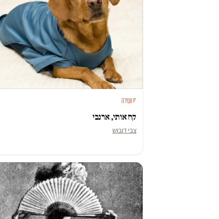
סאטירה
קח אותי, ארנבי
צבי דובוש