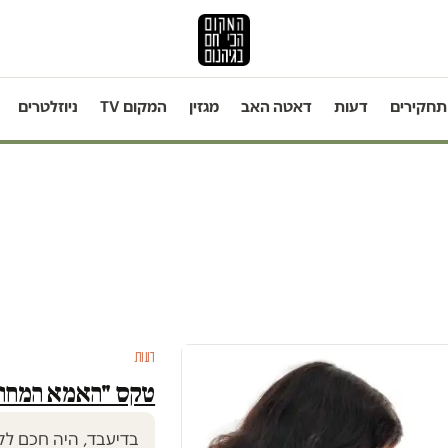
תחקירים
דעות
דאטה האב
מגזין
המקום TV
ניוזלטרים
דעות
טקס "האמא המחורב
בדיעבד, היה חכם לק