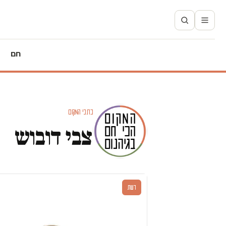
חם
כתבי המקום
צבי דובוש
דעות