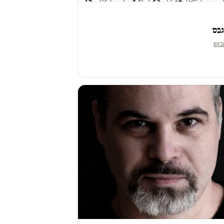
גבס
בוש