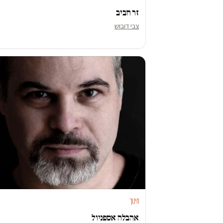
זר חביב
צבי דובוש
חינוך
אהבלה אספניול