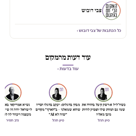
צבי דובוש
כל הכתבות של צבי דובוש ›
עוד דעות מהמקום
עוד בדעות ›
כשח'ליל א-רשק קיבל בחזרה את
מבחן בוזגלוס: יעקב בוזגלו הכריז
נשיא אמריקאי באמת ט
שמו גם המוות שלו הפסיק להיות
שהוא שמאלני – ב״הארץ״ מקווים
לישראל יהיה זה שיציל 
מובן מאליו
״שזה לא AI״
מעצמה ויעזור לה לסיים
הכיבוש
סיון תהל
סיון תהל
נדב תמיר