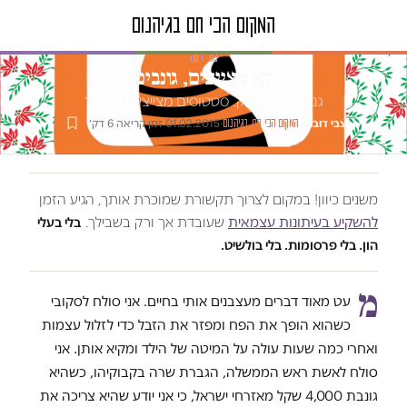
טור דעה
לא מצייצים, גונבים
גנבים בפייסבוק. סטטוסים מצייצים לא לבד
צבי דובוש
·
·
01.02.2015
·
זמן קריאה 6 דק׳
המקום הכי חם בגיהנום
משנים כיוון! במקום לצרוך תקשורת שמוכרת אותך, הגיע הזמן
להשקיע בעיתונות עצמאית
שעובדת אך ורק בשבילך.
בלי בעלי
הון. בלי פרסומות. בלי בולשיט.
מ
עט מאוד דברים מעצבנים אותי בחיים. אני סולח לסקובי
כשהוא הופך את הפח ומפזר את הזבל כדי לזלול עצמות
ואחרי כמה שעות עולה על המיטה של הילד ומקיא אותן. אני
סולח לאשת ראש הממשלה, הגברת שרה בקבוקיהו, כשהיא
גונבת 4,000 שקל מאזרחי ישראל, כי אני יודע שהיא צריכה את