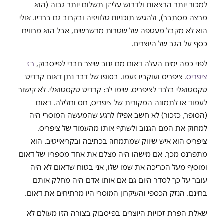
למכור יותר הרצאות ולדרוש עליהן תשלום יותר גבוה (הוא
מרצה מסתבר), ולהגיש תוכניות טלוויזיה ובקרוב גם ברדיו. אולי
הוא לא מקבל מעטפה של שטרות מרשרשים, אבל הוא מרוויח
כסף על הגב של היוצרים.
לפני כמה ימים העלה דאום מם גנוב שיצר חברי לפייסבוק,
רז
ציפריס
. ציפריס ועוקביו זעמו. בסופו של דבר נתן דאום קרדיט
טקסטואלי בלבד לציפריס. שימו לב: קרדיט טקסטואלי. לא קישור
לעמוד או לתמונה המקורית של ציפריס, חס וחלילה. דאום
(הסופר, כזכור) לא חשב אפילו לרגע שהמעשה המוסרי היה
למחוק את המם הגנוב ולשתף אותו מהעמוד של ציפריס.
ציפריס הוא איש שיווק שמתמחה בכתיבה ובקריאייטיב. הוא
מתפרנס מכך. אם מישהו היה מצלם את אחד מספריו של דאום
ומוסיף מעל הכריכה את שמו שלו, אני בטוח שדאום לא היה
עובר על כך לסדר היום גם אם אותו אדם היה מחלק אותם
בחינם. הנזק הכספי והעיקרון המוסרי היו מרתיחים את דאום.
שאלת הפרת זכויות היוצרים בפייסבוק בצורה הזו מעולם לא