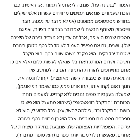
העמוד "בנט זה פח", שגנבה לי אתמול תמונה. אז ראשית, כבר
הוכח שעמודים שנראים תמימים מרוויחים עשרות אלפי שקלים
בחודש מסטטוסים ממומנים (אני לא מדבר על נעמה, חבר
פייסבוק משותף הבטיח לי שמדובר בבחורה רצינית, ואני גם
מסכים שבנט הוא פח, אבל זה עדיין לא מצדיק גניבה של היצירה
שלי), ושנית, גם אם מפעיל העמוד לא מקבל כסף מזומן בצורת
שטרות ירקרקים, הוא מקבל משהו שווה כסף. הוא מקבל
חשיפה וקידום המותג וזאת בלי שנאלץ לעשות כלום (אלא אם כן
אתם מתייחסים להורדת התמונה הגנובה למחשב שלך
והעלאתה מחדש כעבודה קשה ומאומצת). קחו לדוגמה את
חנוך דאום (קחו אותו, קחו אותו ממני, כמו שאמר הני יאנגמן),
שמעלה בעקביות ממים גנובים ללא קרדיט, לפעמים תחת
הכותרת "התקבל בוואטסאפ" (כשהוא מתעצל הוא פשוט
רושם "התקבל וכו׳", כי למה להשקיע?). ככל הידוע לי, הוא לא
מפרסם סטטוסים ממומנים, אבל הוא כן מרוויח כסף בצורה
עקיפה. הפופולריות העצומה שלו, שנובעת בחלקה מיצירות של
אחרים, מאפשרת לו למכור יותר ספרים (הוא סופר, מתברר),