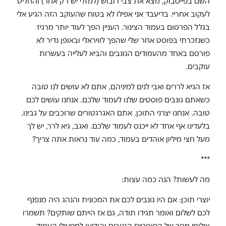
השם בפייסבוק, מצא את צבי דובוש (למזלי יש רק אחד) והחליט
לעקוב אחריי. בדיעבד אני אפילו לא בטוח שהעוקב הזה הגיע אלי
בגלל הפרסום בעמוד הצינור. העניין הפך לעוד יותר מרגיז
כשנזכרתי בפוסט אחר שלי שהפך לוויראלי ובאופן נדיר לא
פורסם באחד מהעמודים הגונבים והביא לעלייה בעשרות
עוקבים.
אז הגיא לררים ואבי לנים למיניהם, אתם לא עושים לנו טובה
כשאתם גונבים פוסטים שלנו לעמוד שלכם. אנחנו עושים לכם
טובה. אנחנו יצרני התוכן. אתם האגרגטורים שרוכבים על גבינו.
בלעדינו אף אחד לא ייכנס לעמוד שלכם. ואגב, גיא לרר, יש לך
מעל חצי מיליון אוהדים בעמוד, כמה עוד נראות אתה צריך?
***
מה לעשות? הנה כמה עצות:
יוצרי תוכן: אם היו גונבים לכם את המכונית והנהג היה מנפנף
לכם לשלום ואומר תגידו תודה, גם אז הייתם שותקים? תשמרו
צילומי מסך של הפוסטים הגנובים והודיעו למפעילי העמוד