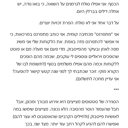
הכסף. אני אפילו סולח לגרמנים על השואה, כי בואו נודה, יש
אחלה דילים בברלין היום.
על דבר אחד אני לא סולח: הפרת זכויות יוצרים.
אני "מתפרנס" מכתיבה קומית. אני כותב מתפרנס במרכאות, כי
אי אפשר להתפרנס מזה באמת. את הלקוחות שלי אני משיג
מפה לאוזן ובעיקר מהפייסבוק. מדי פעם אני מעלה מם או פוסט
שהופכים ויראליים ונוספים לי עוקבים, שכמה מהם הופכים
ללקוחות וכמה מהם אפילו משלמים בסוף (לתשומת לבו של
הקורא מוקי: זוכר שכתבתי לך לפני שנה קטעי קישור להופעה?
אני עדיין מחכה לתשלום).
***
הסגירה של סטטוסים מצייצים היא אירוע מבורך ומכונן, אבל
חבל שהעמוד הוסר מהסיבה הלא נכונה. מצייצים שימשו במה
לאושיות פייסבוק (ולחיילים הקרביים שהאוטובוס לא עצר להם)
ואפשרו להם להגיע לקהל רחב עוד יותר. מצד שני, בכך