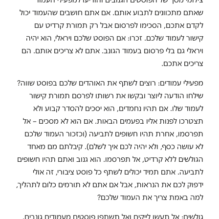
שאתם מתכוונים לתבוע אותם. אם אתם חושבים שהעמוד יכול
לקדם אתכם, הסכימו לפרסום אבל רק תמורת קרדיט עם
קישור לעמוד שלכם. זכרו: אם הפוסט שלכם ויראלי, הוא יהיה
ויראלי גם בלי פרסום בעמוד הגונב. אתם לא צריכים אותם. הם
צריכים אתכם.
מפעילי עמודים: רוצים לשתף את האוהדים שלכם בפוסט שווה?
שילחו הודעה ליוצר ובקשו את רשותו לפרסם תמורת קישור
לעמוד שלו. אם תהיו נחמדים, הוא יסכים להסדר קבוע ולא
תצטרכו לפנות אליו בפעמים הבאות. אם הוא לא מסכים – אל
תפרסמו, אחרת תהיו חשופים לתביעה (וכזכור העמוד שלכם
לא עושה כסף, ולא יהיה לכם איך לשלם). קיבלתם מם מאחד
הגולשים ללא קרדיט, אל תפרסמו. הוא גנוב ואתם תהיו חשופים
לתביעה. אתם תמיד יכולים לשתף כל פוסט ציבורי, זה אולי
ידפוק לכם את הנראות, אבל אם אתם לא תורמים כלום לתהליך,
למה באמת צריך את העמוד שלכם?
גולשים: אל תעשו לייקים ואל תשתפו פוסטים מעמודים גונבים.