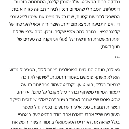
נבדקה בבית המשפט. עו"ד יהונתן קלינגר, המתמחה בזכויות
דיגיטליות, הסביר לי שהמקום הנכון לבירור תביעה כזו הוא בית
המשפט לתביעות קטנות, שבו כל צד מייצג את עצמו ללא עורכי
דין. אם התביעה תימצא מוצדקת, היוצר יהיה זכאי להערכתו של
קלינגר לפיצוי בגובה כמה אלפי שקלים. ובכן, כמה אלפי שקלים
זאת המשכורת החודשית שלי (אולי אני אקנה בה ספרים של
חנוך דאום).
***
גיא לרר, מנחה התוכנית הפופולרית "צינור לילה", הסביר לי מדוע
הוא לא משתף פוסטים בעמוד התוכנית. "שיתוף לא זוכה
לנראות בכלל", הוא טוען. "קרדיט לעמוד מניב יותר תנועה
לעמוד המקורי משיתוף ובדרך כלל מקובל על כולם". אז זהו,
שלא. פוסט שלי שנגנב לעמוד הצינור זכה לאלפי שיתופים ולייקים
ועשרות תגובות. מכל אלפי השיתופים, בכמה גדל מספר
העוקבים שלי? אחד! בנאדם אחד בודד החליט לעקוב אחריי
בגלל שראה את הקרדיט הטקסטואלי בעמוד הצינור, חיפש את