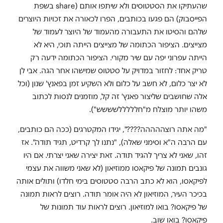
שהעתיקו את הסטטוסים ולא שיתפו אותם (share בשפת
הפייסבוק) הם פגעו בכותבים, הפרו לכאורה את זכויות היוצרים
שלהם והסיטו את התעבורה מהעמוד של היוצר לעמוד של
מצייצים. הציפור הכתומה של מצייצים הייתה תוכי, היא לא
הייתה עפרוני יפה עם שיר מקורי. הציפור הכתומה ידעה רק
טריק אחד: לחזור במדויק על סטטוס שמישהו אחר הגה. אבי לן
לא יצר כלום, לא חשב על כלום ולא השקיע זמן בפאנץ' שנון (וכל
אלה שחושבים שליצור פאנץ' זה קל, מוזמנים לנסות לכתוב
משהו יותר מוצלח מ"חלללללשששש").
"מה אתה רוצההההה????", יגידו המקטרגים (ככה הם כותבים,
עם הרבה ה"א וסימני שאלה), "נתנו לך קרדיט, תגיד תודה". אז
זהו, שאני לא צריך להגיד תודה. זאת יצירה שאני יצרתי. אם היו
גונבים תמונה של פיקאסו ממוזיאון (לא שאני משווה את עצמי
לפיקאסו, הוא לא כתב הרבה סטטוסים בימי חלדו) ותולים אותה
בכיכר העיר, המוזיאון לא היה אומר תודה. רוצים לראות תמונה
של פיקאסו? בואו למוזיאון. רוצים לראות עוד תמונות של
פיקאסו? בואו שוב.