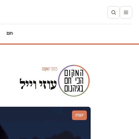
חם
כתבי המקום
עוזי וייל
סאטירה