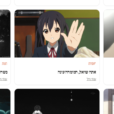
סאטירה
דעות
אתה שואל, המומחה עונה
כשהטר
עוזי וייל
עוזי וי