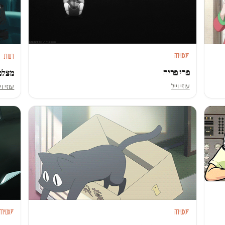
סאטירה
דעות
פרי פריה
מצלמ
עוזי וייל
עוזי וי
סאטירה
סאטירה