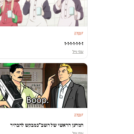
סאטירה
ז-ז-ז-ז-ז-ז-ז
עוזי וייל
סאטירה
המדען הראשי של השב"כ מבקש להבהיר
עוזי וייל