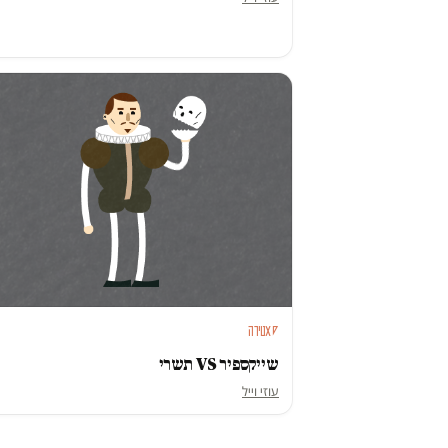
סאטירה
שייקספיר VS תשרי
עוזי וייל