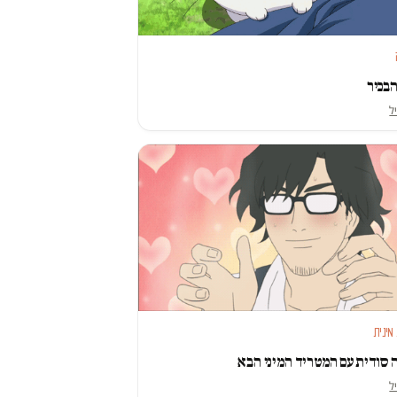
בכיר
יל
מינית
סודית עם המטריד המיני הבא
יל