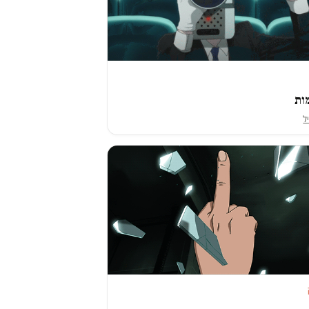
ות
יל