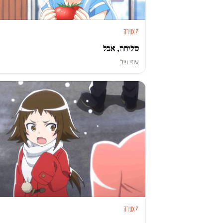
סאטירה
סליחה, אבל
עוזי וייל
סאטירה