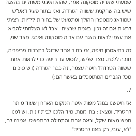
שמעתי שאריה מוסקונה אמר, שהוא ואיבגי משחקים בהצגה
שיש בה שחקנית ששווה הטרדה. ואני בתור פעיל דאע"ש
שמודאג ממספרן ההולך ומתמעט של בחורות יזידיות, רציתי
לראות אם זה נכון. באמת שרציתי. אבל לא הצלחתי להביא
את עצמי לראות הצגה עם אריה מוסקונה ואיבגי. מצד שני,
זה בתיאטרון חיפה, אז בתור אחד שדוגל בתרבות פריפריה,
חובה ללכת. מצד שלישי, לנסוע עד חיפה כדי לראות אחת
ששווה הטרדה? חיפה עצמה, זה כבר הטרדה (ויש סיכום
מכל הגברים המתוסכלים באשר הם:)
7.
אז חיפשנו בגוגל מפות איפה המקום האחרון שעוד מותר
להטריד, ומצאנו: בתי זונות. מיד הלכנו לבית זונות, ושילמנו
חמש מאות שקל, ובאה אחת והתחילה להתפשט. אמרנו לה,
"לא, עזבי, רק באנו להטריד."