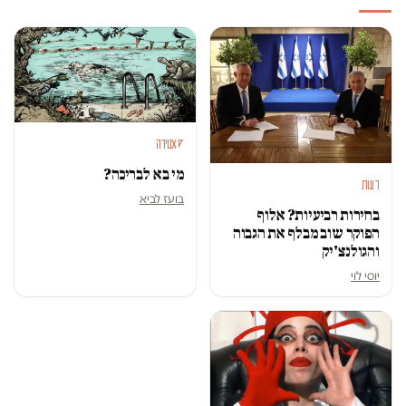
סאטירה
מי בא לבריכה?
דעות
בועז לביא
בחירות רביעיות? אלוף
הפוקר שוב מבלף את הגבוה
והגולנצ'יק
יוסי לוי