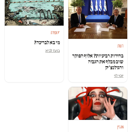
סאטירה
מי בא לבריכה?
דעות
בועז לביא
בחירות רביעיות? אלוף הפוקר
שוב מבלף את הגבוה
והגולנצ'יק
יוסי לוי
מגזין