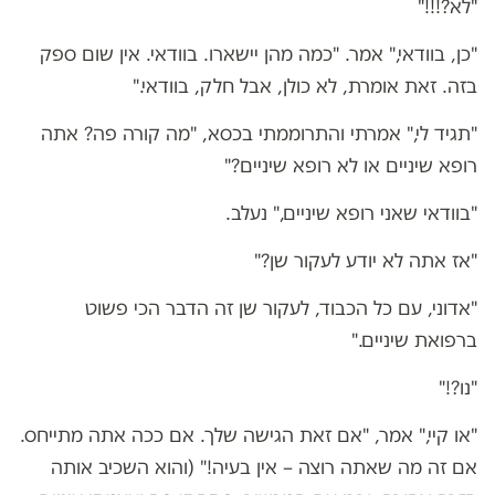
"לא?!!!"
"כן, בוודאי," אמר. "כמה מהן יישארו. בוודאי. אין שום ספק
בזה. זאת אומרת, לא כולן, אבל חלק, בוודאי."
"תגיד לי," אמרתי והתרוממתי בכסא, "מה קורה פה? אתה
רופא שיניים או לא רופא שיניים?"
"בוודאי שאני רופא שיניים," נעלב.
"אז אתה לא יודע לעקור שן?"
"אדוני, עם כל הכבוד, לעקור שן זה הדבר הכי פשוט
ברפואת שיניים."
"נו?!"
"או קיי," אמר, "אם זאת הגישה שלך. אם ככה אתה מתייחס.
אם זה מה שאתה רוצה – אין בעיה!" (והוא השכיב אותה