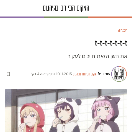
סאטירה
ז-ז-ז-ז-ז-ז-ז
את השן הזאת חייבים לעקור
עוזי וייל
·
·
10.11.2015
·
זמן קריאה 4 דק׳
המקום הכי חם בגיהנום