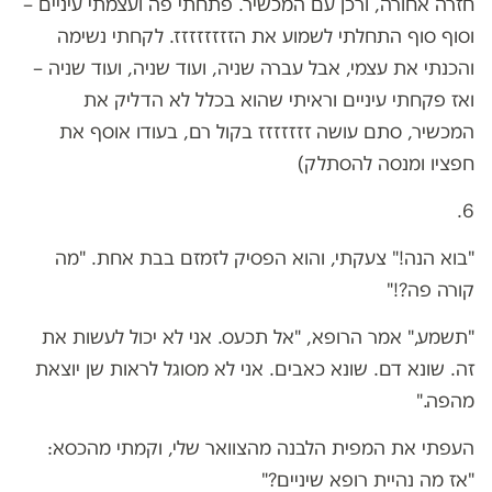
חזרה אחורה, ורכן עם המכשיר. פתחתי פה ועצמתי עיניים –
וסוף סוף התחלתי לשמוע את הזזזזזזזז. לקחתי נשימה
והכנתי את עצמי, אבל עברה שניה, ועוד שניה, ועוד שניה –
ואז פקחתי עיניים וראיתי שהוא בכלל לא הדליק את
המכשיר, סתם עושה זזזזזזז בקול רם, בעודו אוסף את
חפציו ומנסה להסתלק)
6.
"בוא הנה!" צעקתי, והוא הפסיק לזמזם בבת אחת. "מה
קורה פה?!"
"תשמע," אמר הרופא, "אל תכעס. אני לא יכול לעשות את
זה. שונא דם. שונא כאבים. אני לא מסוגל לראות שן יוצאת
מהפה."
העפתי את המפית הלבנה מהצוואר שלי, וקמתי מהכסא:
"אז מה נהיית רופא שיניים?"