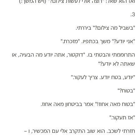
ואז הוא שאל: "רוצה אולי לעשות צילום?" (ויש המשך:)
3.
"בשביל מה צילום?" ביררתי.
"אני יודע?" משך בכתפיו. "מזכרת."
התרוממתי והבטתי בו. "דוקטור, אתה יודע מה הבעיה, או
שאתה לא יודע?"
"יודע, בטח יודע. צריך לעקור."
"בטוח?"
"בטוח מאה אחוז!" אמר בביטחון מאה אחוז.
"אז תעקור."
חזרתי לשכב. הוא שוב התקרב אלי עם המכשיר, ו –