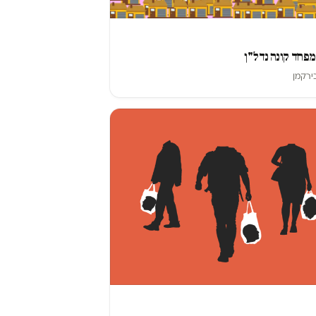
פחד קונה נדל"ן
ירקמן