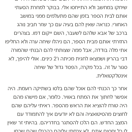
שיחקו במחשב ולא התייחסו אלי. בבוקר למחרת הסעתי
אותם לבית הספר בזמן שהם מתעלמים ממני במושב
האחורי. כנראה שאין להם בעיה עם כך שזר חביב נוהג
ברכב של אבא שלהם לשעבר, השם ייקום דמו. בצהרים
החזרתי אותם מבית הספר, הם ניהלו שיחה ערה ולא החליפו
אתי מלה בודדה, אבל ממה שצותתי להם הבנתי שהמורה
דבי בהריון ושמצאו לחגית מכיתה ו'2 כינים. אולי להיפך, לא
סגור על זה. בכל מקרה, הפסד גדול של שיחה
אינטלקטואלית.
אחר כך הכנתי להם אוכל שהם בלסו בשתיקה רועמת. היה
אפשר לחתוך את המתח באוויר. כלומר, אם מישהו מהם
היה טורח להוציא את הראש מהספר. ראיתי עליהם שהם
לחוצים מהסיטואציה והם לא יודעים איך להתמודד עם
המצב החדש. הם הלכו להסתגר בחדריהם. בהיותי זר שאין
לו כל יחסים אתם, לא צרחתי עליהם כהרגלי שהם שכחו