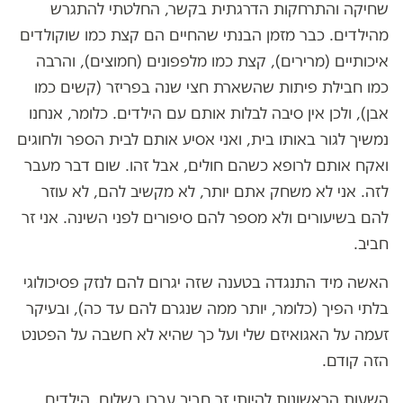
שחיקה והתרחקות הדרגתית בקשר, החלטתי להתגרש
מהילדים. כבר מזמן הבנתי שהחיים הם קצת כמו שוקולדים
איכותיים (מרירים), קצת כמו מלפפונים (חמוצים), והרבה
כמו חבילת פיתות שהשארת חצי שנה בפריזר (קשים כמו
אבן), ולכן אין סיבה לבלות אותם עם הילדים. כלומר, אנחנו
נמשיך לגור באותו בית, ואני אסיע אותם לבית הספר ולחוגים
ואקח אותם לרופא כשהם חולים, אבל זהו. שום דבר מעבר
לזה. אני לא משחק אתם יותר, לא מקשיב להם, לא עוזר
להם בשיעורים ולא מספר להם סיפורים לפני השינה. אני זר
חביב.
האשה מיד התנגדה בטענה שזה יגרום להם לנזק פסיכולוגי
בלתי הפיך (כלומר, יותר ממה שנגרם להם עד כה), ובעיקר
זעמה על האגואיזם שלי ועל כך שהיא לא חשבה על הפטנט
הזה קודם.
השעות הראשונות להיותי זר חביב עברו בשלום. הילדים