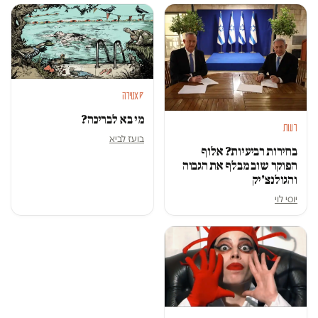
סאטירה
מי בא לבריכה?
דעות
בועז לביא
בחירות רביעיות? אלוף
הפוקר שוב מבלף את הגבוה
והגולנצ'יק
יוסי לוי