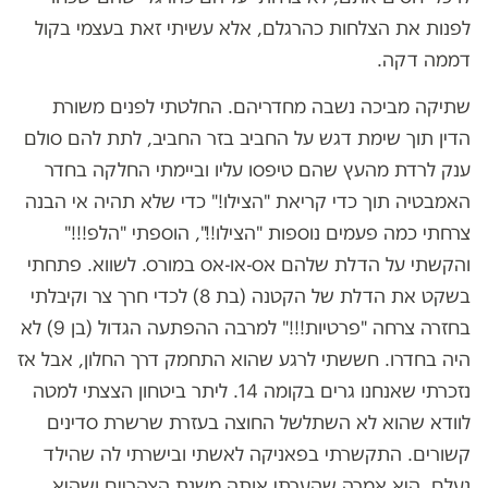
לפנות את הצלחות כהרגלם, אלא עשיתי זאת בעצמי בקול
דממה דקה.
שתיקה מביכה נשבה מחדריהם. החלטתי לפנים משורת
הדין תוך שימת דגש על החביב בזר החביב, לתת להם סולם
ענק לרדת מהעץ שהם טיפסו עליו וביימתי החלקה בחדר
האמבטיה תוך כדי קריאת "הצילו!" כדי שלא תהיה אי הבנה
צרחתי כמה פעמים נוספות "הצילו!!", הוספתי "הלפ!!!"
והקשתי על הדלת שלהם אס-או-אס במורס. לשווא. פתחתי
בשקט את הדלת של הקטנה (בת 8) לכדי חרך צר וקיבלתי
בחזרה צרחה "פרטיות!!!" למרבה ההפתעה הגדול (בן 9) לא
היה בחדרו. חששתי לרגע שהוא התחמק דרך החלון, אבל אז
נזכרתי שאנחנו גרים בקומה 14. ליתר ביטחון הצצתי למטה
לוודא שהוא לא השתלשל החוצה בעזרת שרשרת סדינים
קשורים. התקשרתי בפאניקה לאשתי ובישרתי לה שהילד
נעלם. היא אמרה שהערתי אותה משנת הצהריים ושהיא