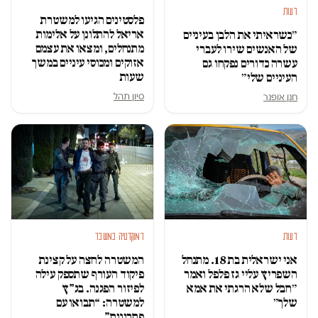
דעות
פלסטינים הגיעו למשטרת
אריאל להתלונן על אלימות
״כשראיתי את הלבן בעיניים
מתנחלים, ומצאו את עצמם
של האנשים שירו לעברי
אזוקים ומכוסי עיניים במשך
עשרה כדורים נפקחו גם
שעות
העיניים שלי״
סיון תהל
חנן אופנר
דעות
דמוקרטיה במשבר
אני ישראלית בת 18. מתנחל
המשטרה לחצה על קצינת
השפריץ עליי גז פלפל ואמר
פיקוד העורף שתספק עילה
״חבל שלא הרגתי את אמא
לפיזור הפגנה. בג”ץ
שלך״
למשטרה: “תבואו עם
פתרונות”