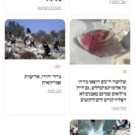
יעל רוזמרין
מערכת המקום
דעות
חם
טרור יהודי, אדישות
שלושה ח״כים הוצאו מדיון
אמריקאית
על אלימות מתנחלים. גם חייל
נדב תמיר
מילואים שנרגם באבנים לא
הצליח לגרום להם להקשיב
אילי פארי