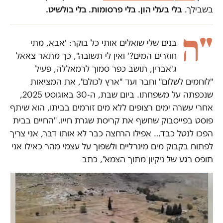
בשבילך.
בלי בעלי הון. בלי פרסומות. בלי בולשיט.
"ה
בנים שלי שואלים אותי כל בוקר: 'אבא, מתי
חוזרים המים?' ואין לי תשובה", כך מתאר צאאל
ג'אברין, תושב כפר סמוך לרמאללה, פעיל
"לוחמים לשלום" וחבר ועד "ארץ לכולם", את המציאות
שנכפתה על משפחתו. ביום שבת, ה-30 באוגוסט 2025,
אחרי עשרה ימים רצופים ללא מים זורמים בביתו, הוא שיתף
פוסט בפייסבוק שחשף את קריסת שגרת חייו.
"החיים בבית
הפכו לנטל כבד… אפילו הרחצה כבר לא אותו דבר, אני צריך
לפתוח בקבוק מים מינרליים ולשפוך על עצמי מהר כאילו אני
תופס רגע של ניקיון מתוך הצמא", כתב