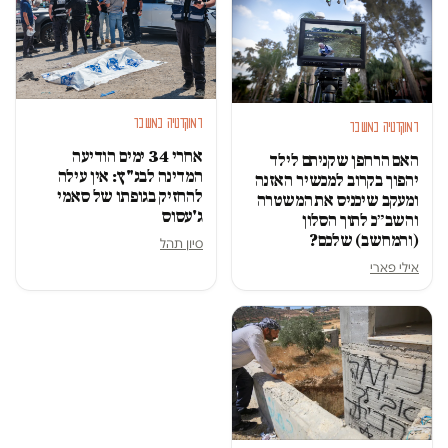
דמוקרטיה במשבר
דמוקרטיה במשבר
אחרי 34 ימים הודיעה
האם הרחפן שקניתם לילד
המדינה לבג"ץ: אין עילה
יהפוך בקרוב למכשיר האזנה
להחזיק בגופתו של סאמי
ומעקב שיכניס את המשטרה
ג'עסוס
והשב״כ לתוך הסלון
(והמחשב) שלכם?
סיון תהל
אילי פארי