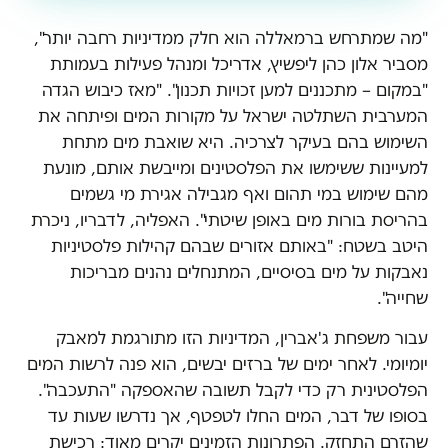
"מה שמתרחש ברמאללה הוא חלק ממדיניות רחבה יותר",
מסביר אלון כהן ליפשיץ, אדריכל ומנהל פעילות בעמותת
"במקום – מתכננים למען זכויות תכנון". "מאז כיבוש הגדה
המערבית השתלטה ישראל על מקורות המים ופיתחה את
השימוש בהם בעיקר לצרכיה. היא שואבת מים מתחת
למעיינות ששימשו את הפלסטינים ומייבשת אותם, מונעת
מהם שימוש במי תהום ואף מגבילה אגירת מי גשמים
בהריסת בורות מים באופן שיטתי". האפליה, לדבריו, ניכרת
היטב בשטח: "באותם אזורים שבהם קהילות פלסטיניות
נאבקות על מים בסיסיים, המתנחלים נהנים מבריכות
שחייה".
עבור משפחת ג'אברין, המדיניות הזו מתורגמת למאבק
יומיומי. לאחר ימים של ברזים יבשים, הוא פנה לרשות המים
הפלסטינית רק כדי לקבל תשובה שהאספקה "התעכבה".
בסופו של דבר, המים החלו לטפטף, אך נדרשו שעות עד
שהזרם התחזק. הפתרונות הזמינים יקרים מאוד: רכישת