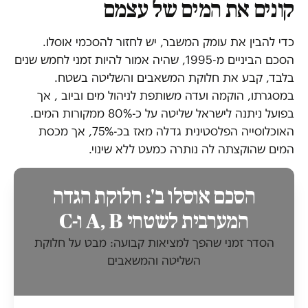
קונים את המים של עצמם
כדי להבין את עומק המשבר, יש לחזור להסכמי אוסלו.
הסכם הביניים מ-1995, שהיה אמור להיות זמני לחמש שנים
בלבד, קבע את חלוקת המשאבים והשליטה בשטח.
במסגרתו, הוקמה ועדה משותפת לניהול מים וביוב , אך
בפועל ניתנה לישראל שליטה על כ-80% ממקורות המים.
האוכלוסייה הפלסטינית גדלה מאז בכ-75%, אך מכסת
המים שהוקצתה לה נותרה כמעט ללא שינוי.
הסכם אוסלו ב': חלוקת הגדה
המערבית לשטחי A, B ו-C
הסדר זמני שהפך למציאות קבועה: מבט על חלוקת
השליטה והמשאבים