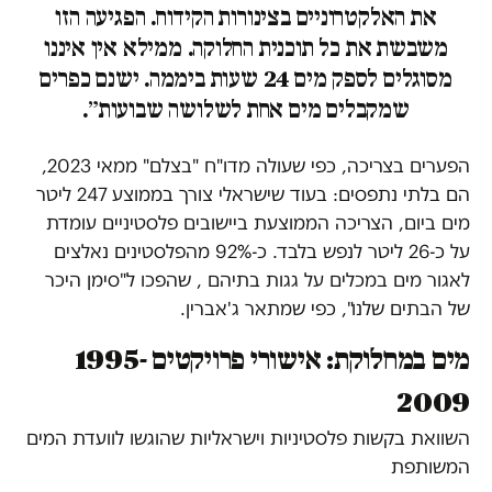
את האלקטרוניים בצינורות הקידוח. הפגיעה הזו
משבשת את כל תוכנית החלוקה. ממילא אין איננו
מסוגלים לספק מים 24 שעות ביממה. ישנם כפרים
שמקבלים מים אחת לשלושה שבועות״.
הפערים בצריכה, כפי שעולה מדו"ח "בצלם" ממאי 2023,
הם בלתי נתפסים: בעוד שישראלי צורך בממוצע 247 ליטר
מים ביום, הצריכה הממוצעת ביישובים פלסטיניים עומדת
על כ-26 ליטר לנפש בלבד. כ-92% מהפלסטינים נאלצים
לאגור מים במכלים על גגות בתיהם , שהפכו ל"סימן היכר
של הבתים שלנו", כפי שמתאר ג'אברין.
מים במחלוקת: אישורי פרויקטים 1995-
2009
השוואת בקשות פלסטיניות וישראליות שהוגשו לוועדת המים
המשותפת