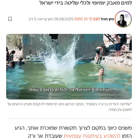
למים מאבק יומיומי ולכלי שליטה בידי ישראל
סיון תהל
·
·
05.09.2025
·
זמן קריאה 5 דק׳
המקום הכי חם בגיהנום
״שליטה יהודית ברורה בשטח״, מתוך סרטון גיוס תרומות להקמת מעיין הרועים על
חשבון עין סמיה
משנים כיוון! במקום לצרוך תקשורת שמוכרת אותך, הגיע
הזמן
להשקיע בעיתונות עצמאית
שעובדת אך ורק