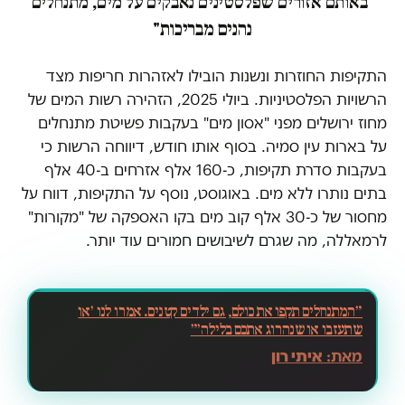
"באותם אזורים שפלסטינים נאבקים על מים, מתנחלים
נהנים מבריכות"
התקיפות החוזרות ונשנות הובילו לאזהרות חריפות מצד
הרשויות הפלסטיניות. ביולי 2025, הזהירה רשות המים של
מחוז ירושלים מפני "אסון מים" בעקבות פשיטת מתנחלים
על בארות עין סמיה. בסוף אותו חודש, דיווחה הרשות כי
בעקבות סדרת תקיפות, כ-160 אלף אזרחים ב-40 אלף
בתים נותרו ללא מים. באוגוסט, נוסף על התקיפות, דווח על
מחסור של כ-30 אלף קוב מים בקו האספקה של "מקורות"
לרמאללה, מה שגרם לשיבושים חמורים עוד יותר.
״המתנחלים תקפו את כולם, גם ילדים קטנים. אמרו לנו ׳או
שתעזבו או שנהרוג אתכם בלילה׳״
מאת:
איתי רון