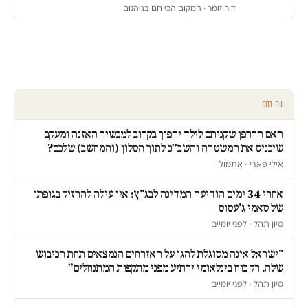
דור זומר
· המקום הכי חם בגיהנום
עוד בחם
האם הרחפן שקניתם לילד יהפוך בקרוב למכשיר האזנה ומעקב
שיכניס את המשטרה והשב״כ לתוך הסלון (והמחשב) שלכם?
אילי פארי · אתמול
אחרי 34 ימים הודיעה המדינה לבג"ץ: אין עילה להחזיק בגופתו
של סאמי ג'עסוס
סיון תהל · לפני יומיים
"ישראל אינה מסוגלת להגן על האזרחים הנמצאים תחת הכיבוש
שלה. רק כוח בינלאומי ירתיע מפני מתקפות המתנחלים״
סיון תהל · לפני יומיים