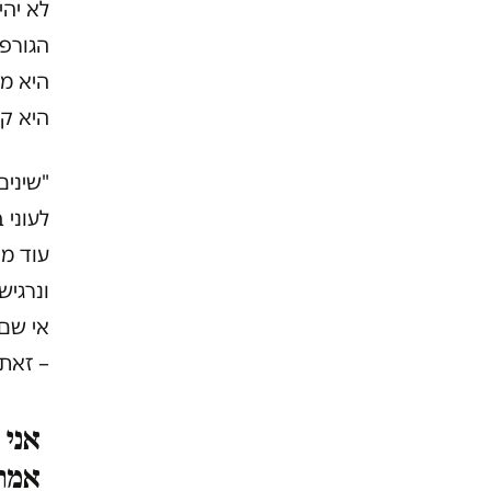
לא יה
הגורפ
היא מב
היא קו
"שינים
לעוני 
עוד מם
ונרגיש
אי שם 
– זאת
אני 
אמרת