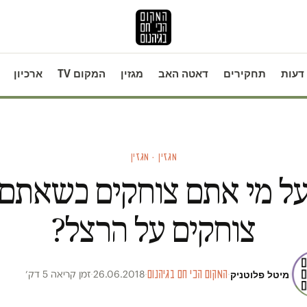
דעות
תחקירים
דאטה האב
מגזין
המקום TV
ארכיון
מגזין · מגזין
ל מי אתם צוחקים כשאתם
צוחקים על הרצל?
מיטל פלוטניק
·
המקום הכי חם בגיהנום
·
26.06.2018
·
זמן קריאה 5 דק׳