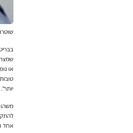
שוטרות
שמצחי
או גופ
טובות
יותר".
משהו 
להתקדם
אחד ו