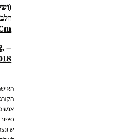
(ושי
הלב.
xCm
2,
— kereneubach (@kereneubach)
018
האישה
הקורב
אנשים
סיפורי
שיונצ