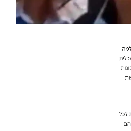
ר למה
כלית
ונות
ות
 לכל
הם