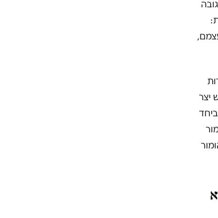
ובה
:
עצמם,
ות
ש יצר
ביחד
מור
ומור
א