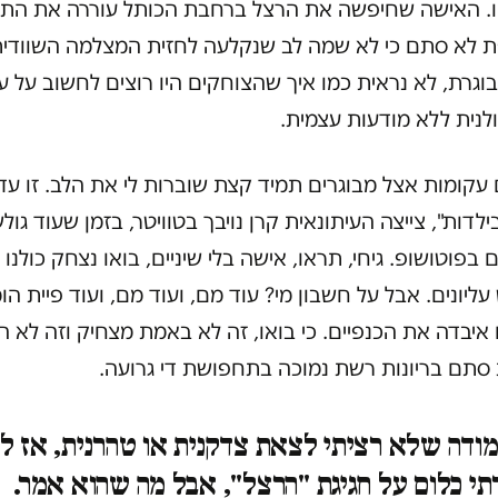
יו. האישה שחיפשה את הרצל ברחבת הכותל עוררה את התג
ת לא סתם כי לא שמה לב שנקלעה לחזית המצלמה השוודית
וגרת, לא נראית כמו איך שהצוחקים היו רוצים לחשוב על 
לנית ללא מודעות עצמית.
 עקומות אצל מבוגרים תמיד קצת שוברות לי את הלב. זו עד
בילדות", צייצה העיתונאית קרן נויבך בטוויטר, בזמן שעוד גול
 בפוטושופ. גיחי, תראו, אישה בלי שיניים, בואו נצחק כולנו 
 עליונים. אבל על חשבון מי? עוד מם, ועוד מם, ועוד פיית הו
איבדה את הכנפיים. כי בואו, זה לא באמת מצחיק וזה לא ה
 סתם בריונות רשת נמוכה בתחפושת די גרועה.
מודה שלא רציתי לצאת צדקנית או טהרנית, אז ל
י כלום על חגיגת "הרצל", אבל מה שהוא אמר.