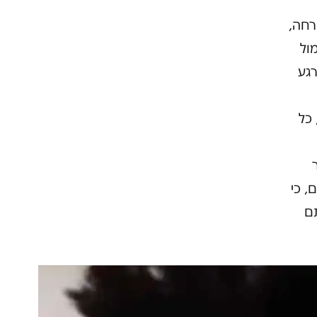
רחה,
ול
 בורג ברחבת הכותל ב- 2013. ברגע
 כל
, כי
תם