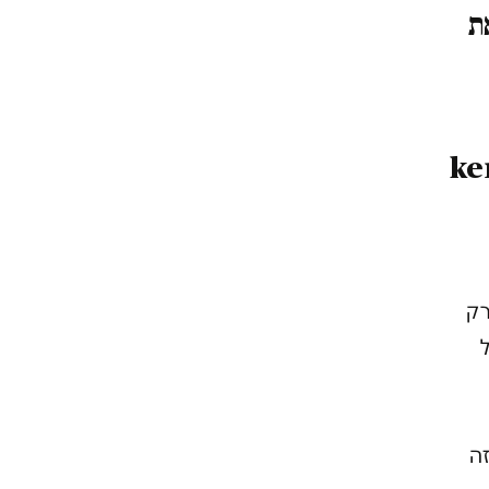
ת
רק
זה