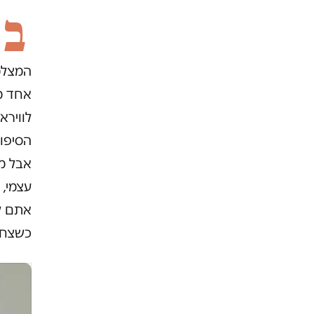
ב
אחד מ
לווירא
הסיפור
אבל מה
עצמי, 
אתם ל
כשצחק