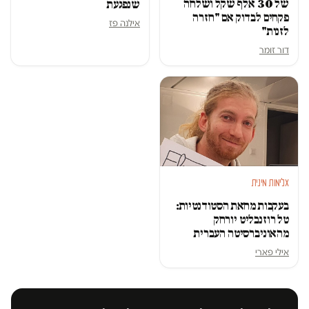
של 30 אלף שקל ושלחה
שנפגעת
פקחים לבדוק אם "חזרה
אילנה פז
לזנות"
דור זומר
אלימות מינית
בעקבות מחאת הסטודנטיות:
טל רוזנבליט יורחק
מהאוניברסיטה העברית
אילי פארי