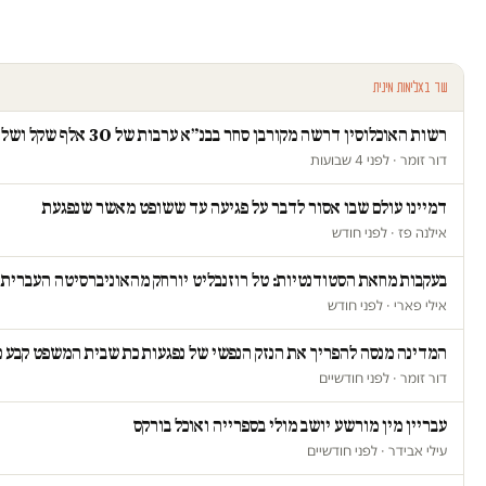
עוד באלימות מינית
רשות האוכלוסין דרשה מקורבן סחר בבנ״א ערבות של 30 אלף שקל ושלחה פקחים לבדוק אם "חזרה לזנות"
דור זומר · לפני 4 שבועות
דמיינו עולם שבו אסור לדבר על פגיעה עד ששופט מאשר שנפגעת
אילנה פז · לפני חודש
בעקבות מחאת הסטודנטיות: טל רוזנבליט יורחק מהאוניברסיטה העברית
אילי פארי · לפני חודש
המדינה מנסה להפריך את הנזק הנפשי של נפגעות כת שבית המשפט קבע כ
דור זומר · לפני חודשיים
עבריין מין מורשע יושב מולי בספרייה ואוכל בורקס
עילי אבידר · לפני חודשיים