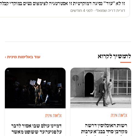
זו לא ״עוד״ נסיגה דמוקרטית זו אסטרטגיה לצימצום נשים במוקדי קבלת
דורית דריה שמואלי · לפני 4 חודשים
להמשיך לקרוא
עוד באלימות מינית ›
אלימות מינית
אלימות מינית
רשות האוכלוסין דרשה
דמיינו עולם שבו אסור לדבר
מקורבן סחר בבנ״א ערבות
על פגיעה עד ששופט מאשר