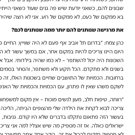
שבונים להם, כשאני יודעת שיש פה גנים שעוד כשאני הייתי 
בא ממקום של כעס, לא ממקום של רוע. אני לא רוצה שיהיה
את מרגישה שנותנים להם יותר ממה שנותנים לכם?
כהן צמח: "בדרום תל אביב אף פעם לא היה שווייץ. החיים 
היום היינו צריכים להיות במקום אחר, אם במשך עשור לא ה
השכונות היה יכול להשתפר – לא כמו שהיה בילדותי. אבל 
בשנים ולא מתקדם. הכל תקוע ולא משתפר, והסחר בסמים, ו
ברחובות. הכמויות של התושבים שחיים בשכונות האלו, זה מ
לשקם משהו שאין לו פתרון, עם הכמויות והכמויות של האנ
"רווחה, טיפות חלב, מעון לנשים מוכות – אין מקום למשפחות ש
צריכה לבוא לקחת את הילדה שלי מהצופים הביתה, הליכה ש
בעשור הזה פתאום נתקלנו בדברים שלא היו קודם. גניבות, ה
ישראלים כאלה. אז זה מספיק מה שיש אצלי! למה אני צריכה
לא מספיק חזקים להכיל את זה. בוקר אחד אתה מתעורר ורו