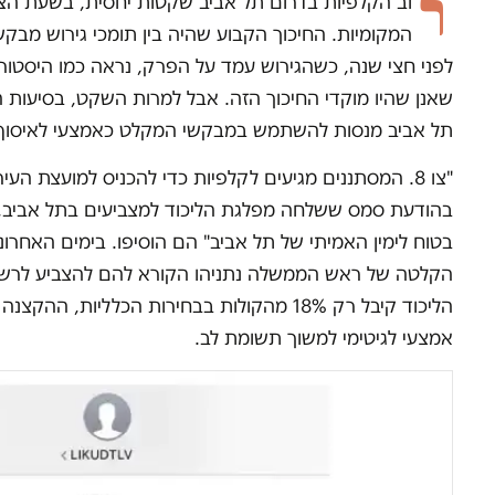
ר
וב הקלפיות בדרום תל אביב שקטות יחסית, בשעת הצה
המקומיות. החיכוך הקבוע שהיה בין תומכי גירוש מבק
לפני חצי שנה, כשהגירוש עמד על הפרק, נראה כמו היסטורי
שאנן שהיו מוקדי החיכוך הזה. אבל למרות השקט, בסיעות ה
תל אביב מנסות להשתמש במבקשי המקלט כאמצעי לאיסוף 
"צו 8. המסתננים מגיעים לקלפיות כדי להכניס למועצת הע
בהודעת סמס ששלחה מפלגת הליכוד למצביעים בתל אביב, 
בטוח לימין האמיתי של תל אביב" הם הוסיפו. בימים האחרונ
הקלטה של ראש הממשלה נתניהו הקורא להם להצביע לרשימ
הליכוד קיבל רק 18% מהקולות בבחירות הכלליות,
אמצעי לגיטימי למשוך תשומת לב.