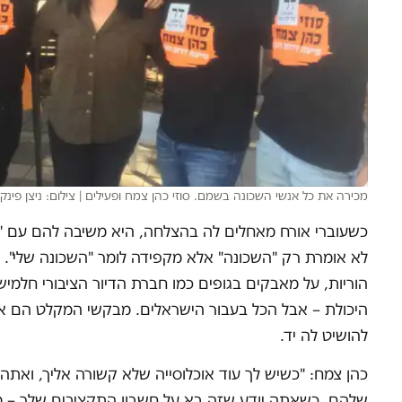
מכירה את כל אנשי השכונה בשמם. סוזי כהן צמח ופעילים
|
צילום: ניצן פינקו
כשעוברי אורח מאחלים לה בהצלחה, היא משיבה להם עם "ב
לא אומרת רק "השכונה" אלא מקפידה לומר "השכונה שלי".
הוריות, על מאבקים בגופים כמו חברת הדיור הציבורי חלמיש 
היכולת – אבל הכל בעבור הישראלים. מבקשי המקלט הם או
להושיט לה יד.
כהן צמח: "כשיש לך עוד אוכלוסייה שלא קשורה אליך, ואת
שלהם, כשאתה יודע שזה בא על חשבון התקציבים שלך – 