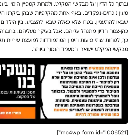
ובתוך כל הדיון על מבקשי המקלט, ולמרות קמפיין הימין ב
מעין נוכחים-נפקדים. באף אחת מהקלפיות שבהן ביקרנו הי
שבאו להתעניין, בטח שלא כאלה שבאו להצביע. בין הילדים 
כהן-צמח הדיון מתנהל עליהם, אבל בעיקר מעליהם. בחבר
כך, לפחות שתי סיעות הימין המתמודדות למועצת עיריית תל 
מבקשי המקלט יישארו המעמד הנמוך ביותר.
[mc4wp_form id="1006521"]