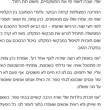
שלי. שברו לשפי פז את המשקפיים. פשוט תת רמה".
המריבה המצולמת קרתה הבוקר. גלעדי הסתובב בין הקלפיו
שפי פז, עמדו מולו עם מגאפונים. כהן צמח, פז ושאר תומכי
לפני חצי שנה הרגישו שניצחו – הם הביאו לסיכול ההסכם ע
הממשלה תתחיל לגרש את מבקשי המקלט. מאז לא קרה כלום,
שום תוכנית לטיפול במבקשי המקלט. סיכול ההסכם עם האו"
במקרה הטוב.
"אני באמת לא רוצה שיהיה לאף אחד רע", אומרת כהן צמח, 
זה מתסכל אותי. אני גדלתי בשכונות, צמחתי מהשכונות האל
עליי, של רחמים. גם לנו היו חיים לא פשוטים. אף פעם לא רא
עזר ונגנים שנכנסו לבתי ספר. זה כאילו אנחנו אנשים שאסור
על מה ששלנו.
"אני זוכרת בילדות שלי שהיו הרבה קשיים בבתי ספר. כשאני 
מי שייתן ולא ראית אנשים שעמדו בתור לעזור לנו. כל הפעי