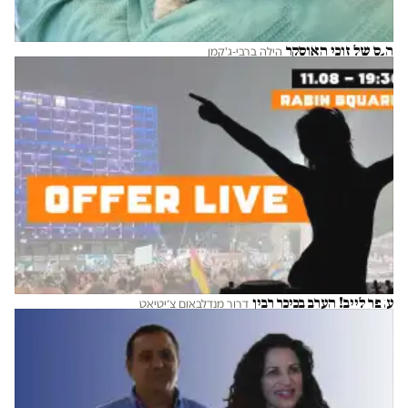
הנס של זוכי האוסקר
הילה ברבי-ג'קמן
עופר לייב! הערב בכיכר רבין
דרור מנדלבאום צ׳יטיאט