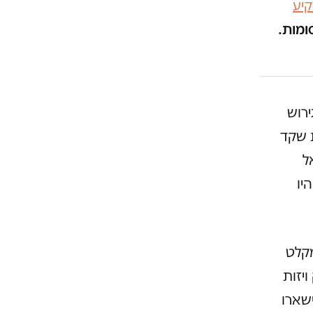
יע
ומות.
ירוש
 שקד
ל
יו
קלט
יזות
שארו