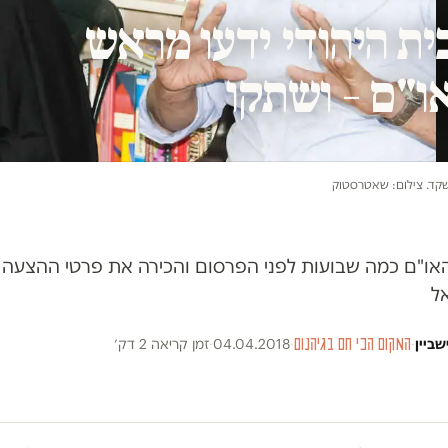
ית היהודי ידעו מראש
ו"ם – ושתקו
שקד. צילום: שאטרסטוק
האו"ם כמה שבועות לפני הפרסום והכירה את פרטי ההצעה
ל
שביין
·
המקום הכי חם בגיהנום
·
04.04.2018
·
זמן קריאה 2 דק׳