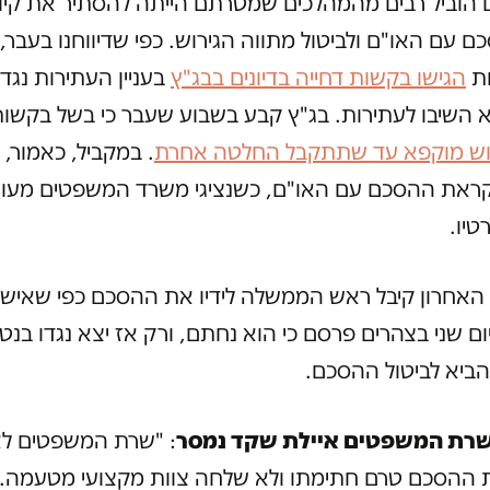
הוביל רבים מהמהלכים שמטרתם הייתה להסתיר את קיו
ם עם האו"ם ולביטול מתווה הגירוש. כפי שדיווחנו בעבר, נ
ות
הגישו בקשות דחייה בדיונים בבג"ץ
בעניין העתירות נגד 
א השיבו לעתירות. בג"ץ קבע בשבוע שעבר כי בשל בקשו
וש מוקפא עד שתתקבל החלטה אחרת
. במקביל, כאמור, 
לקראת ההסכם עם האו"ם, כשנציגי משרד המשפטים מעורב
טיו.
 האחרון קיבל ראש הממשלה לידיו את ההסכם כפי שאישר
ום שני בצהרים פרסם כי הוא נחתם, ורק אז יצא נגדו בנט
ביא לביטול ההסכם.
רת המשפטים איילת שקד נמסר
: "שרת המשפטים לא
 ההסכם טרם חתימתו ולא שלחה צוות מקצועי מטעמה.