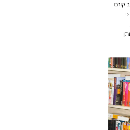
יקורם
כי
תן