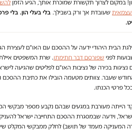
ון! במקום לצרוך תקשורת שמוכרת אותך, הגיע הזמן
להשק
 עצמאית
שעובדת אך ורק בשבילך.
בלי בעלי הון. בלי פרס
ט.
גת הבית היהודי ידעה על ההסכם עם האו"ם לעצירת הג
ועות לפני
שפורסם דבר חתימתו
. שרת המשפטים איילת
נציגות בכירה של נציבות האו"ם לפליטים שהגיעה לישרא
ודש שעבר. צוותים מטעמה הובילו את כתיבת ההסכם וה
כל פרטי הכנתו.
 הייתה מעורבת במגעים שבהם נקבע מספר מבקשי המ
שראל, וידעה שבמסגרת ההסכם התחייבה ישראל להעניק ו
אשרה המעניקה מעמד של תושב) לחלק ממבקשי המקלט שיי