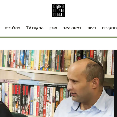
תחקירים
דעות
דאטה האב
מגזין
המקום TV
ניוזלטרים