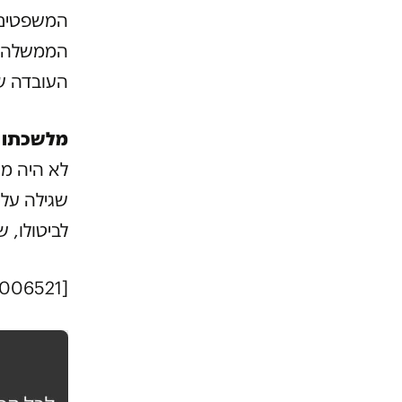
המשפטים 
הממשלה. 
העובדה ש
מלשכתו ש
לא היה מע
שגילה עלי
לביטולו, 
[mc4wp_form id="1006521"]