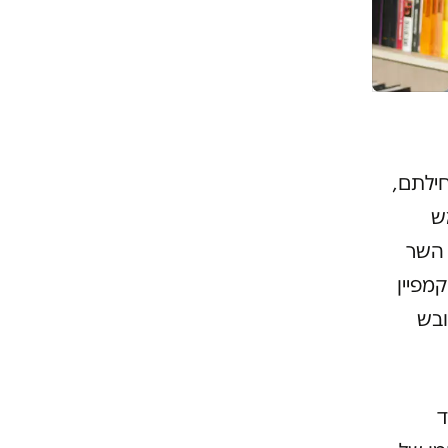
ילתם,
ש
 השר
מפיין
ובש
ד