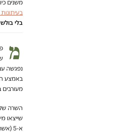
משנים כיו
בעיתונות
בלי בולשי
מ
פל
שב
נפגשה עם 
באמצע הח
מעורבים ב
השרה שקד
שייצאו מי
א-5 (