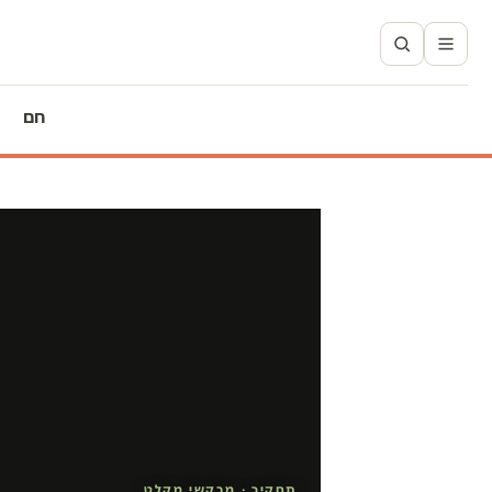
חם
תחקיר · מבקשי מקלט