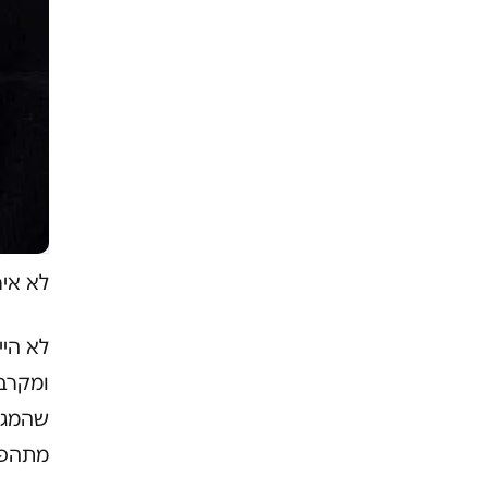
לא איר
לא היי
ומקרב 
שהמגע 
מתהפכ