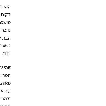
הוא ה
דקות ה
מושכת,
נדבר ב
הבת של
לשעבר.
יחד".
מאוהבת
שהיא כ
נלהבת