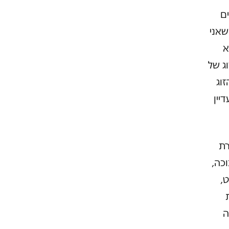
ם
שאני
א
ג של
וג
יין
 ביולי 2013 במסגרת
2, בזוגיות סבוכה,
ט,
ה