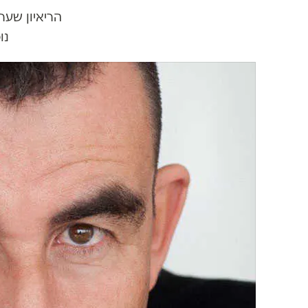
הריאיון שער
נו