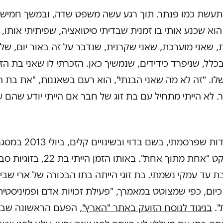
תעשת כמו פנתר. תוך רגע עשה משפט שדה, ובמשך חמישי
וא שכנע אותי בו זמנית שבדיתי סיטואציה, שפיתיתי אותו, 
 שאני מוערכת, שאני שקרנית, שנדבר על זה באור יום, של
כלל, שניפרד כידידים, שנמשיך כאן. הזכרתי לו שאני בת הזו
ו. "זה לא מה שאני הבנתי", הוא רעם בשאננות, "את בת הז
 לא הייתי מתחיל עם בת זוג של חבר אם הייתי יודע שהם עד
זוהי עדות שפרסמתי, בשם בדוי ובשינויים קלים,
הפרויקט "אחת מתוך אחת". באותו הזמן הייתי בת 2
 עד עמקי נשמתי. בת זוגי הייתה בתו הבכורה של ארי שבי
יום, כפי שמצוטט במאמרך, "פעילת זכויות אדם ופמיניסטית
".
בניגוד לנוסח הזועק באתר "הארץ",
הפעם הראשונה שב