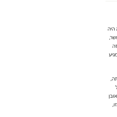
 היה
שר,
זה
גיע
ה,
ובן
ו,