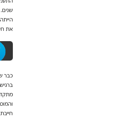
התעמתה
שנים.
הייתה
את חיי
כבר שש
ברגישו
מתקדמ
והמוסר
חייבת