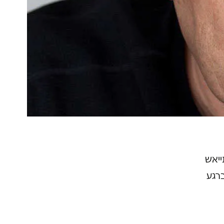
ייאש
ברגע