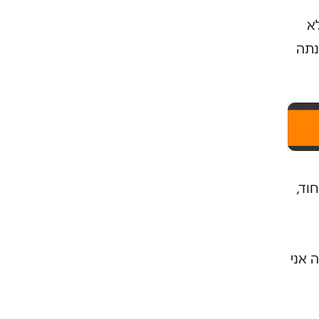
א
נתה
וד,
 אני