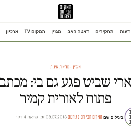
דעות
תחקירים
דאטה האב
מגזין
המקום TV
ארכיון
מגזין · אלימות מינית
רי שביט פגע גם בי: מכתב
פתוח לאורית קמיר
בעילום שם
·
המקום הכי חם בגיהנום
·
08.07.2018
·
זמן קריאה 4 דק׳