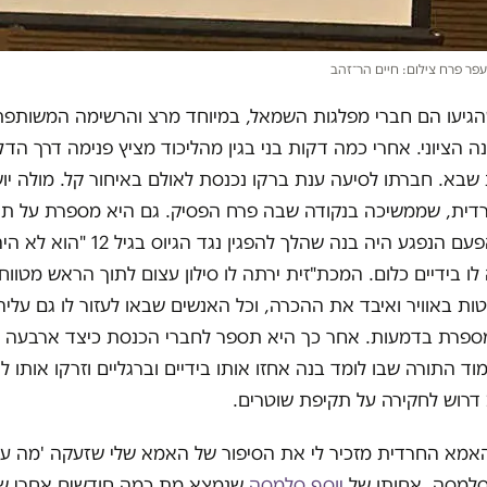
עפר פרח צילום: חיים הר־זהב
הגיעו הם חברי מפלגות השמאל, במיוחד מרצ והרשימה המשותפת
 הציוני. אחרי כמה דקות בני בגין מהליכוד מציץ פנימה דרך הדל
 שבא. חברתו לסיעה ענת ברקו נכנסת לאולם באיחור קל. מולה יו
חרדית, שממשיכה בנקודה שבה פרח הפסיק. גם היא מספרת על ת
אלימות, כשהפעם הנפגע היה בנה שהלך להפגי
לו בידיים כלום. המכת"זית ירתה לו סילון עצום לתוך הראש מטווח
ת באוויר ואיבד את ההכרה, וכל האנשים שבאו לעזור לו גם עלי
מספרת בדמעות. אחר כך היא תספר לחברי הכנסת כיצד ארבעה 
ד התורה שבו לומד בנה אחזו אותו בידיים וברגליים וזרקו אותו לת
דרוש לחקירה על תקיפת שוטרים.
אמא החרדית מזכיר לי את הסיפור של האמא שלי שזעקה 'מה עשי
סלמסה, אחותו של
יוסף סלמסה
שנמצא מת כמה חודשים אחרי ש