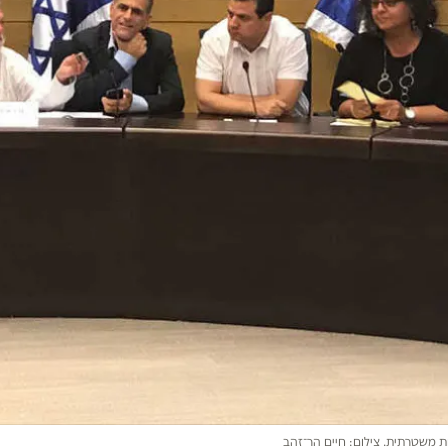
ת משטרתית. צילום: חיים הר־זהב