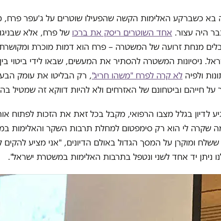
ה בא כשברקע האלימות הקשה שהפעילו שוטרים על ג'עפר פרח, מ
בר היה עצור.
אחד השוטרים ריסק את ברכו
של פרח, אלא שבניגוד
לים מנחת זרועה של המשטרה – פרח הוא דמות מוכרת ומקושרת
ראל. ניסיונות המשטרה להסתיר את המעשים, שבאו לידי ביטוי בי
נות ולפיה
לא קרה לפרח "משהו חריג"
, רק הבליטו את עומק הבעי
על חייהם וביטחונם של האזרחים ולא להיות דווקא זה שמטיל בהם
ע לדיון בגלל מצבו הרפואי, מקבל בכל זאת את הזכות לפתוח אות
 שקרה לי הוא רק סימפטום למחלת תרבות השקר והאלימות במש
ששלח ומוקרן על המסך הגדול באולם הדיונים, "אני מציע להקים ק
ו ניתן יד אחד לשני ונטפל בתרבות האלימות במשטרת ישראל".