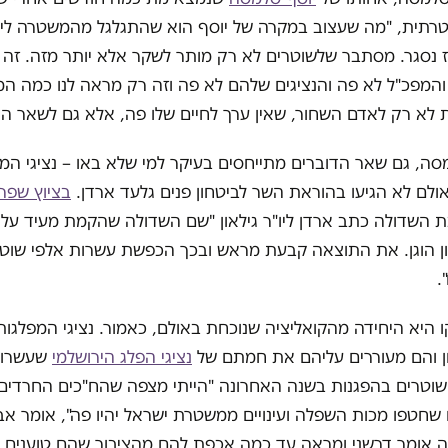
רתית, "מה שעצוב במקרה של יוסף הוא שהתגלגל מהמשטרה לי
ז נסגר. מסתבר שלשוטרים לא רק מותר לשקר אלא יותר מזה. זה ב
 והמפכ"ל לא פה והנציגים שלהם לא פה וזה רק מראה לנו כמה ה
לא רק לאדם השחור, שאין ערך לחיים שלו פה, אלא גם לשאר הי
סה, גם שאר הדוברים מתייחסים בעיקר למי שלא באו – נציגי ה
, אולם לא הגיעו בהוראת השר לביטחון פנים גלעד ארדן.
בציוץ שפר
 השדולה כתב ארדן ליו"ר גילאון "שם השדולה שהקמת מעיד על
ון הוגן. את התוצאה קבעת מראש ובכך הכפשת עשרות אלפי שוטר
.
 היא היחידה מהקואליציה שנוכחת באולם, כאמור. נציגי המפלגות
ון והם מעוררים עליהם את חמתם של
נציגי הפלג הירושלמי
שעשרות
 שוטרים בהפגנות בשנה האחרונה "הייתי מצפה שהח"כים החרדים
שחטפו מכות השפלה ועינויים ממשטרת ישראל יהיו פה", אומר א
זה אומר דרשני ומראה עד כמה אכפת להם מהציבור שהם טוענים 