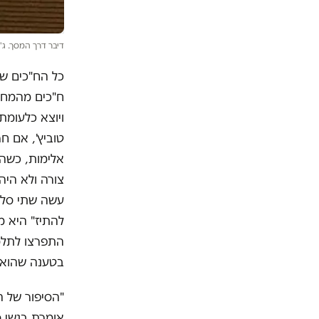
דיבר דרך המסך. ג'
כל הח"כים ש
ח"כים מהמחנה
ויוצא כלעומת
טוביץ', אם 
צורה ולא היה 
עשה שתי סלטו
להתיז" היא 
התפרצו לתלמו
בטענה שהוא 
"הסיפור של ה
אומרת בנשי 