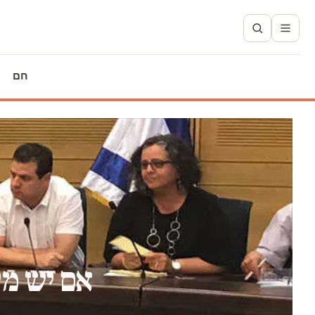
חם
אם יש מי