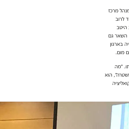
נהל מרכז
 לרוב
 היטב
ן השאר גם
ה בארגון
 מום.
ו. "מה
טרה", הוא
ואליציה