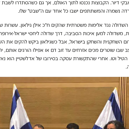
בקי דיור. הקבוצות נכנסו לתוך האולם, אך גם כשהסתדרו לשבת ל
דה נשמרה והמשתתפים ישבו כל אחד עם ה"שבט" שלו.
 השדולה נגד אלימות משטרתית שהקים ח"כ אילן גילאון. עשרות ש
, משדולה למען איכות הסביבה, דרך שדולה ליחסי ישראל-אירופה
ום השחקנית והשחקן בישראל, אבל כשגילאון ביקש להקים את הש
שבו שוטרים מכים אזרחים עד זוב דם או אפילו הורגים אותם, יו
ן הטיל וטו. אחרי שהתקשורת עסקה בסירובו של אדלשטיין הוא נאל
.