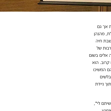
 אך גם
ת, מהנהן
שבת חיה
רבות של
ן נגד הגיוס בגיל 12 "הוא לא היה אלים בשום
 קרוב. הוא
הם המשיכו
בלשים
וך ניידת
תם לי'",
נפגע