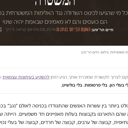
המשטרה
 מי שהגיעו לכינוס השדולה נגד האלימות המשטרתית בכ
הם כועסים והם לא מאמינים שבאמת יהיה שינוי
חיים הר־זהב
·
המקום הכי חם בגיהנום
·
04.06.2018
·
זמן קריאה 5 דק׳
ת משטרתית. צילום: חיים הר־זהב
מקום לצרוך תקשורת שמוכרת אותך, הגיע הזמן
להשקיע בעיתונות עצמאית
שע
י בעלי הון. בלי פרסומות. בלי בולשיט.
לט ביותר בין עשרות האנשים שהתגודדו בכניסה לאולם "נגב" בכ
שהם התארגנו בקבוצות בעלות מאפיינים חד משמעיים. הייתה ש
יופית, קבוצה של ערבים, קבוצה של חרדים, קבוצה של בעלי נכויו