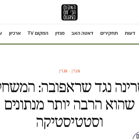
דעות
תחקירים
דאטה האב
מגזין
המקום TV
ארכיון
ע
מגזין · מגזין
רינה נגד שראפובה: המשחק
שהוא הרבה יותר מנתונים
וסטטיסטיקה