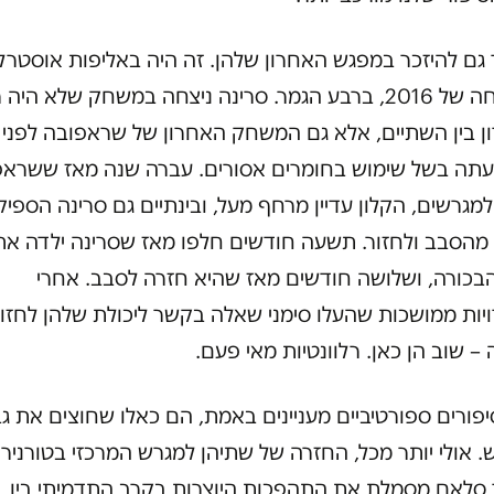
גם להיזכר במפגש האחרון שלהן. זה היה באליפות אוסטרל
הפתוחה של 2016, ברבע הגמר. סרינה ניצחה במשחק שלא היה
ן בין השתיים, אלא גם המשחק האחרון של שראפובה לפני
תה בשל שימוש בחומרים אסורים. עברה שנה מאז ששראפ
מגרשים, הקלון עדיין מרחף מעל, ובינתיים גם סרינה הספי
מהסבב ולחזור. תשעה חודשים חלפו מאז שסרינה ילדה את
בכורה, ושלושה חודשים מאז שהיא חזרה לסבב. אחרי
יות ממושכות שהעלו סימני שאלה בקשר ליכולת שלהן לחזו
– שוב הן כאן. רלוונטיות מאי פעם.
פורים ספורטיביים מעניינים באמת, הם כאלו שחוצים את גב
 אולי יותר מכל, החזרה של שתיהן למגרש המרכזי בטורניר
 סלאם מסמלת את התהפכות היוצרות בקרב התדמיתי בין