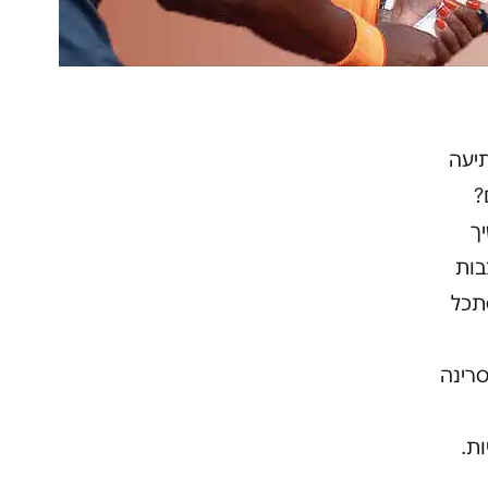
יעה
?
ך
בות
תכל
סרינה
ת.