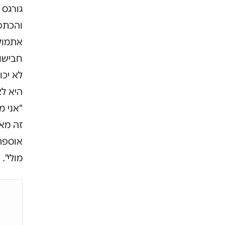
גורגס 
והכתפ
אתמול 
חבישות
לא יכו
היא ל
"אני מ
זה מא
אוספת 
מולי".