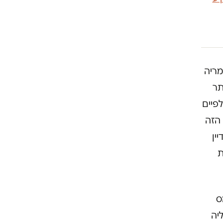
 במספר בין מריה
תר
פיים
 הזה
ין
ת
יליאמס
יה