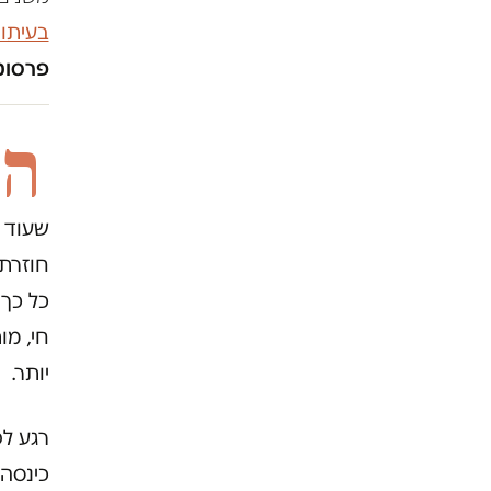
בעיתו
פרסומו
ה
שעוד נ
חוזרת 
כל כך 
חי, מו
יותר.
כינסה