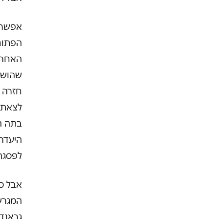
אפשר 
האחרו
שהושע
חזרה ל
לצאת 
בתה ה
היעדרו
לפסגה 
אבל סי
המגרש.
גראנד