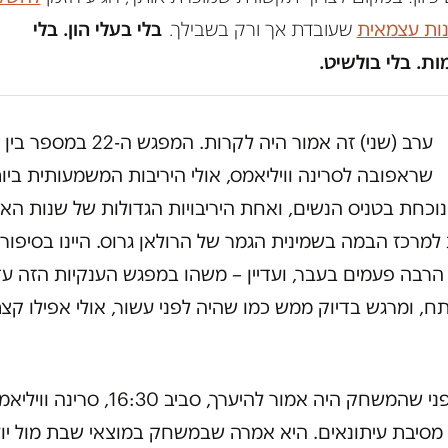
נות עצמאית
שעובדת אך ורק בשבילך.
בלי בעלי הון. בלי
ת. בלי בולשיט.
ערב (שני) זה אמור היה לקרות. המפגש ה-22
שראפובה לסרינה וויליאמס, אולי היריבות המשמעותית ביו
וכחת בטניס הנשים, ואחת היריבויות הגדולות של שנות האל
למרכז הבמה בשמינית הגמר של הרולאן גרוס. היינו בסיפור
הרבה פעמים בעבר, ועדיין – משהו במפגש הענקיות הזה עדי
תח, ומרגש בדיוק ממש כמו שהיה לפני עשור, אולי אפילו קצ
רגע לפני שהמשחק היה אמור להיערך, סביב 16:30, סרינה וו
 מסיבת עיתונאים. היא אמרה שבמשחק במוצאי שבת מול יול