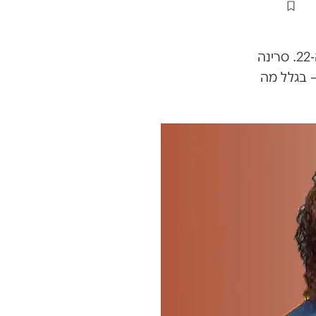
השתיים שהן הפנים של הטניס המקצועני היו אמורות להיפגש, בפעם ה-22. סרינה
ות – בגלל מה