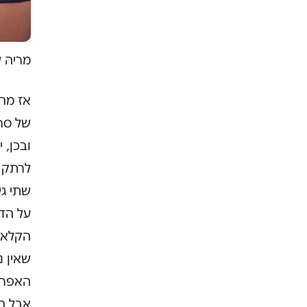
מריה ש
אז מה 
של סר
ובכן,
י
לרתק מ
שתי גי
על הד
הקלאסי
שאין 
האפרו
אבל הס