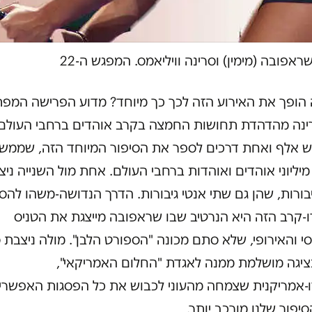
ראפובה (מימין) וסרינה וויליאמס. המפגש ה-22
הופך את האירוע הזה לכך כך מיוחד?
מדוע הפרישה המפת
ינה מהדהדת תחושות החמצה בקרב אוהדים ברחבי העולם
ש אלף ואחת דרכים לספר את הסיפור המיוחד הזה, שממשי
יליוני אוהדים ואוהדות ברחבי העולם. אחת מול השנייה ניצ
בורות, שהן גם שתי אנטי גיבורות. הדרך הנדושה-משהו להס
ו-קרב הזה היא הנרטיב שבו שראפובה מייצגת את הטניס
 והאירופי, שלא סתם מכונה "הספורט הלבן". מולה ניצבת 
נציגה מושלמת ממנה לאגדת "החלום האמריקאי",
-אמריקנית שצמחה מהעוני לכבוש את כל הפסגות האפשריו
יפור שלנו מורכב יותר.