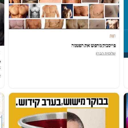
דעות
פייסבוק מחפש את הפטמה
א
שלומית הברון
6
ש