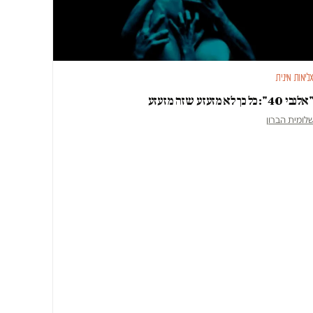
לימות מינית
לנבי 40": כל כך לא מזעזע שזה מזעזע
לומית הברון