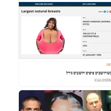
עות
שחושבים ציצים חושבים גודל
לומית הברון