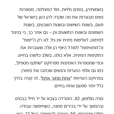
בשמותיהן, בפנים גלויות, מול המצלמה, מספרות
נשים מבוגרות את מה שקרה להן כאן בישראל של
פעם, בשנות השישים ובשנות השבעים, בשנות
השמונים ובשנות התשעים וכן – גם אחר כך, כי בניגוד
למיתוס, לאלימות מינית אין גיל. לא רק ה"יפות"
וה"מתאימות" למודל היופי הן אלה שעוברות את
התקיפות המינית, אלא כולנו, בשלב כלשהו בחיינו.
וכפי שמספרות האמיצות מפרויקט "שתקנו מספיק",
כמו גם אלפי הנערות והנשים שכתבו את סיפורן
בפרויקט העדויות "
אחת מתוך אחת
", זה קורה בדרך
כלל יותר מפעם אחת בחיים.
טניה סולומון, 62, הוטרדה בצבא על יד חייל בבסיס
ובהמשך על ידי בכירים ממנה, כשחיפשה עבודה.
סילבי שטרסמן, 56, נאנסה לראשונה בגיל 13. היא