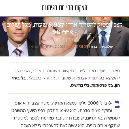
טור דעה · אלימות מינית
קצב הפסיק להטריד אחרי 8,937 שעות, מגל ושלום
– אחרי 96
סילבן. שלום
שלומית הברון
·
·
21.12.2015
·
זמן קריאה 4 דק׳
המקום הכי חם בגיהנום
משנים כיוון! במקום לצרוך תקשורת שמוכרת אותך, הגיע הזמן
להשקיע בעיתונות עצמאית
שעובדת אך ורק בשבילך.
בלי בעלי
הון. בלי פרסומות. בלי בולשיט.
ב
-8 ביולי 2006 גילינו שנשיא המדינה, משה קצב, הוא אנס
ותוקף מינית סדרתי. הוא עצמו התלונן בפני היועץ המשפטי
לממשלה באותו יום, שעובדת לשעבר מאיימת לספר למשטרה
שתקף אותה מינית. הוא עשה זאת להערכתי כי לא העלה