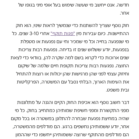
חדשה. אנס ייחשב מי שעשה שימוש בעל אופי מיני בגופו של
אחר.
חוק נוסף שצריך להשתנות כדי שנמשיך לראות שינוי, הוא חוק
ההתיישנות. כיום עבירות מין
"פגות תוקף"
אחרי 3-10 שנים. כל
מי שנפגעה בחייה וכל מי שמכיר וחי עם נפגעות או מטפלת
בנפגעות, יודע ששלוש שנים זו בדיחה. נפגעות רבות צריכות
שנים ארוכות כדי לקרוא בשם למה שקרה להן, בוודאי כדי לצאת
החוצה. נפגעות רבות צריכות תקופת חיים שלמה של שיקום
וחיזוק עצמי לפני שהן מרגישות שהן יכולות או רוצות להתחיל
את העימות הארוך, הבלתי נסבל עם המשטרה, הפרקליטות
ובית משפט.
דבר חשוב נוסף הוא אכיפת החוק הקיים והגנה על מתלוננות
מפני התקשורת ומפני חשיפת שמותיהן כמתחייב בחוק. כל מי
שהיה במחיצת נפגעת שבחרה להתלונן במשטרה או בכל מקום
אחר, יודע ששמותיהן נחשפים ברגע. הם מודלפים מהמשטרה,
הם מודלפים מהתוקף שרוצה ששמותיהן ייחשפו כדי שההמון