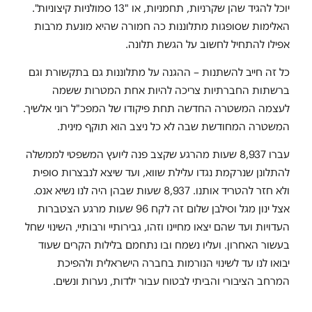
יוכל להגיד שהן שקרניות, תחמניות, או "13 סמולניות קיצוניות".
האלימות שסופגות מתלוננות כה חמורה שהיא מונעת מרבות
אפילו להתחיל לחשוב על הגשת תלונה.
כל זה חייב להשתנות – ההגנה על מתלוננות גם בתקשורת וגם
ברשתות החברתיות צריכה להיות אחת המטרות ששמה
לעצמה המשטרה החדשה תחת פיקודו של המפכ"ל רוני אלשיך.
המשטרה המחודשת שבה לא כל ניצב הוא תוקף מינית.
עברו 8,937 שעות מהרגע שקצב פנה ליועץ המשפטי לממשלה
להתלונן שנרקמת נגדו עלילת שווא, ועד שיצא לנבצרות סופית
ולא חזר להטריד אותנו. 8,937 שעות שבהן היה לנו נשיא אנס.
אצל ינון מגל וסילבן שלום זה לקח 96 שעות מרגע הצטברות
העדויות ועד שהם יצאו מחיינו וזהו, גבירותיי ורבותיי, השינוי שחל
בעשור האחרון. ועליו נשמח ובו נתחמם בלילות הקרים שעוד
יבואו לנו עד לשינוי הנורמות בחברה הישראלית ולהפיכת
המרחב הציבורי והביתי לבטוח עבור ילדות, נערות ונשים.