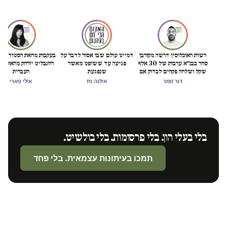
רשות האוכלוסין דרשה מקורבן
דמיינו עולם שבו אסור לדבר על
בעקבות מחאת הסטודנטיו
סחר בבנ״א ערבות של 30 אלף
פגיעה עד ששופט מאשר
רוזנבליט יורחק מהאוניבר
שקל ושלחה פקחים לבדוק אם
שנפגעת
העברית
"חזרה לזנות"
דור זומר
אילנה פז
אילי פארי
בלי בעלי הון. בלי פרסומות. בלי בולשיט.
תמכו בעיתונות עצמאית. בלי פחד