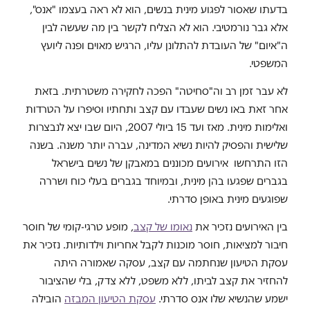
בדעתו שאסור לפגוע מינית בנשים, הוא לא ראה בעצמו "אנס",
אלא גבר נורמטיבי. הוא לא הצליח לקשר בין מה שעשה לבין
ה"איום" של העובדת להתלונן עליו, הרגיש מאוים ופנה ליועץ
המשפטי.
לא עבר זמן רב וה"סחיטה" הפכה לחקירה משטרתית. בזאת
אחר זאת באו נשים שעבדו עם קצב ותחתיו וסיפרו על הטרדות
ואלימות מינית. מאז ועד 15 ביולי 2007, היום שבו יצא לנבצרות
שלישית והפסיק להיות נשיא המדינה, עברה יותר משנה. בשנה
הזו התרחשו אירועים מכוננים במאבקן של נשים בישראל
בגברים שפגעו בהן מינית, ובמיוחד בגברים בעלי כוח ושררה
שפוגעים מינית באופן סדרתי.
בין האירועים נזכיר את
נאומו של קצב
, מופע טרגי-קומי של חוסר
חיבור למציאות, חוסר מוכנות לקבל אחריות וילדותיות. נזכיר את
עסקת הטיעון שנחתמה עם קצב, עסקה שאמורה היתה
להחזיר את קצב לביתו, ללא משפט, ללא צדק, בלי שהציבור
ישמע שהנשיא שלו אנס סדרתי.
עסקת הטיעון המבזה
הובילה