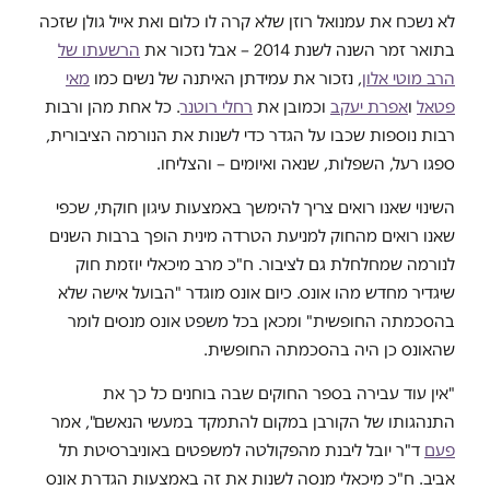
לא נשכח את עמנואל רוזן שלא קרה לו כלום ואת אייל גולן שזכה
בתואר זמר השנה לשנת 2014 – אבל נזכור את
הרשעתו של
הרב מוטי אלון
, נזכור את עמידתן האיתנה של נשים כמו
מאי
פטאל
ו
אפרת יעקב
וכמובן את
רחלי רוטנר
. כל אחת מהן ורבות
רבות נוספות שכבו על הגדר כדי לשנות את הנורמה הציבורית,
ספגו רעל, השפלות, שנאה ואיומים – והצליחו.
השינוי שאנו רואים צריך להימשך באמצעות עיגון חוקתי, שכפי
שאנו רואים מהחוק למניעת הטרדה מינית הופך ברבות השנים
לנורמה שמחלחלת גם לציבור. ח"כ מרב מיכאלי יוזמת חוק
שיגדיר מחדש מהו אונס. כיום אונס מוגדר "הבועל אישה שלא
בהסכמתה החופשית" ומכאן בכל משפט אונס מנסים לומר
שהאונס כן היה בהסכמתה החופשית.
"אין עוד עבירה בספר החוקים שבה בוחנים כל כך את
התנהגותו של הקורבן במקום להתמקד במעשי הנאשם", אמר
פעם
ד"ר יובל ליבנת מהפקולטה למשפטים באוניברסיטת תל
אביב. ח"כ מיכאלי מנסה לשנות את זה באמצעות הגדרת אונס