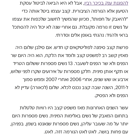
להפגנת ענק בכיכר רבין
, אבל לא היא הביאה לביטול עסקת
הטיעון אלא הנורמה הציבורית. קצב עצמו ביטל אותה כדי
"להיאבק על חפותו", מכיוון שהמשיך לחשוב שלכפות את עצמו
על נשים זו נורמה מקובלת. גם אחרי שנה לא יכול היה להסתכל
בראי ולהגיד: נהגתי באופן אלים וסדרתי.
פרשת קצב סימנה לפוליטיקאים קו חדש. אם סילבן שלום היה
מאזין קשב רב למשפט קצב ולומד את הלקח, הוא היה היום שר
הפנים ולא שר הפנים לשעבר. 13 נשים מספרות ששלום הטריד
או תקף אותן מינית. חלקן מספרות על אירועים שקרו לפני שלוש,
ארבע או שש שנים, אחרי 2006 ואחרי 2007 וממש סמוך
ל-2011, השנה שבה קצב נכנס לכלא. שלום (לכאורה) עדיין לא
הפנים ולא הפסיק.
עשר השנים האחרונות מאז משפט קצב היו רוויות טלטלות
בתחום המאבק של נשים באלימות המינית. נשים מספרות היום
יותר על מה שעובר עליהן, נשים מספרות שנאנסו בשמן, בפניהן,
עם פחות בושה. לאט לאט הנורמה זזה. לאט.