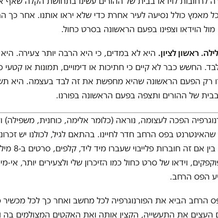
ה לרחובות לוידאו בבית של ההורים עשינו בתחושת הקלה שאף 
 כל מאמץ כולל נסיעה לעיר אחרת כדי שלא יראו אותנו. אחר כך הת
מול הוידאו וצפינו בפעם הראשונה בסרט כחול.
היא לא במדים, כי היא הרבה יותר צעירה. היא
בד. החשש כבר לא קיים כי חתיכות או דימויים, תמונות או קטעי ס
ו רק הפעם הראשונה שהיא מחפשת את זה לבד בעצמה. היא תש
בבית של ההורים ותצפה בפעם הראשונה בפורנו.
וגרפיה הפכה לעצומה, נוראה (כלומר אלימה, כוחנית, משפילה) ול
האינטרנט בפס הרחב חדר לחיינו. בהתאם לגיל, לכולנו יש זכרונ
מפורנוגרפיה. בין אם זה חובר
קפקים, וידאו של סרט כחול כמו הזיכרון שלי ולצעירים יותר, אי-מיו
יע הפס הרחב.
 הרחב הביא את הפורנוגרפיה לכל מחשב ואחר כך לכל מכשיר סל
ם העצים את התעשייה, הקצין אותה ואת האקטים המצולמים בה 