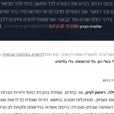
בפס הרחב הביא את הפורנו לכל מחשב ביתי ולכל מכשיר ס
 ובני הנוער. עם הנערים מדברים על פורנוגרפיה בכל שיח
ל בדרך כולם שכחו עוד קבוצה שנחשפת לפורנו וחייבים לדב
שלומית הברון
·
המקום הכי חם בגיהנום
·
08.09.2017
·
זמן קריאה 8 דק׳
מקום לצרוך תקשורת שמוכרת אותך, הגיע הזמן
להשקיע בעיתונות עצמאית
שע
י בעלי הון. בלי פרסומות. בלי בולשיט.
יה בנישו
ילה. ראשון לציון.
אני במדים. עומדת בחברת רויטל ודורית חברות
ות מצחוק. מסתכלות מסביב בחשש. דורית שומרת (!) לראות שא
 האמיצה שבינינו מעבירה כרטיס אשראי בוידאומט ולוקחת לנו סרט