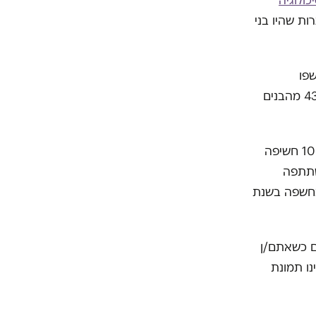
ולוגיה
2 למתבגרים ומתבגרות שהיו בני
8% מהבנים נחשפו
לפורנוגרפיה במהלך כיתות א-ג. 25% מהבנות נחשפו במהלך כיתות ד-ו ועוד 43% מהבנים
בכיתות ז-ט נוספות 39% מהבנות ו-43% מהבנים. כשבנים מסיימים י"ב עם 100% חשיפה
 שהשתתפה
נחשפה בשנת
ם כשאתם/ן
אינו תמונת