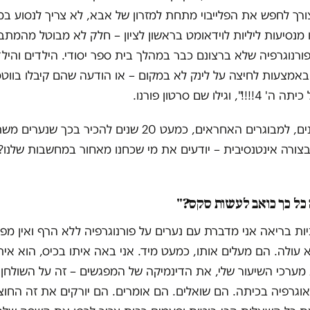
צורך לחפש את הפלייבוי מתחת למזרון של אבא, לא צריך לנסוע במי
מנסיעות ליליות לוידאומט בראשון לציון – חלק לא מבוטל מהמתב
פורנוגרפיה שלא ברצונם כבר במהלך בית ספר יסודי. הילדים והיל
אמצעות לחיצה על לינק לא במקום – או הודעה שהם קיבלו בווט
וגילו שם סרטון פורנו.
לקח לנו, לזקנים, למבוגרים האחראים, כמעט 20 שנים להכיר בכך ש
בצורה אינטנסיבית – יודעים את מי שכחנו מאחור במחשבות שלנו?
 כל כך כואב לעשות סקס?"
ות בריאה אני מדברת עם נערים על פורנוגרפיה ללא הרף ואין מפ
 עולה. הם מעלים אותו, כמעט מיד. אני באה איתו בכיס, הוא אי
 מערכי השיעור שלי, את הדינמיקה של המפגשים – זה על השולחן 
וגרפיה בכיתה. הם שואלים. הם אומרים. הם יורקים את זה החוצ