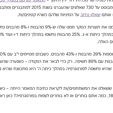
חת כנפיה של מכללת דוד ילין לחינוך –
המאמר פורסם במגזין "פסיכ
והוא מבוסס על 730 שאלונים שהעברנו בשנת 015
שאלון נרחב
על המיניות שלהם כשהיו קטינים/ות.
במאמר פרסמנו את תוצרות הסקר ממנו עולה ש-9% מהבנות ו-
ם האלה.
לפורנוגרפיה ובנות עם 89% חשיפה. רק כדי לבאר את הנקודה – כשנערה
שהיא נחשפה לפורנוגרפיה במהלך כיתה ה' היא מתכוונת שהיא 
ששאלנו את המשתתפים/ות לקראת כתיבת המאמר הייתה – כיו
בני ובנות 18-19, כמה אתם בוחרים או לא בוחרים לצפות בפורנוגרפיה? כאן ר