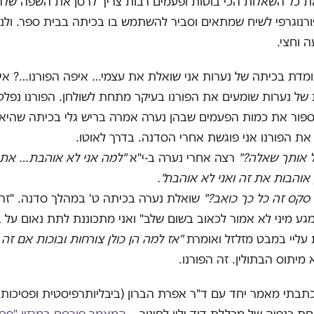
ת כל השאלות הכי בוטות ופעמים רבות צריך לרסן את השפה של
רנוגרפי לשיח שמתאים וסביר להשתמש בו בכיתה בבית ספר. ולנ
 וחצי.
ומדת בכיתה של נערות אני שואלת את עצמי… איפה הפורנו…? אי
של נערות שומעים את הפורנו בעיקר מתחת לשולחן. הפורנו נפל
לספור את כמות הפעמים שבהן נערה אמרה בריש גלי בכיתה שהיא
 את הפורנו אני פוגשת אחרי הסדנה. בדרך לאוטו.
 אותך שאלה?"
רצה אחרי נערה ב-י"א
"למה אני לא אוהבת… את
 אוהבות את זה ואני לא אוהבת".
סקס זה כל כך כואב?"
שואלת נערה בכיתה ט' במהלך סדנה. "זה 
מגע מיני לא אמור לכאוב בשום שלב" ואני מתכוננת לתת נאום על ב
עליי במבט מזלזל ואומרת
"אז למה הן כולן צורחות ובוכות אם זה
מיתוס הבתולין. זה הפורנו.
נת 2017 כתבתי מאמר יחד עם ד"ר אפרת הברון (ביבליותרפיסטית ופסיכו