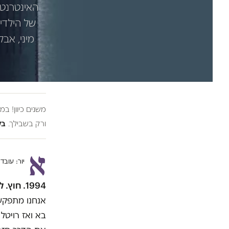
האינטרנט 
של הילדים
מיני, אב
משנים כיוון! ב
ורק בשבילך.
בל
א
יור: עובד
1994
. חוץ. ל
אנחנו מתפקע
בא ואז רויטל