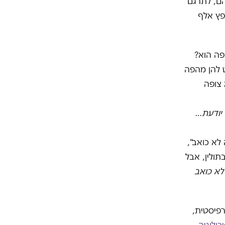
הם, לתרגם
פץ אלף
פה הוא?
ט להן מהפה
 צופה
 יודעת…
לא כואב",
תולין, אבל
 לא כואב
תרפיסטית,