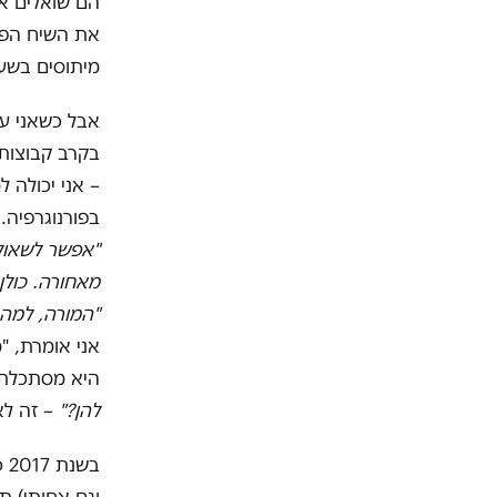
הם שואלים א
את השיח הפו
מיתוסים בשעה
אבל כשאני ע
בקרב קבוצות 
– אני יכולה 
בפורנוגרפיה.
"אפשר לשאול
מאחורה. כולן
"המורה, למה 
אני אומרת, "
היא מסתכלת 
להן?"
– זה לא 
בש