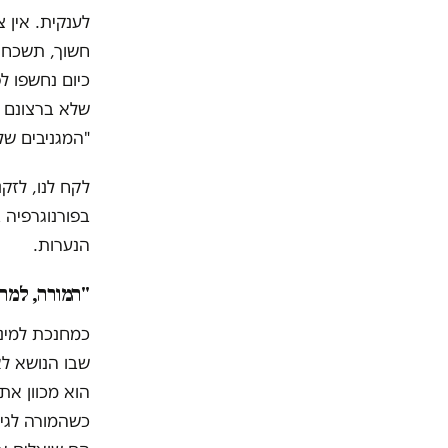
לענקית. אין 
חשוך, תשכחו 
כיום נחשפו ל
שלא ברצונם ב
"המגניבים של כיתה ה' 4!!!!", 
בפורנוגרפיה 
הנערות.
"המורה, למה
כמחנכת למיני
שבו הנושא לא
הוא מכוון את
כשהמורה לגיא