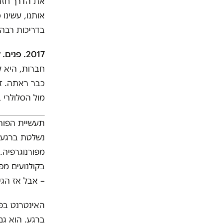
את הדרך חזר
אותנו, עשינו
בדריכות רבה 
2017. פנים. לילה. ראשון לציון.
חברות, היא ל
כבר ראתה. ז
מול הסלולרי 
תעשיית הפורנ
נשלטת ברגע ש
בקולנועים מפו
– אבל אז הג
האינטרנט בפס
ברגע. הוא ג