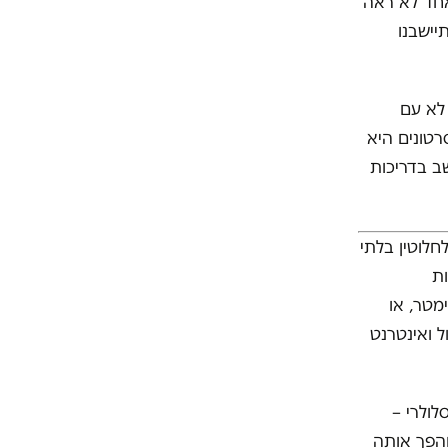
אחד לא ראה
יישבנו
 לא עם
רטונים היא
ב בדריכות
חלוטין בלתי
ות
ות פלייבוי שעברו מיד ליד, קלפים, סרטים ב-8 מילימטר, או
ל ואינטרנט
ולרי –
והפך אותה