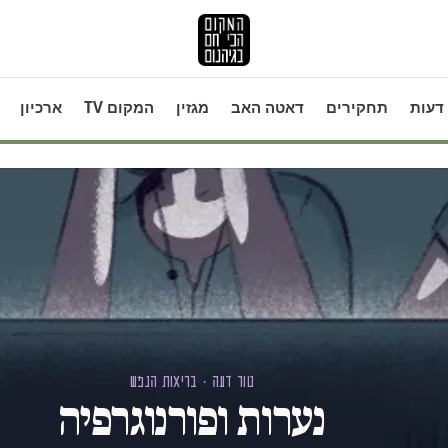
דעות
תחקירים
דאטה האב
מגזין
המקום TV
ארכיון
טור דעה · בריאות הנפש
נערות ופורנוגרפיה