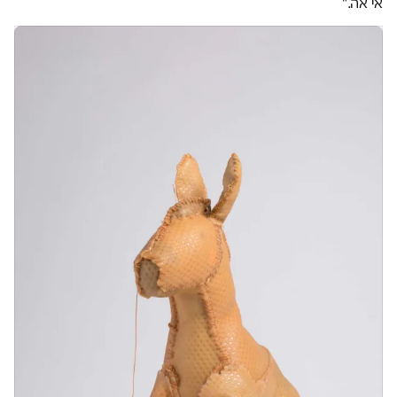
אי אה."