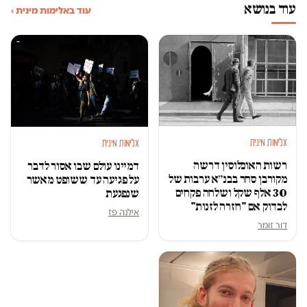
עוד בנושא
עוד באלימות מינית ›
אלימות מינית
אלימות מינית
רשות האוכלוסין דרשה
דמיינו עולם שבו אסור לדבר
מקורבן סחר בבנ״א ערבות של
על פגיעה עד ששופט מאשר
30 אלף שקל ושלחה פקחים
שנפגעת
לבדוק אם "חזרה לזנות"
אילנה פז
דור זומר